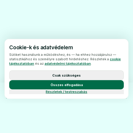
¾ ha panaszai fogyással állnak
kapcsolatban,
¾ ha nyelési problémája, vagy tartós hasi
fájdalma van,
¾ ha első alkalommal vannak gyomor-
Cookie-k és adatvédelem
bélrendszeri panaszai, vagy ha panaszai a
Sütiket használunk a működéshez, és — ha ehhez hozzájárulsz —
statisztikához és személyre szabott hirdetéshez. Részletek a
cookie
közelmúltban változtak,
tájékoztatóban
és az
adatvédelmi tájékoztatóban
.
¾ ha vesebetegsége van,
Csak szükséges
¾ amennyiben foszfáthiány kialakulásának
Összes elfogadása
kockázata áll fenn
,
Részletek / testreszabás
¾ tartós alkalmazás esetén.
FŐOLDAL
KATEGÓRIÁK
BLOG
KAPCSOLAT
· Fokozott elővigyázatossággal
alkalmazható Alzheimer-kór, bélelzáródás,
féregnyúlvány gyulladás (köznapi nevén: