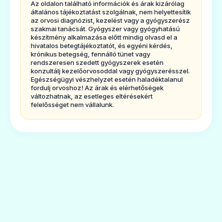
Az oldalon található információk és árak kizárólag
Maalox belsőleges szuszpenzió és milyen
általános tájékoztatást szolgálnak, nem helyettesítik
az orvosi diagnózist, kezelést vagy a gyógyszerész
betegségek esetén alkalmazható?
szakmai tanácsát. Gyógyszer vagy gyógyhatású
készítmény alkalmazása előtt mindig olvasd el a
Az Acido-Git Maalox belsőleges
hivatalos betegtájékoztatót, és egyéni kérdés,
krónikus betegség, fennálló tünet vagy
szuszpenzió a savlekötőként ismert
rendszeresen szedett gyógyszerek esetén
gyógyszerek csoportjába tartozik.
konzultálj kezelőorvosoddal vagy gyógyszerésszel.
Egészségügyi vészhelyzet esetén haladéktalanul
Gyomorégés és a gyomorsav nyelőcsőbe
fordulj orvoshoz! Az árak és elérhetőségek
változhatnak, az esetleges eltérésekért
történő visszafolyása (reflux) által okozott
felelősséget nem vállalunk.
panaszok kezelésére javasolt felnőtteknek
és 15 éves kor feletti serdülőknek. Gyomor-
bélrendszer nyálkahártya védő hatással
rendelkezik.
Keresse fel kezelőorvosát, ha tünetei 10
napon belül nem enyhülnek, vagy éppen
súlyosbodnak.
2. Tudnivalók az Acido-Git Maalox