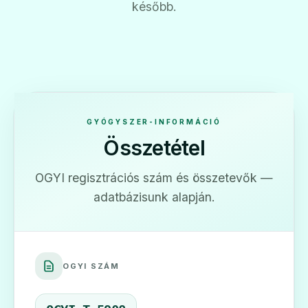
később.
GYÓGYSZER-INFORMÁCIÓ
Összetétel
OGYI regisztrációs szám és összetevők —
adatbázisunk alapján.
OGYI SZÁM