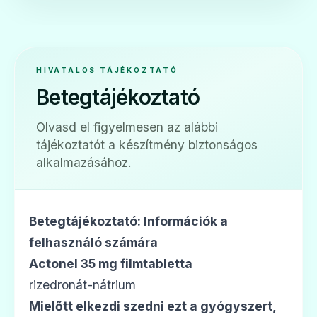
🛡️
HIVATALOS TÁJÉKOZTATÓ
Betegtájékoztató
Risebone 35 mg filmtabletta
Olvasd el figyelmesen az alábbi
Ár: —
tájékoztatót a készítmény biztonságos
ADATLAP
alkalmazásához.
Betegtájékoztató: Információk a
felhasználó számára
Actonel 35 mg filmtabletta
rizedronát-nátrium
Mielőtt elkezdi szedni ezt a gyógyszert,