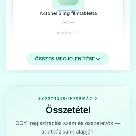
Actonel 5 mg filmtabletta
Ár: —
ADATLAP
ÖSSZES MEGJELENÍTÉSE
🛡️
Boneact 35 mg filmtabletta
Ár: —
GYÓGYSZER-INFORMÁCIÓ
Összetétel
ADATLAP
OGYI regisztrációs szám és összetevők —
adatbázisunk alapján.