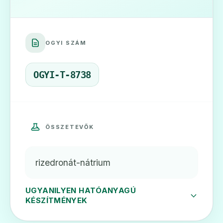
🛡️
OGYI SZÁM
Boneact 75 mg filmtabletta
Ár: —
OGYI-T-8738
ADATLAP
ÖSSZETEVŐK
🛡️
rizedronát-nátrium
Optirize 75 mg filmtabletta
Ár: —
UGYANILYEN HATÓANYAGÚ
KÉSZÍTMÉNYEK
ADATLAP