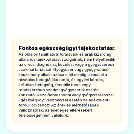
6. A csomagolás tartalma és egyéb
információk
1. Milyen típusú gyógyszer az Actonel 35
mg filmtabletta és milyen betegségek
esetén alkalmazható?
Fontos egészségügyi tájékoztatás:
Milyen típusú gyógyszer az Actonel?
Az oldalon található információk és árak kizárólag
Az Actonel filmtabletta hatóanyaga az ún.
általános tájékoztatást szolgálnak, nem helyettesítik
az orvosi diagnózist, kezelést vagy a gyógyszerész
biszfoszfonátok csoportjába tartozik, melyek
szakmai tanácsát. Gyógyszer vagy gyógyhatású
készítmény alkalmazása előtt mindig olvasd el a
a csontbetegségek nem hormonális
hivatalos betegtájékoztatót, és egyéni kérdés,
krónikus betegség, fennálló tünet vagy
kezelésére szolgálnak. Az Actonel
rendszeresen szedett gyógyszerek esetén
filmtabletta közvetlenül a csontokra hat,
konzultálj kezelőorvosoddal vagy gyógyszerésszel.
Egészségügyi vészhelyzet esetén haladéktalanul
ezeket erősíti és így csökkenti a
fordulj orvoshoz! Az árak és elérhetőségek
változhatnak, az esetleges eltérésekért
csonttörések kialakulásának valószínûségét.
felelősséget nem vállalunk.
A csont egy élő szövet. A csontrendszer
öregedő csontszövete folyamatosan