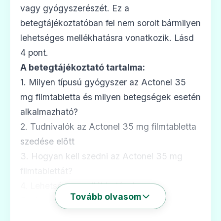
vagy gyógyszerészét. Ez a
betegtájékoztatóban fel nem sorolt bármilyen
lehetséges mellékhatásra vonatkozik. Lásd
4 pont.
A betegtájékoztató tartalma:
1. Milyen típusú gyógyszer az Actonel 35
mg filmtabletta és milyen betegségek esetén
alkalmazható?
2. Tudnivalók az Actonel 35 mg filmtabletta
szedése előtt
3. Hogyan kell szedni az Actonel 35 mg
filmtablettát?
4. Lehetséges mellékhatások
Tovább olvasom
5. Hogyan kell az Actonel 35 mg
filmtablettát tárolni?