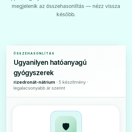
megjelenik az összehasonlítás — nézz vissza
később.
ÖSSZEHASONLÍTÁS
Ugyanilyen hatóanyagú
gyógyszerek
rizedronát-nátrium
· 5 készítmény ·
legalacsonyabb ár szerint
🛡️