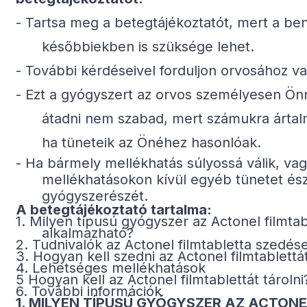
-
Tartsa meg a betegtájékoztatót, mert a be
későbbiek­ben is szüksége lehet.
-
További kérdéseivel forduljon orvosához 
-
Ezt a gyógyszert az orvos személyesen Önn
átadni nem szabad, mert számukra ártal
ha tüneteik az Önéhez hasonlóak.
-
Ha bármely mellékhatás súlyossá válik, vag
mellékhatásokon kívül egyéb tünetet észl
gyógyszerészét.
A betegtájékoztató tartalma:
1.
Milyen típusú gyógyszer az Actonel filmta
alkalmazható?
2.
Tudnivalók az Actonel filmtabletta szedése
3. Hogyan kell szedni az Actonel filmtablettá
4. Lehetséges mellékhatások
5 Hogyan kell az Actonel filmtablettát tárolni
6. További információk
1. MILYEN TÍPUSÚ GYÓGYSZER AZ ACTONE