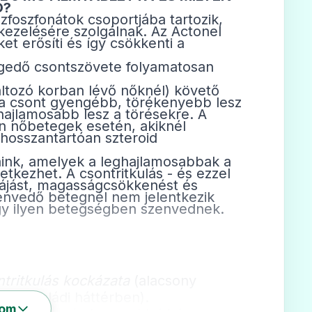
Ó?
zfoszfonátok csoportjába tartozik,
ezelésére szolgálnak. Az Actonel
et erősíti és így csökkenti a
egedő csontszövete folyamatosan
ltozó korban lévő nőknél) követő
n a csont gyengébb, törékenyebb lesz
hajlamosabb lesz a törésekre. A
an nőbetegek esetén, akiknél
 hosszantartóan szteroid
jaink, amelyek a leghajlamosabbak a
tkezhet. A csontritkulás - és ezzel
fájást, magasságcsökkenést és
szenvedő betegnél nem jelentkezik
ogy ilyen betegségben szenvednek.
ntritkulás kockázata
(alacsony
s a családi háttérben).
som