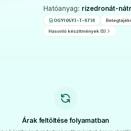
Hatóanyag:
rizedronát-nát
OGYI:
Betegtájék
OGYI-T-8738
Hasonló készítmények (5)
Árak feltöltése folyamatban