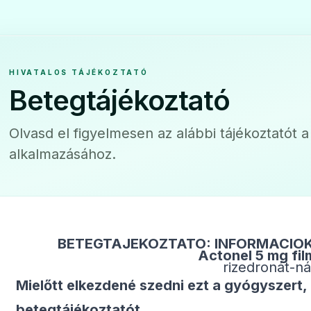
HIVATALOS TÁJÉKOZTATÓ
Betegtájékoztató
Olvasd el figyelmesen az alábbi tájékoztatót 
alkalmazásához.
BETEGTÁJÉKOZTATÓ: INFORMÁCIÓ
Actonel 5 mg fil
rizedronát-n
Mielőtt elkezdené szedni ezt a gyógyszert, 
betegtájé­koztatót.