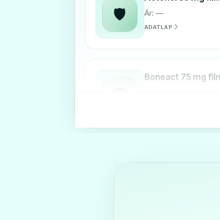
🛡️
Ár: —
ADATLAP
Boneact 75 mg fil
🛡️
Ár: —
ADATLAP
Risebone 35 mg fi
🛡️
Ár: —
ADATLAP