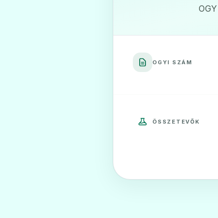
OGYI
OGYI SZÁM
ÖSSZETEVŐK