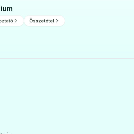
rium
oztató
Összetétel