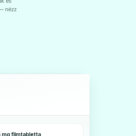
ük és
 — nézz
 mg filmtabletta