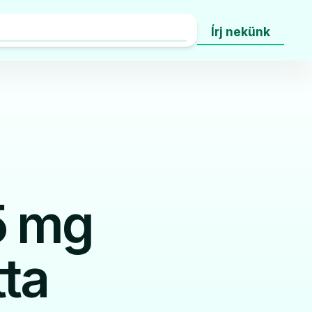
Írj nekünk
5 mg
tta