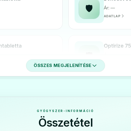
🛡️
Ár: —
ADATLAP
mtabletta
Optirize 75
🛡️
Ár: —
ADATLAP
ÖSSZES MEGJELENÍTÉSE
lmtabletta
GYÓGYSZER-INFORMÁCIÓ
Összetétel