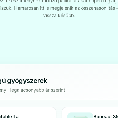
z a készítményhez tartozó patikai árakat éppen rögzítj
rizzük. Hamarosan itt is megjelenik az összehasonlítás
vissza később.
gú gyógyszerek
ény · legalacsonyabb ár szerint
mtabletta
Boneact 35