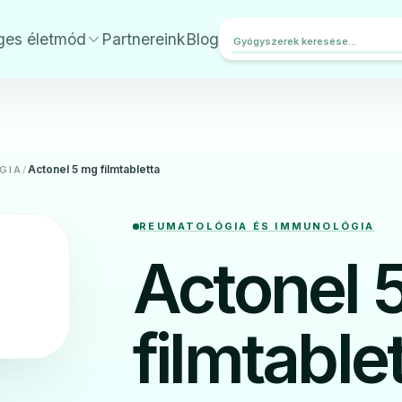
ges életmód
Partnereink
Blog
Actonel 5 mg filmtabletta
GIA
/
REUMATOLÓGIA ÉS IMMUNOLÓGIA
Actonel 
filmtable