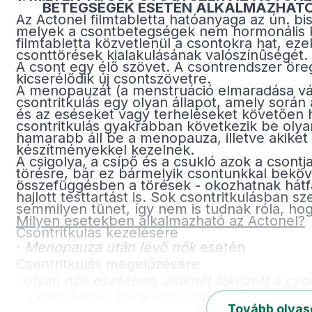
BETEGSÉGEK ESETÉN ALKALMAZHAT
Az Actonel filmtabletta hatóanyaga az ún. bis
melyek a csontbetegségek nem hormonális k
filmtabletta közvetlenül a csontokra hat, ezek
csonttörések kialakulásának valószínûségét.
A csont egy élő szövet. A csontrendszer ör
kicserélődik új csontszövetre.
A menopauzát (a menstruáció elmaradása vá
csontritkulás egy olyan állapot, amely sorá
és az eséseket vagy terheléseket követően 
csontritkulás gyakrabban következik be oly
hamarabb áll be a menopauza, illetve akiket
készítményekkel kezelnek.
A csigolya, a csípő és a csukló azok a csont
törésre, bár ez bármelyik csontunkkal beköve
összefüggésben a törések - okozhatnak hát
hajlott testtartást is. Sok csontritkulásban 
semmilyen tünet, így nem is tudnak róla, h
Milyen esetekben alkalmazható az Actonel?
Csontritkulás kezelésére
·
Menopauza után lévő nők
esetén
Csontritkulás megelőzésére
·
olyan
nők esetében, akiknél fokozott a cso
csonttömeg, korai menopauza, csontritkulá
Tovább olva