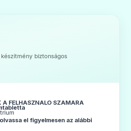
a készítmény biztonságos
K A FELHASZNÁLÓ SZÁMÁRA
mtabletta
átrium
olvassa el figyelmesen az alábbi