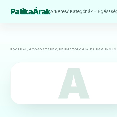
PatikaÁrak
Árkereső
Kategóriák
Egészsé
FŐOLDAL
/
GYÓGYSZEREK
/
REUMATOLÓGIA ÉS IMMUNOLÓ
A