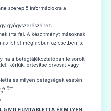
nne szereplő információkra a
vagy gyógyszerészéhez.
ek írta fel. A készítményt másoknak
mas lehet még abban az esetben is,
y ha a betegtájékoztatóban felsorolt
el, kérjük, értesítse orvosát vagy
bletta és milyen betegségek esetén
 előtt
t?
?
L 5 MG FILMTABLETTA
ÉS MILYEN