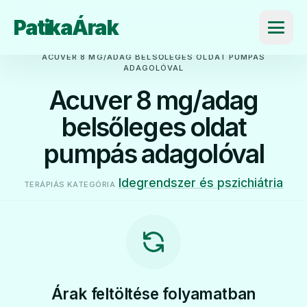
PatikaÁrak
Menü
ACUVER 8 MG/ADAG BELSŐLEGES OLDAT PUMPÁS
ADAGOLÓVAL
Acuver 8 mg/adag
belsőleges oldat
pumpás adagolóval
Idegrendszer és pszichiátria
TERÁPIÁS KATEGÓRIA
Árak feltöltése folyamatban