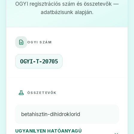
OGYI regisztrációs szám és összetevők —
adatbázisunk alapján.
🧠
OGYI SZÁM
Betagen 8 mg tabletta
Ár: —
OGYI-T-20705
ADATLAP
ÖSSZETEVŐK
🧠
betahisztin-dihidroklorid
Betahistin
Ár: —
UGYANILYEN HATÓANYAGÚ