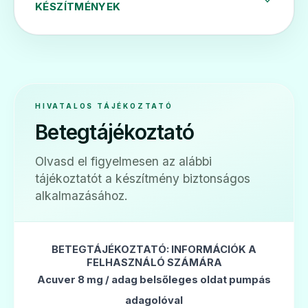
KÉSZÍTMÉNYEK
ADATLAP
🧠
HIVATALOS TÁJÉKOZTATÓ
Betegtájékoztató
Betarevin 16 mg tabletta
Olvasd el figyelmesen az alábbi
Ár: —
tájékoztatót a készítmény biztonságos
ADATLAP
alkalmazásához.
BETEGTÁJÉKOZTATÓ: INFORMÁCIÓK A
FELHASZNÁLÓ SZÁMÁRA
🧠
Acuver 8 mg / adag belsőleges oldat pumpás
adagolóval