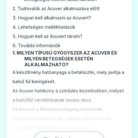
🧠
2.
Tudnivalók az Acuver alkalmazása előtt
3.
Hogyan kell alkalmazni az Acuvert?
Betaserc 24 mg szájban diszpergálódó
4.
Lehetséges mellékhatások
tabletta
5.
Hogyan kell az Acuvert tárolni?
Ár: —
6.
További információk
ADATLAP
1. MILYEN TÍPUSÚ GYÓGYSZER AZ ACUVER ÉS
MILYEN BETEGSÉGEK ESETÉN
ALKALMAZHATÓ?
A készítmény hatóanyaga a betahisztin, mely javítja a
belső fül keringését.
🧠
Az Acuver hatékony a szédülés kezelésében, melyet
a belsőfül vérellátásának zavara okoz.
Betaserc 24 mg tabletta
Az Acuvert a Meniere betegség tüneteinek
Ár: —
kezelésére alkalmazzák, melyek a következők:
ADATLAP
·
szédülés hányingerrel és hányással,
·
fülcsengés,