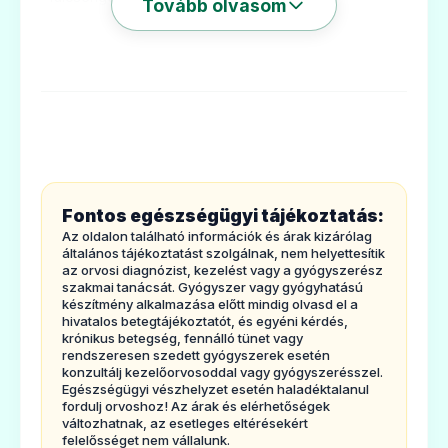
Tovább olvasom
·
halláscsökkenés.
2. TUDNIVALÓK AZ ACUVER ALKALMAZÁSA
ELŐTT
🧠
Ne alkalmazza az Acuvert
·
ha allergiás (túlérzékeny) a betahisztinre vagy az
Betaserc 8 mg tabletta
Acuver bármely egyéb összetevőjére,
Ár: —
·
terhesség és szoptatás ideje alatt,
ADATLAP
Fontos egészségügyi tájékoztatás:
·
ha mellékvesevelő daganatban, úgynevezett
Az oldalon található információk és árak kizárólag
feokromocitómában szenved.
általános tájékoztatást szolgálnak, nem helyettesítik
Az Acuver fokozott elővigyázatossággal
az orvosi diagnózist, kezelést vagy a gyógyszerész
alkalmazható
szakmai tanácsát. Gyógyszer vagy gyógyhatású
készítmény alkalmazása előtt mindig olvasd el a
·
ha fennálló vagy korábbi gyomor-bél rendszeri
hivatalos betegtájékoztatót, és egyéni kérdés,
🧠
krónikus betegség, fennálló tünet vagy
fekélye van.
rendszeresen szedett gyógyszerek esetén
·
ha asztmás (a tüdő betegsége, melyhez légszomj
konzultálj kezelőorvosoddal vagy gyógyszerésszel.
Egészségügyi vészhelyzet esetén haladéktalanul
Elven 16 mg tabletta
társul).
fordulj orvoshoz! Az árak és elérhetőségek
változhatnak, az esetleges eltérésekért
Ár: —
·
ha csalánkiütése (urtikária), bőrkütése (exantéma)
felelősséget nem vállalunk.