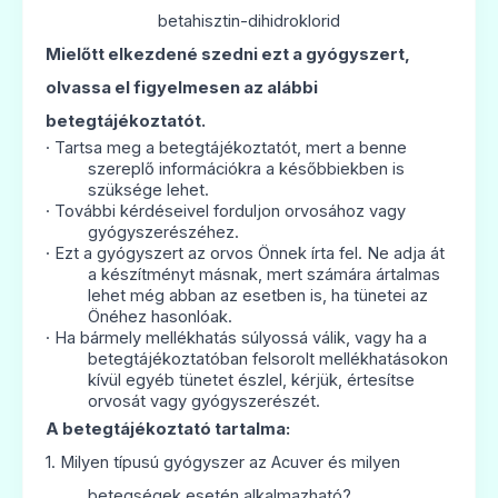
Betarevin 24 mg tabletta
betahisztin-dihidroklorid
Ár: —
Mielőtt elkezdené szedni ezt a gyógyszert,
olvassa el figyelmesen az alábbi
ADATLAP
betegtájékoztatót.
·
Tartsa meg a betegtájékoztatót, mert a benne
szereplő információkra a későbbiekben is
szüksége lehet.
·
További kérdéseivel forduljon orvosához vagy
🧠
gyógyszerészéhez.
·
Ezt a gyógyszert az orvos Önnek írta fel. Ne adja át
a készítményt másnak, mert számára ártalmas
Betaserc 16 mg tabletta
lehet még abban az esetben is, ha tünetei az
Önéhez hasonlóak.
Ár: —
·
Ha bármely mellékhatás súlyossá válik, vagy ha
a
betegtájékoztatóban felsorolt mellékhatásokon
ADATLAP
kívül egyéb tünetet észlel, kérjük, értesítse
orvosát vagy gyógyszerészét.
A betegtájékoztató tartalma:
1.
Milyen típusú gyógyszer az Acuver és milyen
betegségek esetén alkalmazható?