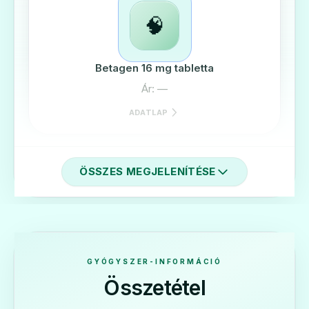
🧠
Betagen 16 mg tabletta
Ár: —
ADATLAP
ÖSSZES MEGJELENÍTÉSE
🧠
Betagen 24 mg tabletta
Ár: —
GYÓGYSZER-INFORMÁCIÓ
Összetétel
ADATLAP