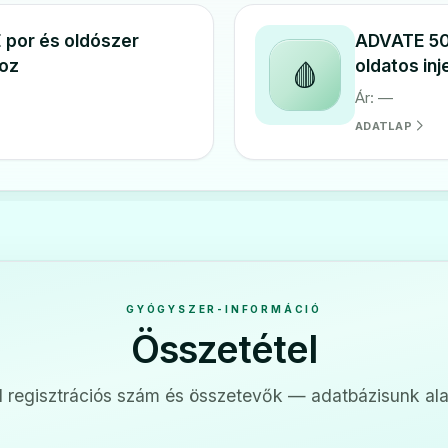
por és oldószer
ADVATE 50
hoz
oldatos in
🩸
Ár: —
ADATLAP
GYÓGYSZER-INFORMÁCIÓ
Összetétel
 regisztrációs szám és összetevők — adatbázisunk ala