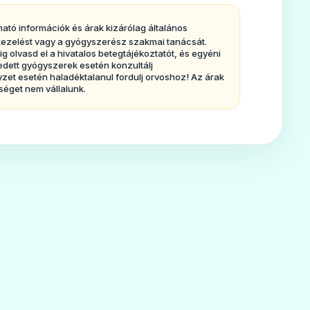
ható információk és árak kizárólag általános
, kezelést vagy a gyógyszerész szakmai tanácsát.
olvasd el a hivatalos betegtájékoztatót, és egyéni
edett gyógyszerek esetén konzultálj
et esetén haladéktalanul fordulj orvoshoz! Az árak
séget nem vállalunk.