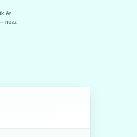
ük és
 — nézz