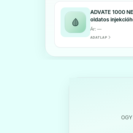
ADVATE 1000 NE 
oldatos injekció
🩸
Ár: —
ADATLAP
OGYI