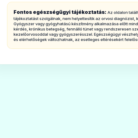
Fontos egészségügyi tájékoztatás:
Az oldalon talál
tájékoztatást szolgálnak, nem helyettesítik az orvosi diagnózist
Gyógyszer vagy gyógyhatású készítmény alkalmazása előtt mindig 
kérdés, krónikus betegség, fennálló tünet vagy rendszeresen sz
kezelőorvosoddal vagy gyógyszerésszel. Egészségügyi vészhelyz
és elérhetőségek változhatnak, az esetleges eltérésekért felelős