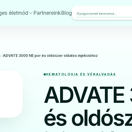
ges életmód
Partnereink
Blog
ADVATE 3000 NE por és oldószer oldatos injekcióhoz
S
/
HEMATOLÓGIA ÉS VÉRALVADÁS
ADVATE 
és oldósz