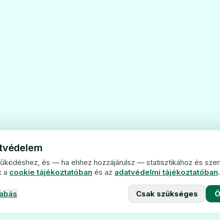
atvédelem
működéshez, és — ha ehhez hozzájárulsz — statisztikához és sze
k a
cookie tájékoztatóban
és az
adatvédelmi tájékoztatóban
.
zabás
Csak szükséges
Ö