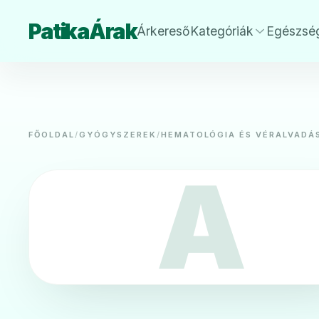
PatikaÁrak
Árkereső
Kategóriák
Egészsé
FŐOLDAL
/
GYÓGYSZEREK
/
HEMATOLÓGIA ÉS VÉRALVADÁ
A