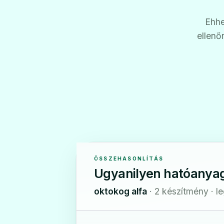
Ehhe
ellenő
ÖSSZEHASONLÍTÁS
Ugyanilyen hatóanya
oktokog alfa
· 2 készítmény · l