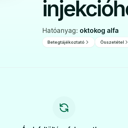
injekció
Hatóanyag:
oktokog alfa
Betegtájékoztató
Összetétel