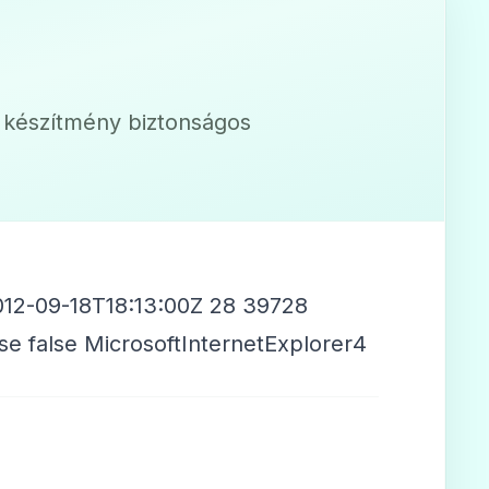
a készítmény biztonságos
012-09-18T18:13:00Z 28 39728
alse false MicrosoftInternetExplorer4