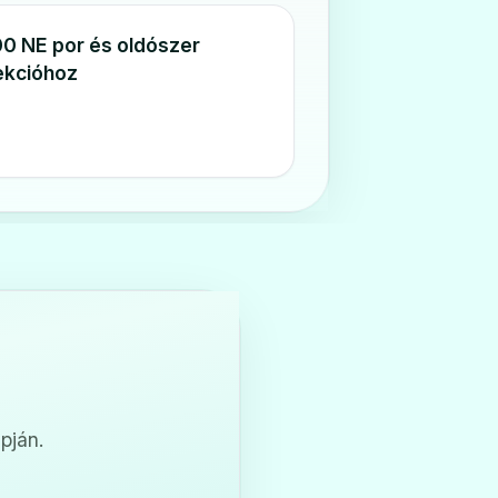
0 NE por és oldószer
jekcióhoz
pján.