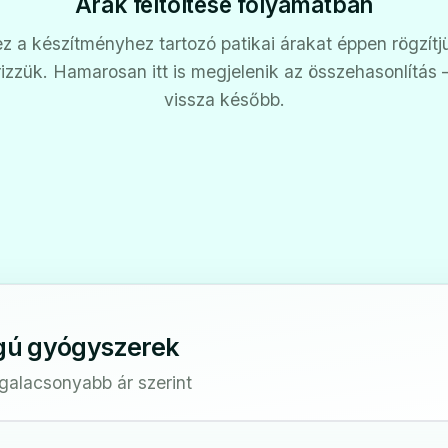
Árak feltöltése folyamatban
z a készítményhez tartozó patikai árakat éppen rögzítj
rizzük. Hamarosan itt is megjelenik az összehasonlítás
vissza később.
gú gyógyszerek
egalacsonyabb ár szerint