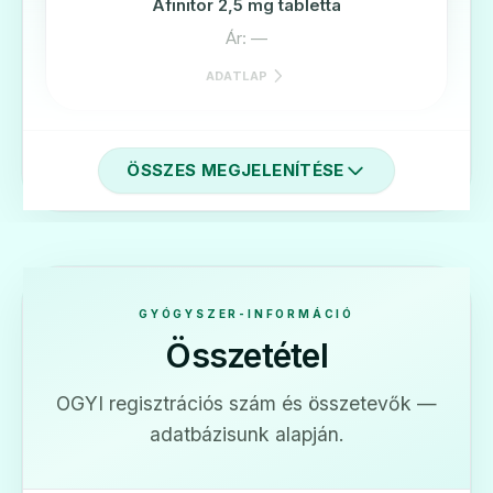
Afinitor 2,5 mg tabletta
Ár: —
ADATLAP
ÖSSZES MEGJELENÍTÉSE
🎗️
Afinitor 5 mg tabletta
Ár: —
GYÓGYSZER-INFORMÁCIÓ
Összetétel
ADATLAP
OGYI regisztrációs szám és összetevők —
adatbázisunk alapján.
🛡️