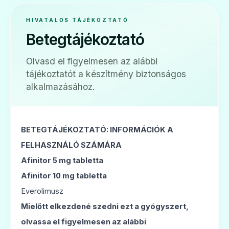
HIVATALOS TÁJÉKOZTATÓ
🎗️
Betegtájékoztató
Certican 0,5 mg tabletta
Olvasd el figyelmesen az alábbi
tájékoztatót a készítmény biztonságos
Ár: —
alkalmazásához.
ADATLAP
BETEGTÁJÉKOZTATÓ: INFORMÁCIÓK A
FELHASZNÁLÓ SZÁMÁRA
🎗️
Afinitor 5 mg tabletta
Afinitor 10 mg tabletta
Certican 0,75 mg tabletta
Everolimusz
Ár: —
Mielőtt elkezdené szedni ezt a gyógyszert,
ADATLAP
olvassa el figyelmesen az alábbi