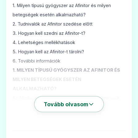
1. Milyen típusú gyógyszer az Afinitor és milyen
betegségek esetén alkalmazható?
2. Tudnivalók az Afinitor szedése előtt
3. Hogyan kell szedni az Afinitor-t?
4. Lehetséges mellékhatások
5. Hogyan kell az Afinitor-t tárolni?
6. További információk
1. MILYEN TÍPUSÚ GYÓGYSZER AZ AFINITOR ÉS
MILYEN BETEGSÉGEK ESETÉN
ALKALMAZHATÓ?
Az Afinitor egy daganatellenes gyógyszer, melynek
Tovább olvasom
hatóanyaga az everolimusz. Az everolimusz
csökkenti a daganat vérellátását, és lassítja a
daganatsejtek növekedését és terjedését.
Az Afinitor-t az előrehaladott veserák (előrehaladott