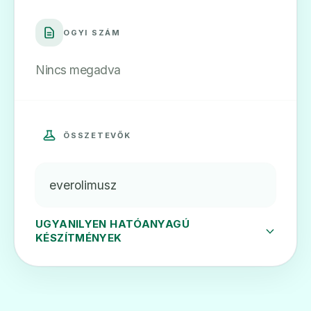
OGYI SZÁM
Certican 0,1 mg diszpergálódó tabletta
Ár: —
Nincs megadva
ADATLAP
ÖSSZETEVŐK
🎗️
everolimusz
Certican 0,25 mg diszpergálódó tabletta
UGYANILYEN HATÓANYAGÚ
Ár: —
KÉSZÍTMÉNYEK
ADATLAP