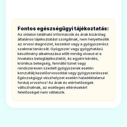
vesesejtes karcinóma) kezelésére alkalmazzák,
amikor más kezelések (az úgynevezett VEGF-
célzott kezelés) nem segítettek megállítani a
Fontos egészségügyi tájékoztatás:
betegségét.
Az oldalon található információk és árak kizárólag
általános tájékoztatást szolgálnak, nem helyettesítik
2. TUDNIVALÓK AZ AFINITOR SZEDÉSE ELŐTT
az orvosi diagnózist, kezelést vagy a gyógyszerész
Az Afinitor-t csak a rákos daganatok kezelésében
szakmai tanácsát. Gyógyszer vagy gyógyhatású
készítmény alkalmazása előtt mindig olvasd el a
jártas orvos fogja felírni Önnek. Gondosan kövesse
hivatalos betegtájékoztatót, és egyéni kérdés,
krónikus betegség, fennálló tünet vagy
a kezelőorvosa minden utasítását. Azok eltérhetnek
rendszeresen szedett gyógyszerek esetén
konzultálj kezelőorvosoddal vagy gyógyszerésszel.
az ebben a betegtájékoztatóban leírt általános
Egészségügyi vészhelyzet esetén haladéktalanul
információktól. Ha bármilyen kérdése van az Afinitor-
fordulj orvoshoz! Az árak és elérhetőségek
változhatnak, az esetleges eltérésekért
ral vagy azzal kapcsolatban, hogy azt miért
felelősséget nem vállalunk.
rendelték Önnek, akkor forduljon kezelőorvosához.
Ne szedje az Afinitor-t
−
ha allergiás
(túlérzékeny) az everolimuszra, a vele
rokon hatóanyagokra, mint például a