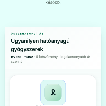
később.
ÖSSZEHASONLÍTÁS
Ugyanilyen hatóanyagú
gyógyszerek
everolimusz
· 6 készítmény · legalacsonyabb ár
szerint
🎗️