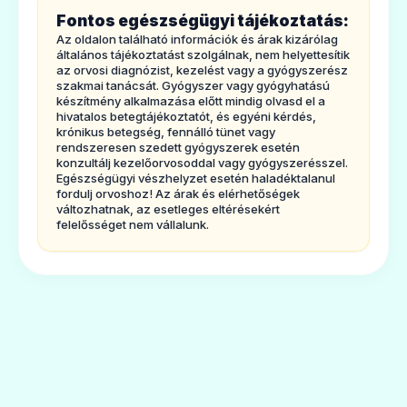
Pharma VIM 200 mg tabletta
és milyen
Fontos egészségügyi tájékoztatás:
betegségek esetén alkalmazható?
Az oldalon található információk és árak kizárólag
Az Albendazol Pharma VIM 200 mg tabletta
általános tájékoztatást szolgálnak, nem helyettesítik
az orvosi diagnózist, kezelést vagy a gyógyszerész
hatóanyaga, az albendazol a féregûző,
szakmai tanácsát. Gyógyszer vagy gyógyhatású
készítmény alkalmazása előtt mindig olvasd el a
nematoda ellenes gyógyszerek közé
hivatalos betegtájékoztatót, és egyéni kérdés,
krónikus betegség, fennálló tünet vagy
tartozik, amely különböző, a belekben és
rendszeresen szedett gyógyszerek esetén
más szövetekben található férgek és
konzultálj kezelőorvosoddal vagy gyógyszerésszel.
Egészségügyi vészhelyzet esetén haladéktalanul
paraziták ellen hatékony.
fordulj orvoshoz! Az árak és elérhetőségek
változhatnak, az esetleges eltérésekért
Az alábbi fertőzések kezelésére alkalmazzák
felelősséget nem vállalunk.
az albendazolt felnőtteknél, illetve 2 évesnél
idősebb gyermekeknél és serdülőknél:
enterobiasis, ascariasis, trichuriasis,
strongyloidosis, taeniasis, ankylostomiasis,
necatoriasis és giardiasis.
Az albendazolt a trichinellosis kezelésére is