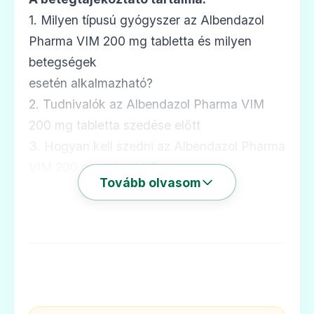
1. Milyen típusú gyógyszer az Albendazol
Pharma VIM 200 mg tabletta és milyen
betegségek
esetén alkalmazható?
2. Tudnivalók az Albendazol Pharma VIM
200 mg tabletta szedése előtt
3. Hogyan kell szedni az Albendazol Pharma
VIM 200 mg tablettát?
Tovább olvasom
4. Lehetséges mellékhatások
5. Hogyan kell az Albendazol Pharma VIM
200 mg tablettát tárolni?
6. A csomagolás tartalma és egyéb
információk
1. Milyen típusú gyógyszer az Albendazol