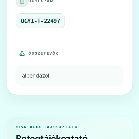
OGYI SZÁM
OGYI-T-22497
ÖSSZETEVŐK
albendazol
HIVATALOS TÁJÉKOZTATÓ
Betegtájékoztató