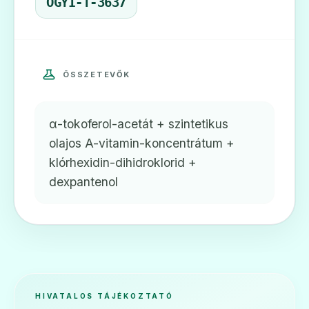
OGYI-T-3637
ÖSSZETEVŐK
α-tokoferol-acetát + szintetikus
olajos A-vitamin-koncentrátum +
klórhexidin-dihidroklorid +
dexpantenol
HIVATALOS TÁJÉKOZTATÓ