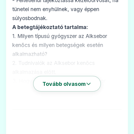
- Feltétlenül tájékoztassa kezelőorvosát, ha
tünetei nem enyhülnek, vagy éppen
súlyosbodnak.
A betegtájékoztató tartalma:
1. Milyen típusú gyógyszer az Alksebor
kenőcs és milyen betegségek esetén
alkalmazható?
2. Tudnivalók az Alksebor kenőcs
alkalmazása előtt.
3. Hogyan kell alkalmazni az Alksebor
Tovább olvasom
kenőcsöt?
4. Lehetséges mellékhatások.
5. Hogyan kell az Alksebor kenőcsöt tárolni?
6. A csomagolás tartalma és egyéb
információk.
1. Milyen típusú gyógyszer az Alksebor