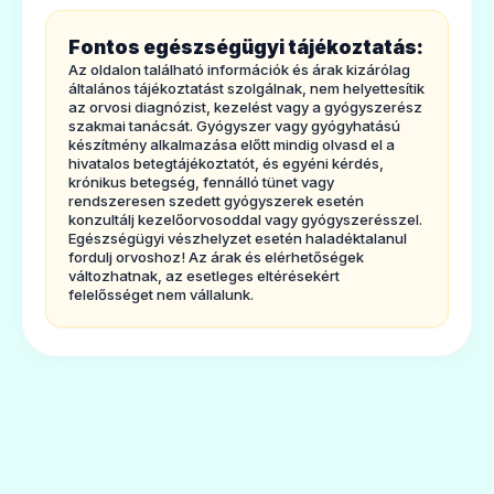
kenőcs és milyen betegségek esetén
Fontos egészségügyi tájékoztatás:
alkalmazható?
Az oldalon található információk és árak kizárólag
Az Alksebor kenőcs baktérium- és gomba-
általános tájékoztatást szolgálnak, nem helyettesítik
az orvosi diagnózist, kezelést vagy a gyógyszerész
ellenes, lipidkiválasztás csökkentő és
szakmai tanácsát. Gyógyszer vagy gyógyhatású
készítmény alkalmazása előtt mindig olvasd el a
antiseborrhoeás
hivatalos betegtájékoztatót, és egyéni kérdés,
ha­tású készítmény, melyet ún. seborrhoeas
krónikus betegség, fennálló tünet vagy
rendszeresen szedett gyógyszerek esetén
kórképek enyhe és középsúlyos alakjaiban
konzultálj kezelőorvosoddal vagy gyógyszerésszel.
Egészségügyi vészhelyzet esetén haladéktalanul
önmagában, súlyosabb alakjaiban szájon át
fordulj orvoshoz! Az árak és elérhetőségek
változhatnak, az esetleges eltérésekért
adható készítménnyel, kiegészítő
felelősséget nem vállalunk.
terápiaként alkalmaznak. Az akne különböző
formáinak (acne vulgaris, acne conglobata),
ún. rosacea (az arc bőrének gyulladásos bő­
vérûsége), ún. seborrhoea oleosa, egyes
bőrgyulladások (seborrhoeas dermatitis,
periorális dermatitis) kezelésére alkalmas, de