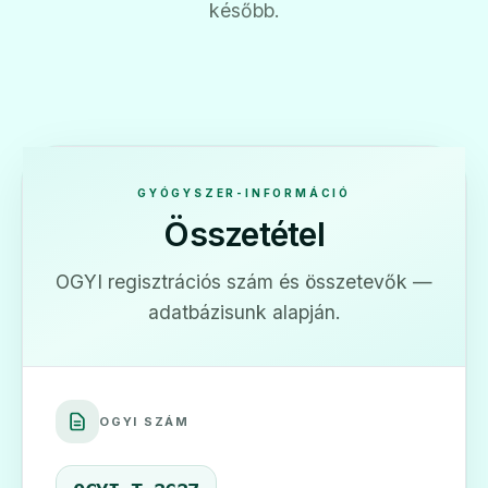
később.
GYÓGYSZER-INFORMÁCIÓ
Összetétel
OGYI regisztrációs szám és összetevők —
adatbázisunk alapján.
OGYI SZÁM