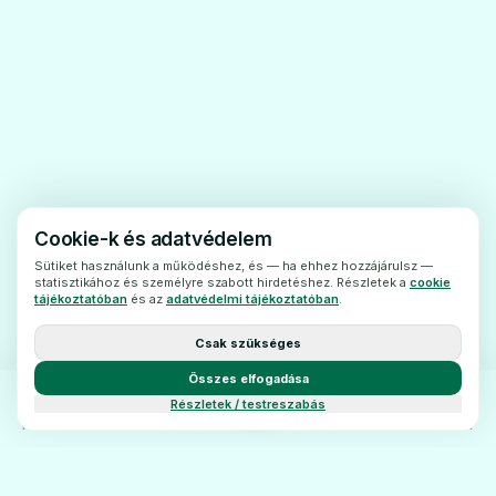
Puha kontaktlencsék felszívhatják a
klórhexidint és a szem irritációját okozhatják.
Gyermekek
A készítmény gyermekeknél is
alkalmazható.
Egyéb
gyógyszerek
és az Alksebor
kenőcs
Cookie-k és adatvédelem
Feltétlenül tájékoztassa kezelőorvosát vagy
Sütiket használunk a működéshez, és — ha ehhez hozzájárulsz —
gyógyszerészét a jelenleg vagy nemrégiben
statisztikához és személyre szabott hirdetéshez. Részletek a
cookie
tájékoztatóban
és az
adatvédelmi tájékoztatóban
.
alkalmazott, valamint alkalmazni tervezett
egyéb gyógyszereiről.
Csak szükséges
Terhesség, szoptatás és termékenység
Összes elfogadása
Ha Ön terhes vagy szoptat, illetve ha fennáll
Részletek / testreszabás
FŐOLDAL
KATEGÓRIÁK
BLOG
KAPCSOLAT
Önnél a terhesség lehetősége vagy
gyermeket szeretne, a gyógyszer