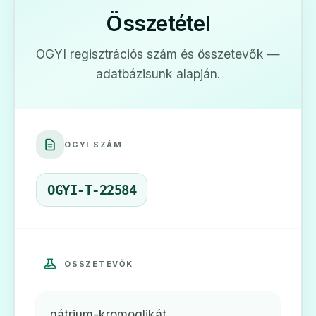
Összetétel
ADATLAP
OGYI regisztrációs szám és összetevők —
adatbázisunk alapján.
👁️
OGYI SZÁM
Cromosandoz 20 mg/ml oldatos
szemcsepp
OGYI-T-22584
Ár: —
ADATLAP
ÖSSZETEVŐK
👁️
nátrium-kromoglikát