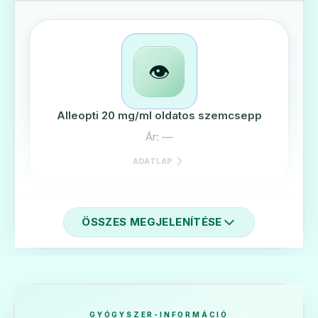
👁️
Alleopti 20 mg/ml oldatos szemcsepp
Ár: —
ADATLAP
ÖSSZES MEGJELENÍTÉSE
🌬️
Cromosandoz 20 mg/ml oldatos orrspray
Ár: —
GYÓGYSZER-INFORMÁCIÓ