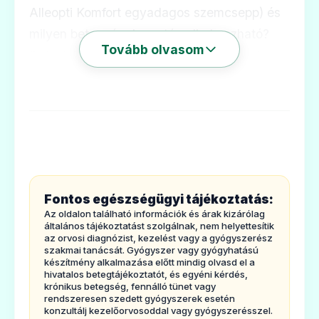
Alleopti Komfort egyadagos szemcsepp) és
milyen betegségek esetén alkalmazható?
Tovább olvasom
2. Tudnivalók az Alleopti Komfort egyadagos
szemcsepp alkalmazása előtt
3. Hogyan kell alkalmazni az Alleopti
Komfort egyadagos szemcseppet?
4. Lehetséges mellékhatások
5. Hogyan kell az Alleopti Komfort
egyadagos szemcseppet?
Fontos egészségügyi tájékoztatás:
6. A csomagolás tartalma és egyéb
Az oldalon található információk és árak kizárólag
információk
általános tájékoztatást szolgálnak, nem helyettesítik
az orvosi diagnózist, kezelést vagy a gyógyszerész
1.
Milyen típusú
gyógyszer az
Alleopti
szakmai tanácsát. Gyógyszer vagy gyógyhatású
készítmény alkalmazása előtt mindig olvasd el a
Komfort egyadagos szemcsepp
és milyen
hivatalos betegtájékoztatót, és egyéni kérdés,
krónikus betegség, fennálló tünet vagy
betegségek esetén
alkalmazható?
rendszeresen szedett gyógyszerek esetén
Az Alleopti Komfort egyadagos szemcsepp
konzultálj kezelőorvosoddal vagy gyógyszerésszel.