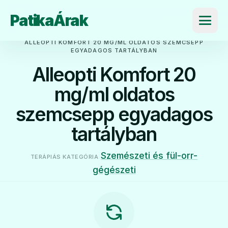
PatikaÁrak
Menü
ALLEOPTI KOMFORT 20 MG/ML OLDATOS SZEMCSEPP
EGYADAGOS TARTÁLYBAN
Alleopti Komfort 20
mg/ml oldatos
szemcsepp egyadagos
tartályban
Szemészeti és fül-orr-
TERÁPIÁS KATEGÓRIA
gégészeti