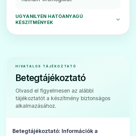
Lecrolyn 40 mg/ml oldatos szemcsepp
UGYANILYEN HATÓANYAGÚ
Ár: —
KÉSZÍTMÉNYEK
ADATLAP
HIVATALOS TÁJÉKOZTATÓ
👁️
Betegtájékoztató
Opticrom oldatos szemcsepp
Olvasd el figyelmesen az alábbi
tájékoztatót a készítmény biztonságos
Ár: —
alkalmazásához.
ADATLAP
Betegtájékoztató: Információk a