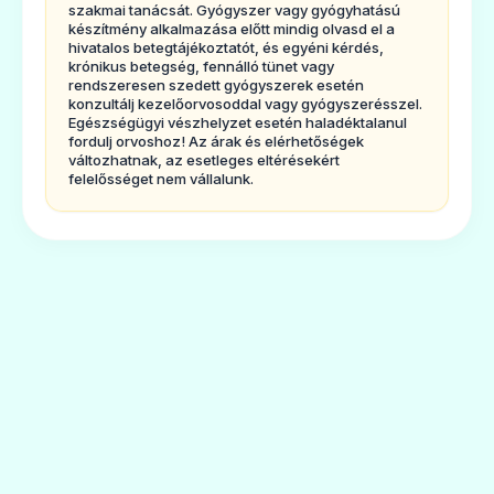
- Jelölje ki a kezdőnapot
szakmai tanácsát. Gyógyszer vagy gyógyhatású
készítmény alkalmazása előtt mindig olvasd el a
- Határozza meg az elérendő testsúlyt
hivatalos betegtájékoztatót, és egyéni kérdés,
krónikus betegség, fennálló tünet vagy
- Határozza meg a kalória- és zsírmennyiség
rendszeresen szedett gyógyszerek esetén
célértékeket
konzultálj kezelőorvosoddal vagy gyógyszerésszel.
Egészségügyi vészhelyzet esetén haladéktalanul
- Az alli szedése
fordulj orvoshoz! Az árak és elérhetőségek
változhatnak, az esetleges eltérésekért
- Felnőtteknek 18 éves kortól
felelősséget nem vállalunk.
- Mennyi ideig szedjem az allit?
- Ha az előírtnál több allit vett be
- Ha elfelejtette bevenni az allit
4. Lehetséges mellékhatások - Súlyos
mellékhatások - Nagyon gyakori
mellékhatások - Gyakori mellékhatások -
Vérvizsgálatokra kifejtett hatások - Ismerje
meg, hogyan szüntetheti meg az étrend
következtében jelentkező kezelési