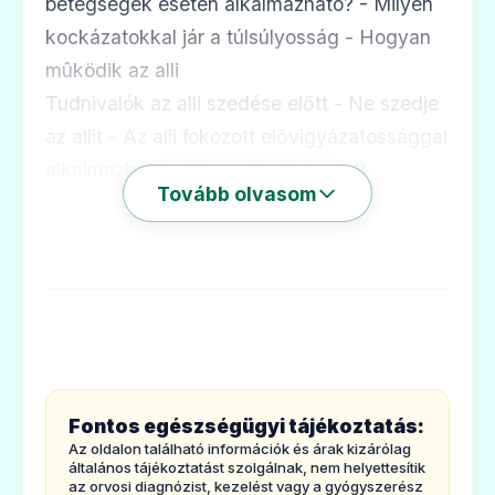
betegségek esetén alkalmazható? - Milyen
kockázatokkal jár a túlsúlyosság - Hogyan
mûködik az alli
Tudnivalók az alli szedése előtt - Ne szedje
az allit - Az alli fokozott elővigyázatossággal
alkalmazható - A kezelés ideje alatt
Tovább olvasom
alkalmazott egyéb gyógyszerek - Az alli
egyidejû alkalmazása bizonyos ételekkel
vagy italokkal - Terhesség és szoptatás - A
készítmény hatásai a gépjármûvezetéshez
és gépek kezeléséhez szükséges
képességekre - Fontos információk az alli
egyes összetevőiről
Fontos egészségügyi tájékoztatás:
Hogyan kell szedni az allit?
Az oldalon található információk és árak kizárólag
- Felkészülés a fogyásra
általános tájékoztatást szolgálnak, nem helyettesítik
az orvosi diagnózist, kezelést vagy a gyógyszerész