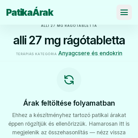
PatikaÁrak
Menü
ALLI 27 MG RÁGÓTABLETTA
alli 27 mg rágótabletta
Anyagcsere és endokrin
TERÁPIÁS KATEGÓRIA
Árak feltöltése folyamatban
Ehhez a készítményhez tartozó patikai árakat
éppen rögzítjük és ellenőrizzük. Hamarosan itt is
megjelenik az összehasonlítás — nézz vissza