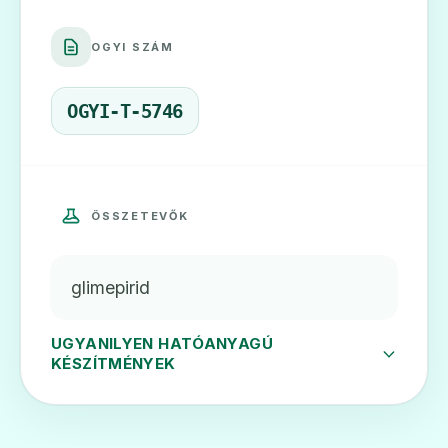
OGYI SZÁM
Amaryl 6 mg tabletta
Ár: —
OGYI-T-5746
ADATLAP
ÖSSZETEVŐK
🧬
glimepirid
Dialosa 4 mg tabletta
Ár: —
UGYANILYEN HATÓANYAGÚ
KÉSZÍTMÉNYEK
ADATLAP