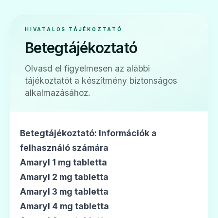
🧬
HIVATALOS TÁJÉKOZTATÓ
Betegtájékoztató
Dialosa 6 mg tabletta
Olvasd el figyelmesen az alábbi
Ár: —
tájékoztatót a készítmény biztonságos
ADATLAP
alkalmazásához.
Betegtájékoztató: Információk a
🧬
felhasználó számára
Amaryl 1 mg tabletta
Amaryl 2 mg tabletta
Diamitus 3 mg tabletta
Amaryl 3 mg tabletta
Ár: —
Amaryl 4 mg tabletta
ADATLAP