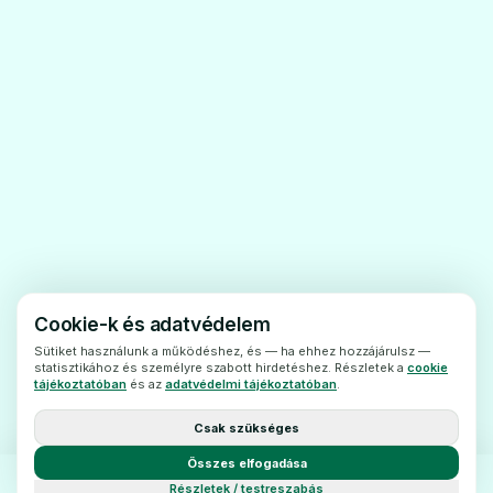
diabétesz).
· Ha Ön diabéteszes kóma állapotában van.
🧬
· Ha Önnél ún. diabéteszes ketoacidózis
jelentkezik. Ez a cukorbetegség egyik
szövődménye, amikor szervezetében a
Melyd 1 mg tabletta
savszint megemelkedik és a következő
Ár: —
tünetekkel járhat: fáradtság, rossz közérzet
ADATLAP
(hányinger), gyakori vizelés és
izommerevség.
· Ha súlyos vesekárosodásban szenved.
Cookie-k és adatvédelem
· Ha súlyos májbetegségben szenved.
Sütiket használunk a működéshez, és — ha ehhez hozzájárulsz —
statisztikához és személyre szabott hirdetéshez. Részletek a
cookie
Ne alkalmazza az Amaryl-t, amennyiben a
tájékoztatóban
és az
adatvédelmi tájékoztatóban
.
fentiek bármelyike vonatkozik Önre.
Csak szükséges
Amennyiben nem biztos benne, az Amaryl
Összes elfogadása
alkalmazása előtt beszélje meg
Részletek / testreszabás