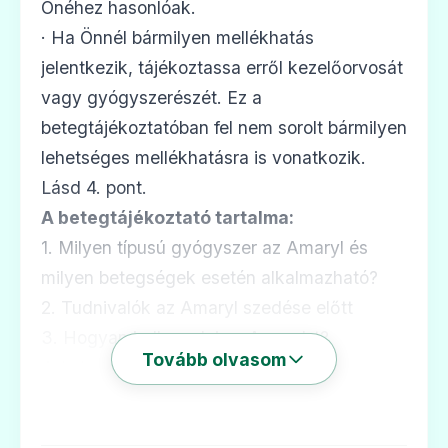
Ár: —
Önéhez hasonlóak.
· Ha Önnél bármilyen mellékhatás
ADATLAP
jelentkezik, tájékoztassa erről kezelőorvosát
vagy gyógyszerészét. Ez a
betegtájékoztatóban fel nem sorolt bármilyen
🧬
lehetséges mellékhatásra is vonatkozik.
Lásd 4. pont.
A betegtájékoztató tartalma:
Glempid 4 mg tabletta
1. Milyen típusú gyógyszer az Amaryl és
Ár: —
milyen betegségek esetén alkalmazható?
ADATLAP
2. Tudnivalók az Amaryl szedése előtt
3. Hogyan kell szedni az Amaryl-t?
Tovább olvasom
4. Lehetséges mellékhatások
5. Hogyan kell az Amaryl-t tárolni?
🧬
6. A csomagolás tartalma és egyéb