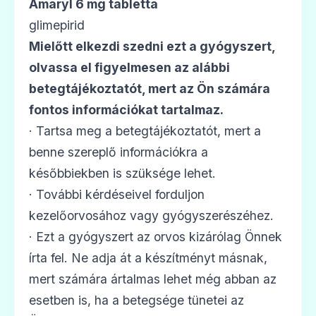
Amaryl 6 mg tabletta
glimepirid
Mielőtt elkezdi szedni ezt a gyógyszert,
olvassa el figyelmesen az alábbi
🧬
betegtájékoztatót, mert az Ön számára
fontos információkat tartalmaz.
Diamitus 4 mg tabletta
· Tartsa meg a betegtájékoztatót, mert a
Ár: —
benne szereplő információkra a
ADATLAP
későbbiekben is szüksége lehet.
· További kérdéseivel forduljon
kezelőorvosához vagy gyógyszerészéhez.
· Ezt a gyógyszert az orvos kizárólag Önnek
🧬
írta fel. Ne adja át a készítményt másnak,
mert számára ártalmas lehet még abban az
Glempid 1 mg tabletta
esetben is, ha a betegsége tünetei az