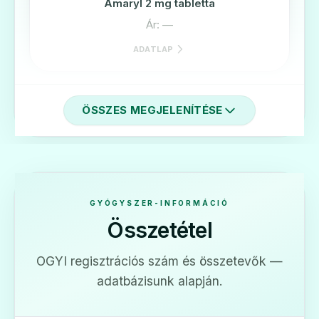
Amaryl 2 mg tabletta
Ár: —
ADATLAP
ÖSSZES MEGJELENÍTÉSE
🧬
Amaryl 4 mg tabletta
Ár: —
GYÓGYSZER-INFORMÁCIÓ
Összetétel
ADATLAP
OGYI regisztrációs szám és összetevők —
adatbázisunk alapján.
🧬