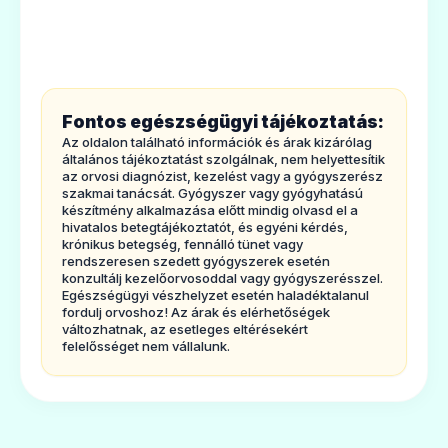
információk
Glempid 6 mg tabletta
1.
Milyen típusú gyógyszer az Amaryl és
Ár: —
milyen betegségek esetén alkalmazható?
ADATLAP
Az Amaryl szájon át alkalmazható
Fontos egészségügyi tájékoztatás:
vércukorszint-csökkentő gyógyszer. Ez a
Az oldalon található információk és árak kizárólag
gyógyszer a vércukorcsökkentő hatással
általános tájékoztatást szolgálnak, nem helyettesítik
az orvosi diagnózist, kezelést vagy a gyógyszerész
rendelkező ún. szulfonilureák csoportjába
szakmai tanácsát. Gyógyszer vagy gyógyhatású
készítmény alkalmazása előtt mindig olvasd el a
🧬
tartozik.
hivatalos betegtájékoztatót, és egyéni kérdés,
krónikus betegség, fennálló tünet vagy
Az Amaryl azáltal fejti ki hatását, hogy
rendszeresen szedett gyógyszerek esetén
fokozza a hasnyálmirigy inzulin kibocsátását.
konzultálj kezelőorvosoddal vagy gyógyszerésszel.
Glimepirid
Egészségügyi vészhelyzet esetén haladéktalanul
Ezt követően az inzulin csökkenti az Ön
Ár: —
fordulj orvoshoz! Az árak és elérhetőségek
változhatnak, az esetleges eltérésekért
vércukorszintjét.
felelősséget nem vállalunk.
ADATLAP
Mire alkalmazzák az Amaryl-t:
· Az Amaryl bizonyos típusú cukorbetegség
(2-es típusú cukorbetegség) kezelésére