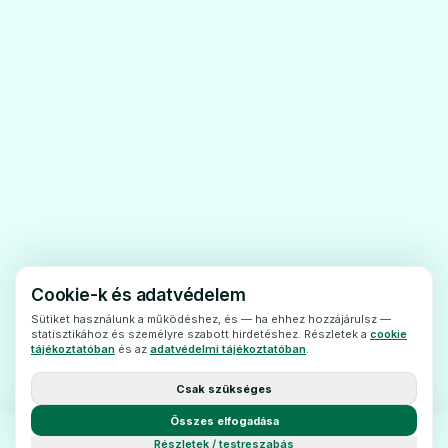
diabétesz).
· Ha Ön diabéteszes kóma állapotában van.
🧬
· Ha Önnél ún. diabéteszes ketoacidózis
jelentkezik. Ez a cukorbetegség egyik
szövődménye, amikor szervezetében a
Melyd 1 mg tabletta
savszint megemelkedik és a következő
Ár: —
tünetekkel járhat: fáradtság, rossz közérzet
ADATLAP
(hányinger), gyakori vizelés és
izommerevség.
· Ha súlyos vesekárosodásban szenved.
Cookie-k és adatvédelem
· Ha súlyos májbetegségben szenved.
Sütiket használunk a működéshez, és — ha ehhez hozzájárulsz —
statisztikához és személyre szabott hirdetéshez. Részletek a
cookie
Ne alkalmazza az Amaryl-t, amennyiben a
tájékoztatóban
és az
adatvédelmi tájékoztatóban
.
fentiek bármelyike vonatkozik Önre.
Csak szükséges
Amennyiben nem biztos benne, az Amaryl
Összes elfogadása
alkalmazása előtt beszélje meg
Részletek / testreszabás