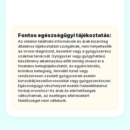
információk
Glempid 6 mg tabletta
1.
Milyen típusú gyógyszer az Amaryl és
Ár: —
milyen betegségek esetén alkalmazható?
ADATLAP
Az Amaryl szájon át alkalmazható
Fontos egészségügyi tájékoztatás:
vércukorszint-csökkentő gyógyszer. Ez a
Az oldalon található információk és árak kizárólag
gyógyszer a vércukorcsökkentő hatással
általános tájékoztatást szolgálnak, nem helyettesítik
az orvosi diagnózist, kezelést vagy a gyógyszerész
rendelkező ún. szulfonilureák csoportjába
szakmai tanácsát. Gyógyszer vagy gyógyhatású
készítmény alkalmazása előtt mindig olvasd el a
🧬
tartozik.
hivatalos betegtájékoztatót, és egyéni kérdés,
krónikus betegség, fennálló tünet vagy
Az Amaryl azáltal fejti ki hatását, hogy
rendszeresen szedett gyógyszerek esetén
fokozza a hasnyálmirigy inzulin kibocsátását.
konzultálj kezelőorvosoddal vagy gyógyszerésszel.
Glimepirid
Egészségügyi vészhelyzet esetén haladéktalanul
Ezt követően az inzulin csökkenti az Ön
Ár: —
fordulj orvoshoz! Az árak és elérhetőségek
változhatnak, az esetleges eltérésekért
vércukorszintjét.
felelősséget nem vállalunk.
ADATLAP
Mire alkalmazzák az Amaryl-t:
· Az Amaryl bizonyos típusú cukorbetegség
(2-es típusú cukorbetegség) kezelésére