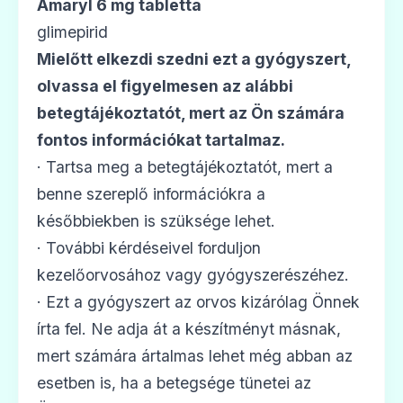
Amaryl 6 mg tabletta
glimepirid
Mielőtt elkezdi szedni ezt a gyógyszert,
olvassa el figyelmesen az alábbi
🧬
betegtájékoztatót, mert az Ön számára
fontos információkat tartalmaz.
Diamitus 4 mg tabletta
· Tartsa meg a betegtájékoztatót, mert a
Ár: —
benne szereplő információkra a
ADATLAP
későbbiekben is szüksége lehet.
· További kérdéseivel forduljon
kezelőorvosához vagy gyógyszerészéhez.
· Ezt a gyógyszert az orvos kizárólag Önnek
🧬
írta fel. Ne adja át a készítményt másnak,
mert számára ártalmas lehet még abban az
Glempid 1 mg tabletta
esetben is, ha a betegsége tünetei az