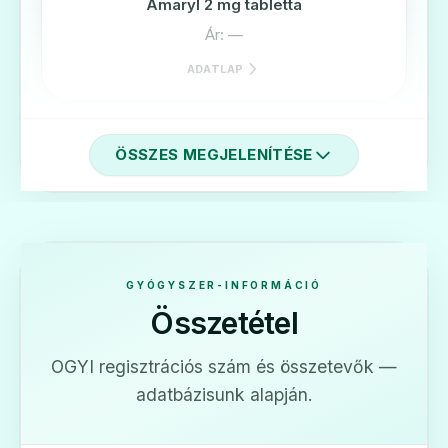
Amaryl 2 mg tabletta
Ár: —
ADATLAP
ÖSSZES MEGJELENÍTÉSE
🧬
Amaryl 3 mg tabletta
Ár: —
GYÓGYSZER-INFORMÁCIÓ
Összetétel
ADATLAP
OGYI regisztrációs szám és összetevők —
adatbázisunk alapján.
🧬