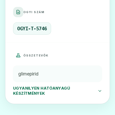
OGYI SZÁM
Amaryl 6 mg tabletta
Ár: —
OGYI-T-5746
ADATLAP
ÖSSZETEVŐK
🧬
glimepirid
Dialosa 4 mg tabletta
Ár: —
UGYANILYEN HATÓANYAGÚ
KÉSZÍTMÉNYEK
ADATLAP