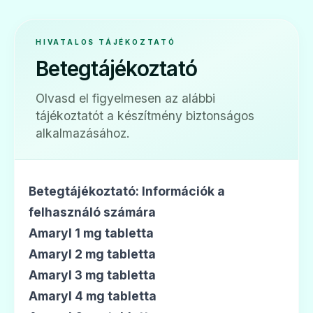
🧬
HIVATALOS TÁJÉKOZTATÓ
Betegtájékoztató
Dialosa 6 mg tabletta
Olvasd el figyelmesen az alábbi
Ár: —
tájékoztatót a készítmény biztonságos
ADATLAP
alkalmazásához.
Betegtájékoztató: Információk a
🧬
felhasználó számára
Amaryl 1 mg tabletta
Amaryl 2 mg tabletta
Diamitus 3 mg tabletta
Amaryl 3 mg tabletta
Ár: —
Amaryl 4 mg tabletta
ADATLAP