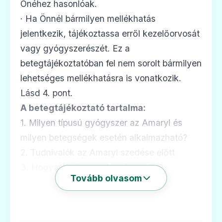
Ár: —
Önéhez hasonlóak.
· Ha Önnél bármilyen mellékhatás
ADATLAP
jelentkezik, tájékoztassa erről kezelőorvosát
vagy gyógyszerészét. Ez a
betegtájékoztatóban fel nem sorolt bármilyen
🧬
lehetséges mellékhatásra is vonatkozik.
Lásd 4. pont.
A betegtájékoztató tartalma:
Glempid 4 mg tabletta
1. Milyen típusú gyógyszer az Amaryl és
Ár: —
milyen betegségek esetén alkalmazható?
ADATLAP
2. Tudnivalók az Amaryl szedése előtt
3. Hogyan kell szedni az Amaryl-t?
Tovább olvasom
4. Lehetséges mellékhatások
5. Hogyan kell az Amaryl-t tárolni?
🧬
6. A csomagolás tartalma és egyéb