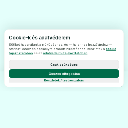
Figyelmeztetések és óvintézkedések
Az Amilozid-TEVA tabletta szedése előtt
beszéljen kezelőorvosával vagy
gyógyszerészével:
- súlyos koszorúér- és agyi érelmeszesedés
Cookie-k és adatvédelem
esetén;
Sütiket használunk a működéshez, és — ha ehhez hozzájárulsz —
statisztikához és személyre szabott hirdetéshez. Részletek a
cookie
- beszûkült vese-, illetve májfunkció esetén;
tájékoztatóban
és az
adatvédelmi tájékoztatóban
.
- magas vér húgysavszint esetén;
Csak szükséges
- köszvényben;
Összes elfogadása
- cukorbetegségben;
Részletek / testreszabás
- idősebb, kevés vizeletet kiválasztó
FŐOLDAL
KATEGÓRIÁK
BLOG
KAPCSOLAT
betegek esetében;
- bizonyos autoimmun betegségben (lupus
erythematodes), akkor is, ha csak a
kórtörténetben szerepel;