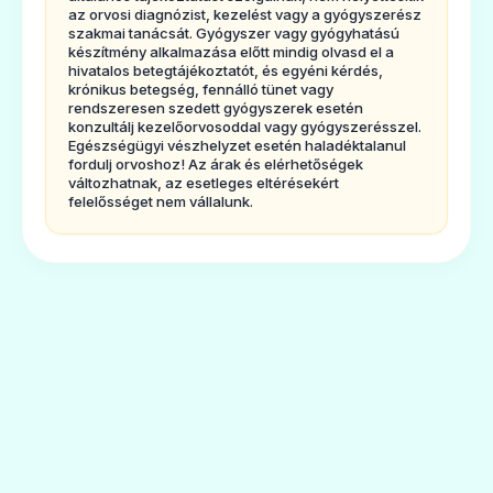
az orvosi diagnózist, kezelést vagy a gyógyszerész
káliummegtakarító hatású vizelethajtó
szakmai tanácsát. Gyógyszer vagy gyógyhatású
készítmény alkalmazása előtt mindig olvasd el a
készítmény, amely magas vérnyomás,
hivatalos betegtájékoztatót, és egyéni kérdés,
krónikus betegség, fennálló tünet vagy
krónikus szívelégtelenség, valamint egyes
rendszeresen szedett gyógyszerek esetén
vese-, máj- és szívbetegséget kísérő
konzultálj kezelőorvosoddal vagy gyógyszerésszel.
Egészségügyi vészhelyzet esetén haladéktalanul
vizenyők kezelésére alkalmas.
fordulj orvoshoz! Az árak és elérhetőségek
változhatnak, az esetleges eltérésekért
2.
Tudnivalók az Amilozid-TEVA tabletta
felelősséget nem vállalunk.
szedése előtt
Ne
szedje
az
Amilozid-TEVA tablettát:
- ha allergiás az amilorid-hidrokloridra,
hidroklorotiazidra, illetve szulfonamid
származékokra vagy a gyógyszer egyéb (6.
pontban felsorolt) összetevőjére;
- magas vér káliumszint esetén;
- egyéb káliummegtakarító vizelethajtóval
egyidejûleg;