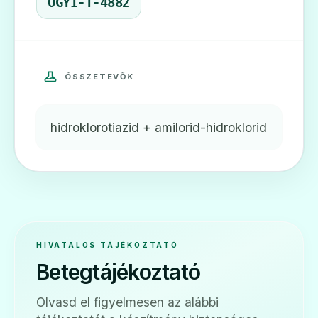
OGYI-T-4882
ÖSSZETEVŐK
hidroklorotiazid + amilorid-hidroklorid
HIVATALOS TÁJÉKOZTATÓ
Betegtájékoztató
Olvasd el figyelmesen az alábbi