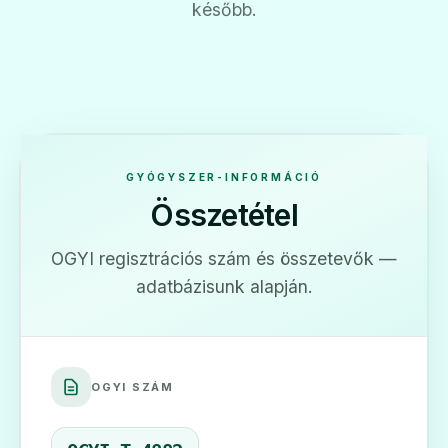
később.
GYÓGYSZER-INFORMÁCIÓ
Összetétel
OGYI regisztrációs szám és összetevők —
adatbázisunk alapján.
OGYI SZÁM