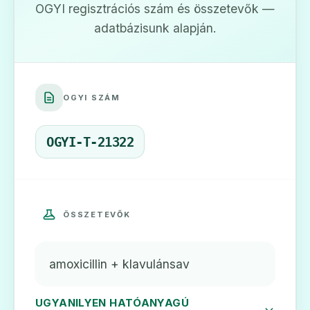
OGYI regisztrációs szám és összetevők —
adatbázisunk alapján.
💊
OGYI SZÁM
Aktil 500 mg/100 mg por oldatos
injekcióhoz
OGYI-T-21322
Ár: —
ADATLAP
ÖSSZETEVŐK
💊
amoxicillin + klavulánsav
UGYANILYEN HATÓANYAGÚ
Aktil 500 mg/125 mg filmtabletta