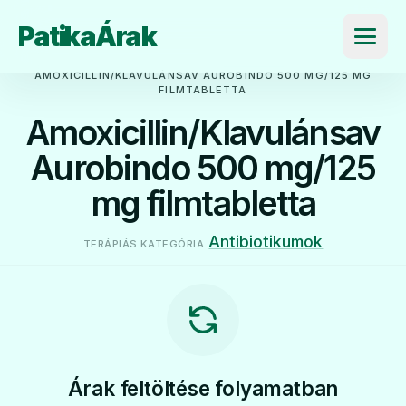
PatikaÁrak
Menü
AMOXICILLIN/KLAVULÁNSAV AUROBINDO 500 MG/125 MG
FILMTABLETTA
Amoxicillin/Klavulánsav
Aurobindo 500 mg/125
mg filmtabletta
Antibiotikumok
TERÁPIÁS KATEGÓRIA
Árak feltöltése folyamatban