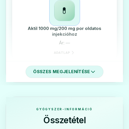
💊
Aktil 1000 mg/200 mg por oldatos
injekcióhoz
Ár: —
ADATLAP
ÖSSZES MEGJELENÍTÉSE
💊
Aktil 250 mg/125 mg filmtabletta
GYÓGYSZER-INFORMÁCIÓ
Ár: —
Összetétel
ADATLAP