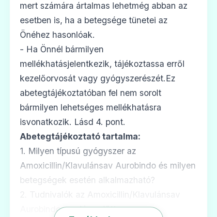
mert számára ártalmas lehetmég abban az
esetben is, ha a betegsége tünetei az
Önéhez hasonlóak.
💊
- Ha Önnél bármilyen
mellékhatásjelentkezik, tájékoztassa erről
Amoxicillin/Klavulánsav Kabi 1000 mg/200
kezelőorvosát vagy gyógyszerészét.Ez
mg por oldatos injekcióhoz vagy
infúzióhoz
abetegtájékoztatóban fel nem sorolt
Ár: —
bármilyen lehetséges mellékhatásra
isvonatkozik. Lásd 4. pont.
ADATLAP
Abetegtájékoztató tartalma:
1. Milyen típusú gyógyszer az
Amoxicillin/Klavulánsav Aurobindo és milyen
💊
betegségek esetén alkalmazható?
2. Tudnivalók az Amoxicillin/Klavulánsav
Aurobindo szedése előtt
Augmentin 1000 mg/200 mg por oldatos