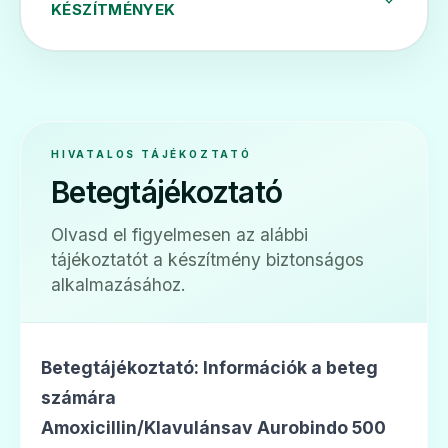
KÉSZÍTMÉNYEK
Ár: —
ADATLAP
HIVATALOS TÁJÉKOZTATÓ
💊
Betegtájékoztató
Olvasd el figyelmesen az alábbi
Aktil duo 400 mg/57 mg/5 ml por
tájékoztatót a készítmény biztonságos
belsőleges szuszpenzióhoz
alkalmazásához.
Ár: —
ADATLAP
Betegtájékoztató: Információk a beteg
számára
Amoxicillin/Klavulánsav Aurobindo 500