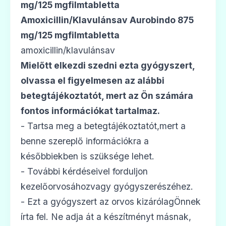
💊
mg/125 mgfilmtabletta
Amoxicillin/Klavulánsav Aurobindo 875
mg/125 mgfilmtabletta
Aktil duo 875 mg/125 mg filmtabletta
amoxicillin/klavulánsav
Ár: —
Mielőtt elkezdi szedni ezta gyógyszert,
ADATLAP
olvassa el figyelmesen az alábbi
betegtájékoztatót
, mert az Ön számára
fontos információkat tartalmaz
.
- Tartsa meg a betegtájékoztatót,mert a
💊
benne szereplő információkra a
későbbiekben is szüksége lehet.
Amoxicillin/Klavulánsav Aurobindo 875
- További kérdéseivel forduljon
mg/125 mg filmtabletta
kezelőorvosáhozvagy gyógyszerészéhez.
Ár: —
- Ezt a gyógyszert az orvos kizárólagÖnnek
ADATLAP
írta fel. Ne adja át a készítményt másnak,