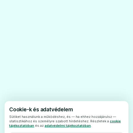
gyógyszerek
Feltétlenül tájékoztassa kezelőorvosát vagy
gyógyszerészét ajelenleg vagy nemrégiben
szedett egyéb gyógyszereiről, beleértve a
vény nélkülkapható készítményeket is.
· Gyógyszerkészítményekoldása vagy
hígítása esetén a feloldott vagy hígított
készítményekbetegtájékoztatójában foglalt
gyógyszerkölcsönhatásokat kell figyelembe
venni.
Terhesség és szoptatás
· A készítményalkalmazása önmagában nem
Cookie-k és adatvédelem
befolyásolja a terhességet és a szoptatást.
Sütiket használunk a működéshez, és — ha ehhez hozzájárulsz —
statisztikához és személyre szabott hirdetéshez. Részletek a
cookie
· Gyógyszerkészítmények oldása
tájékoztatóban
és az
adatvédelmi tájékoztatóban
.
vagyhígítása esetén a feloldott vagy hígított