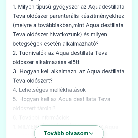
1. Milyen típusú gyógyszer az Aquadestillata
Teva oldószer parenterális készítményekhez
(melyre a továbbiakban,mint Aqua destillata
Teva oldószer hivatkozunk) és milyen
betegségek esetén alkalmazható?
2. Tudnivalók az Aqua destillata Teva
oldószer alkalmazása előtt
3. Hogyan kell alkalmazni az Aqua destillata
Teva oldószert?
4. Lehetséges mellékhatások
5. Hogyan kell az Aqua destillata Teva
oldószert tárolni?
6. További információk
1. MILYEN TÍPUSÚ GYÓGYSZER AZ Aqua
Tovább olvasom
destillata Teva oldószer