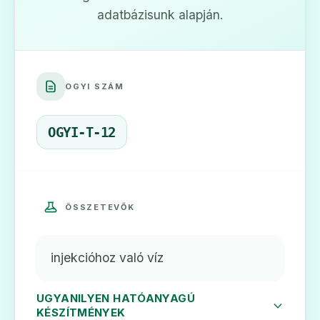
adatbázisunk alapján.
OGYI SZÁM
OGYI-T-12
ÖSSZETEVŐK
injekcióhoz való víz
UGYANILYEN HATÓANYAGÚ
KÉSZÍTMÉNYEK