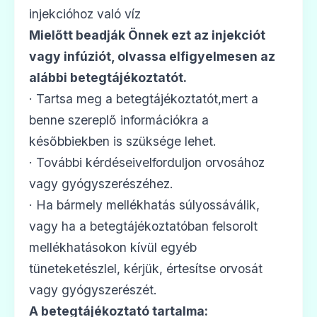
injekcióhoz való víz
Mielőtt beadják Önnek ezt az
injekciót
vagy infúziót, olvassa elfigyelmesen az
alábbi betegtájékoztatót.
· Tartsa meg a betegtájékoztatót,mert a
benne szereplő információkra a
későbbiekben is szüksége lehet.
· További kérdéseivelforduljon orvosához
vagy gyógyszerészéhez.
· Ha bármely mellékhatás súlyossáválik,
vagy ha a betegtájékoztatóban felsorolt
mellékhatásokon kívül egyéb
tüneteketészlel, kérjük, értesítse orvosát
vagy gyógyszerészét.
A betegtájékoztató tartalma: