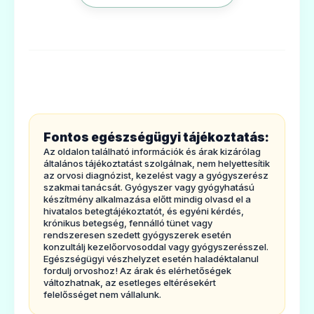
ÉS MILYENBETEGSÉGEK ESETÉN
ALKALMAZHATÓ?
A készítményinjekcióhoz való desztillált
vizet tartalmaz, és vízoldékony steril
gyógyszerkészítményekhez(infúziós és
injekciós oldatok készítéséhez)
Fontos egészségügyi tájékoztatás:
oldószereként vagy vivőoldataként
Az oldalon található információk és árak kizárólag
alkalmazható.Az Aqua destillata Teva
általános tájékoztatást szolgálnak, nem helyettesítik
az orvosi diagnózist, kezelést vagy a gyógyszerész
oldószernek önálló terápiás hatása nincs.
szakmai tanácsát. Gyógyszer vagy gyógyhatású
készítmény alkalmazása előtt mindig olvasd el a
2. TUDNIVALÓK AZ Aqua destillata Teva
hivatalos betegtájékoztatót, és egyéni kérdés,
krónikus betegség, fennálló tünet vagy
oldószer
ALKALMAZÁSA ELŐTT
rendszeresen szedett gyógyszerek esetén
Nem alkalmazható az Aqua destillata
konzultálj kezelőorvosoddal vagy gyógyszerésszel.
Egészségügyi vészhelyzet esetén haladéktalanul
Teva oldószer
fordulj orvoshoz! Az árak és elérhetőségek
változhatnak, az esetleges eltérésekért
· önmagában injekcióvagy infúzió
felelősséget nem vállalunk.
formájában, mivel a vörösvértestek