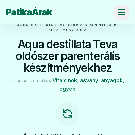
PatikaÁrak
Menü
AQUA DESTILLATA TEVA OLDÓSZER PARENTERÁLIS
KÉSZÍTMÉNYEKHEZ
Aqua destillata Teva
oldószer parenterális
készítményekhez
Vitaminok, ásványi anyagok,
TERÁPIÁS KATEGÓRIA
egyéb