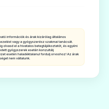
a vagy a gyógyszer (6.pontban
ható információk és árak kizárólag általános
, kezelést vagy a gyógyszerész szakmai tanácsát.
-t beadják Önnek.
olvasd el a hivatalos betegtájékoztatót, és egyéni
edett gyógyszerek esetén konzultálj
ggal alkalmazható, ha Önnek
et esetén haladéktalanul fordulj orvoshoz! Az árak
séget nem vállalunk.
 (pl. miaszténiagrávisz),
sával kapcsolatbanmalignus
izommerevséget) észleltekÖnnél.