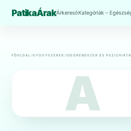
PatikaÁrak
Árkereső
Kategóriák
Egészsé
FŐOLDAL
/
GYÓGYSZEREK
/
IDEGRENDSZER ÉS PSZICHIÁTR
A