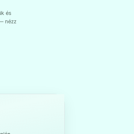
ük és
 — nézz