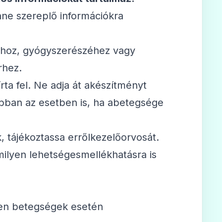
nne szereplő információkra
sához, gyógyszerészéhez vagy
rhez.
rta fel. Ne adja át akészítményt
bban az esetben is, ha abetegsége
, tájékoztassa errőlkezelőorvosát.
milyen lehetségesmellékhatásra is
yen betegségek esetén