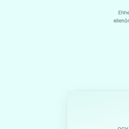
Ehhe
ellenő