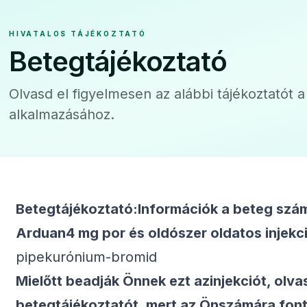
HIVATALOS TÁJÉKOZTATÓ
Betegtájékoztató
Olvasd el figyelmesen az alábbi tájékoztatót 
alkalmazásához.
Betegtájékoztató:Információk a beteg szá
Arduan4 mg por és oldószer oldatos injekc
pipekurónium-bromid
Mielőtt beadják Önnek ezt azinjekciót, olva
betegtájékoztatót, mert az Önszámára font