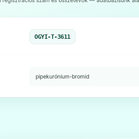
 regisztrációs szám és összetevők — adatbázisunk ala
OGYI-T-3611
pipekurónium-bromid