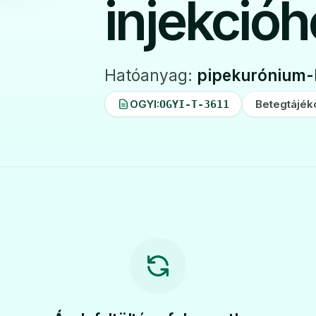
injekció
Hatóanyag:
pipekurónium-
OGYI:
Betegtájék
OGYI-T-3611