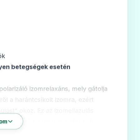
ók
lyen betegségek esetén
olarizáló izomrelaxáns, mely gátolja
ől a harántcsíkolt izomra, ezért
lást" okoz. Ez az izomellazulás
íg a gyógyszer hatása fennáll,
som