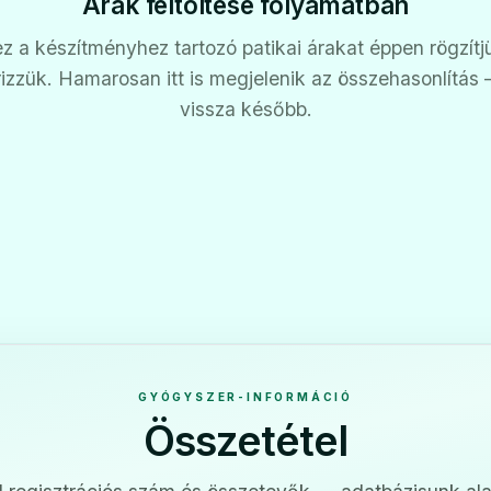
Árak feltöltése folyamatban
z a készítményhez tartozó patikai árakat éppen rögzítj
rizzük. Hamarosan itt is megjelenik az összehasonlítás
vissza később.
GYÓGYSZER-INFORMÁCIÓ
Összetétel