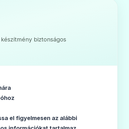
a készítmény biztonságos
mára
ióhoz
ssa el figyelmesen az alábbi
os információkat tartalmaz.