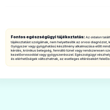
2. Tudnivalók az Arduanalkalmazása előtt
Nem kaphat Arduan injekciót:
- ha Ön túlérzékeny a pipekurónium-bromidr
felsorolt) egyéb összetevőjére.
Figyelmeztetések ésóvintézkedések
Fontos egészségügyi tájékoztatás:
Az oldalon talál
tájékoztatást szolgálnak, nem helyettesítik az orvosi diagnózist
Beszéljen kezelőorvosával,mielőtt az Arduan
Gyógyszer vagy gyógyhatású készítmény alkalmazása előtt mindig 
kérdés, krónikus betegség, fennálló tünet vagy rendszeresen sz
Az Arduan injekció fokozott elővigyázatossá
kezelőorvosoddal vagy gyógyszerésszel. Egészségügyi vészhelyz
és elérhetőségek változhatnak, az esetleges eltérésekért felelős
- súlyosan májbetegsége van,
- valamilyen vázizmokat érintő betegsége van
- súlyosan vesebetegsége van,
- vagy valamely más izomrelaxáns alkalmazá
hipertermiát (esetenként magas lázzal járó 
Egyéb gyógyszerek és az Arduan