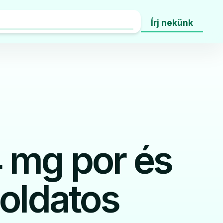
Írj nekünk
 mg por és
 oldatos