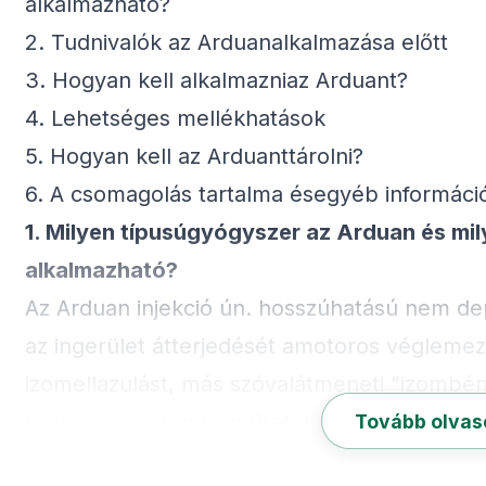
alkalmazható?
2. Tudnivalók az Arduanalkalmazása előtt
3. Hogyan kell alkalmazniaz Arduant?
4. Lehetséges mellékhatások
5. Hogyan kell az Arduanttárolni?
6. A csomagolás tartalma ésegyéb informáci
1. Milyen típusúgyógyszer az Arduan és mi
alkalmazható?
Az Arduan injekció ún. hosszúhatású nem dep
az ingerület átterjedését amotoros véglemezr
izomellazulást, más szóvalátmeneti "izombénu
szükséges bizonyosmûtétek elvégzéséhez. Am
Tovább olva
mesterséges lélegeztetésszükséges.