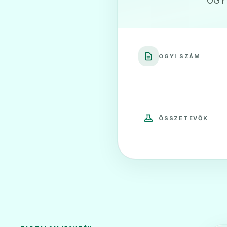
OGYI
OGYI SZÁM
ÖSSZETEVŐK