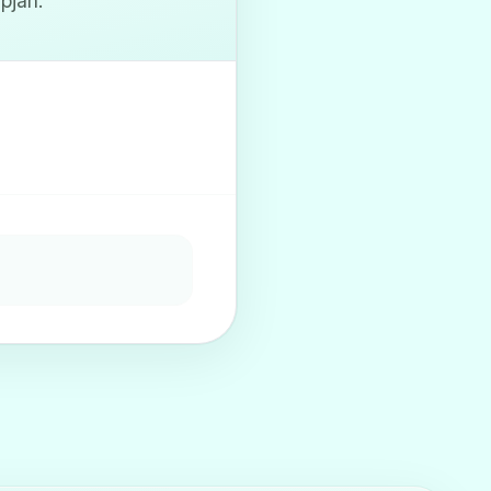
pján.