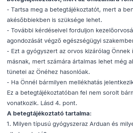
- Tartsa meg a betegtájékoztatót, mert a be
akésőbbiekben is szüksége lehet.
- További kérdéseivel forduljon kezelőorvo
agondozását végző egészségügyi szakembe
- Ezt a gyógyszert az orvos kizárólag Önnek í
másnak, mert számára ártalmas lehet még a
tünetei az Önéhez hasonlóak.
- Ha Önnél bármilyen mellékhatás jelentkezik
Ez a betegtájékoztatóban fel nem sorolt bár
vonatkozik. Lásd 4. pont.
A betegtájékoztató tartalma:
1. Milyen típusú gyógyszeraz Arduan és mil