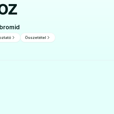
hoz
bromid
oztató
Összetétel