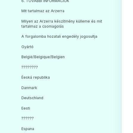
6. TOVÁBBI INFORMÁCIÓK
Mit tartalmaz az Arzerra
Milyen az Arzerra készítmény külleme és mit
tartalmaz a csomagolás
A forgalomba hozatali engedély jogosultja
Gyártó
België/Belgique/Belgien
????????
Èeská republika
Danmark
Deutschland
Eesti
??????
Espana