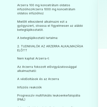
Arzerra 100 mg koncetrátum oldatos
infúzióhozArzerra 1000 mg koncetrátum
oldatos infúzióhoz
Mielőtt elkezdené alkalmazni ezt a
gyógyszert, olvassa el figyelmesen az alábbi
betegtájékoztatót.
A betegtájékoztató tartalma:
2. TUDNIVALÓK AZ ARZERRA ALKALMAZÁSA
ELŐTT
Nem kaphat Arzerra-t:
Az Arzerra fokozott elővigyázatossággal
alkalmazható:
A védőoltások és az Arzerra
Infúziós reakciók
Progresszív multifokális leukoenkefalopátia
(PML)