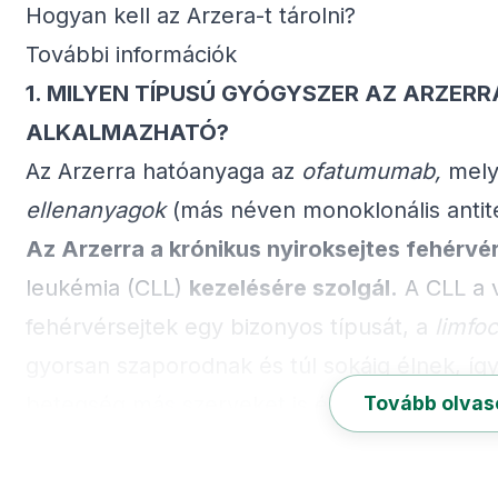
Hogyan kell az Arzera-t tárolni?
További információk
1.
MILYEN TÍPUSÚ GYÓGYSZER AZ ARZERR
ALKALMAZHATÓ?
Az Arzerra hatóanyaga az
ofatumumab,
mely
ellenanyagok
(más néven monoklonális antite
Az Arzerra a krónikus nyiroksejtes fehérvé
leukémia (CLL)
kezelésére szolgál.
A CLL a v
fehérvérsejtek egy bizonyos típusát, a
limfoc
gyorsan szaporodnak és túl sokáig élnek, így
betegség más szerveket is érinthet. Az Arzer
Tovább olva
a limfociták felszínén lévő bizonyos anyagot,
Az Arzerra-t olyan CLL-es betegek kezelésér