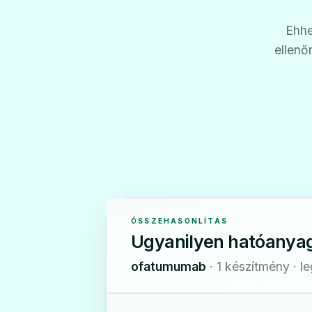
Ehhe
ellenő
ÖSSZEHASONLÍTÁS
Ugyanilyen hatóanya
ofatumumab
· 1 készítmény · l