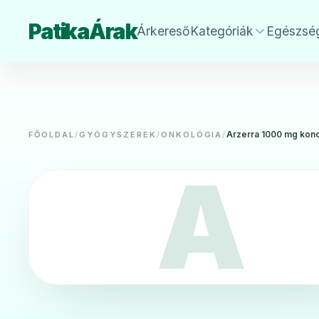
PatikaÁrak
Árkereső
Kategóriák
Egészsé
Arzerra 1000 mg konc
FŐOLDAL
/
GYÓGYSZEREK
/
ONKOLÓGIA
/
A