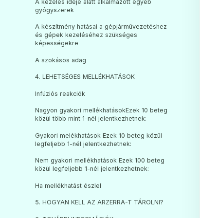
A kezelés ideje alatt alkalmazott egyéb
gyógyszerek
A készítmény hatásai a gépjármûvezetéshez
és gépek kezeléséhez szükséges
képességekre
A szokásos adag
4. LEHETSÉGES MELLÉKHATÁSOK
Infúziós reakciók
Nagyon gyakori mellékhatásokEzek 10 beteg
közül több mint 1-nél jelentkezhetnek:
Gyakori melékhatások Ezek 10 beteg közül
legfeljebb 1-nél jelentkezhetnek:
Nem gyakori mellékhatások Ezek 100 beteg
közül legfeljebb 1-nél jelentkezhetnek:
Ha mellékhatást észlel
5. HOGYAN KELL AZ ARZERRA-T TÁROLNI?