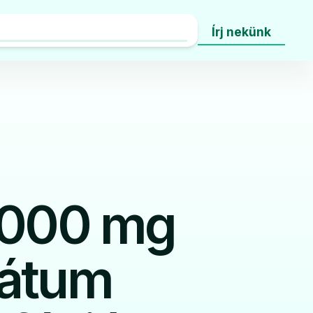
Írj nekünk
1000 mg
rátum