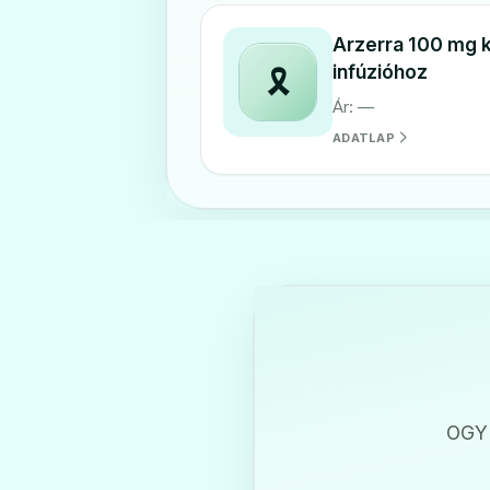
Arzerra 100 mg 
infúzióhoz
🎗️
Ár: —
ADATLAP
OGYI