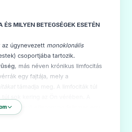
A ÉS MILYEN BETEGSÉGEK ESETÉN
 az úgynevezett
monoklonális
stek) csoportjába tartozik.
rûség
, más néven krónikus limfocitás
érrák egy fajtája, mely a
itákat
támadja meg. A limfociták túl
 túl sok kering az Ön vérében. A
ra-ban levő ellenanyag felismer egy,
som
 és a limfociták pusztulását okozza.
e használják, akik nem reagáltak