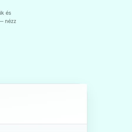
ük és
 — nézz