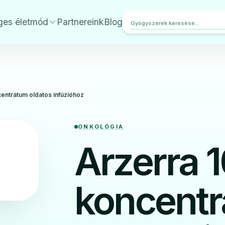
ges életmód
Partnereink
Blog
entrátum oldatos infúzióhoz
ONKOLÓGIA
Arzerra 
koncent