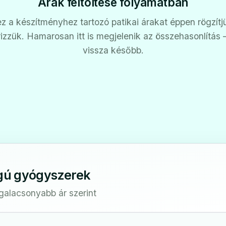
Árak feltöltése folyamatban
z a készítményhez tartozó patikai árakat éppen rögzítj
rizzük. Hamarosan itt is megjelenik az összehasonlítás
vissza később.
gú gyógyszerek
egalacsonyabb ár szerint