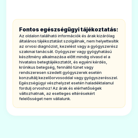
6. A csomagolás tartalma és egyéb
információk
1.
Milyentípusú gyógyszer az Asentra
Fontos egészségügyi tájékoztatás:
filmtabletta és milyen betegségek
Az oldalon található információk és árak kizárólag
eseténalkalmazható?
általános tájékoztatást szolgálnak, nem helyettesítik
az orvosi diagnózist, kezelést vagy a gyógyszerész
Az Asentra filmtabletta hatóanyagaa
szakmai tanácsát. Gyógyszer vagy gyógyhatású
készítmény alkalmazása előtt mindig olvasd el a
szertralin. A szertralin egyike az ún.
hivatalos betegtájékoztatót, és egyéni kérdés,
krónikus betegség, fennálló tünet vagy
szelektív‑szerotonin‑újrafelvételtgátló
rendszeresen szedett gyógyszerek esetén
gyógyszereknek; ezek a gyógyszerek a
konzultálj kezelőorvosoddal vagy gyógyszerésszel.
Egészségügyi vészhelyzet esetén haladéktalanul
depresszió és/vagy a
fordulj orvoshoz! Az árak és elérhetőségek
változhatnak, az esetleges eltérésekért
szorongásosbetegségek kezelésére
felelősséget nem vállalunk.
használatosak.
Az Asentra filmtabletta akövetkező
betegségek kezelésére alkalmazható:
· depresszió és a depressziókiújulásának