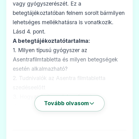
vagy gyógyszerészét. Ez a
betegtájékoztatóban felnem sorolt bármilyen
lehetséges mellékhatásra is vonatkozik.
Lásd 4. pont.
A betegtájékoztatótartalma:
1. Milyen típusú gyógyszer az
Asentrafilmtabletta és milyen betegségek
esetén alkalmazható?
2. Tudnivalók az Asentra filmtabletta
szedéseelőtt
3. Hogyan kell szedni az Asentra
Tovább olvasom
filmtablettát?
4. Lehetséges mellékhatások
5. Hogyan kell az Asentra filmtablettát
tárolni?