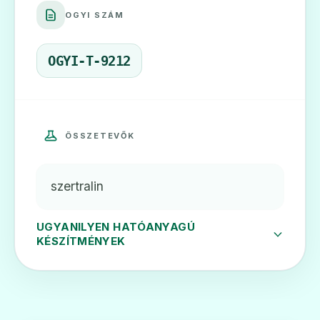
OGYI SZÁM
OGYI-T-9212
ÖSSZETEVŐK
szertralin
UGYANILYEN HATÓANYAGÚ
KÉSZÍTMÉNYEK