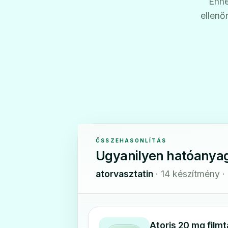
Ehhe
ellenő
ÖSSZEHASONLÍTÁS
Ugyanilyen hatóanya
atorvasztatin
· 14 készítmény ·
Atoris 20 mg filmt