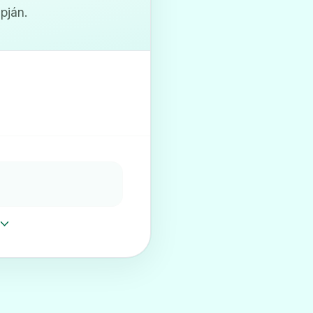
pján.
 mg filmtabletta
 20 mg filmtabletta
 mg filmtabletta