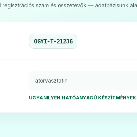
 regisztrációs szám és összetevők — adatbázisunk ala
axy 10 mg filmtabletta
Atorvox 10
❤️
Ár: —
ADATLAP
OGYI-T-21236
filmtabletta
DECHOLEST
❤️
Ár: —
atorvasztatin
ADATLAP
UGYANILYEN HATÓANYAGÚ KÉSZÍTMÉNYEK
filmtabletta
Dislipat 20
❤️
Ár: —
ADATLAP