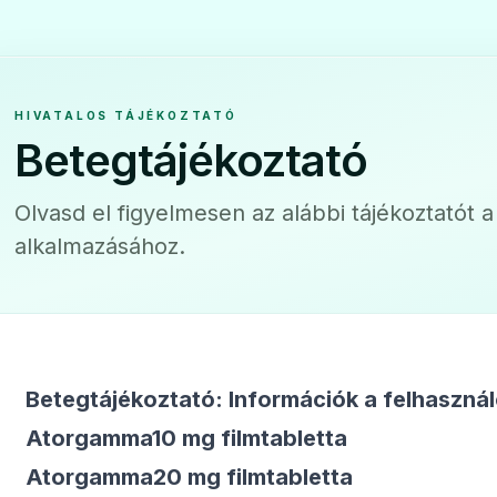
mtabletta
Hypolip 40
HIVATALOS TÁJÉKOZTATÓ
❤️
Betegtájékoztató
Ár: —
ADATLAP
Olvasd el figyelmesen az alábbi tájékoztatót 
alkalmazásához.
Betegtájékoztató: Információk a felhaszná
Atorgamma10 mg filmtabletta
Atorgamma20 mg filmtabletta