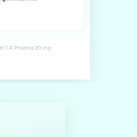
in 1 A Pharma 20 mg
a
in Polpharma 10 mg
a