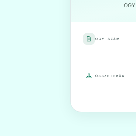
OGYI
Atorvastatin Ranb
❤️
Ár: —
ADATLAP
OGYI SZÁM
DECHOLEST 10 mg 
❤️
ÖSSZETEVŐK
Ár: —
ADATLAP
DECHOLEST 40 mg 
❤️
Ár: —
ADATLAP