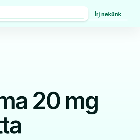
Írj nekünk
ma 20 mg
tta