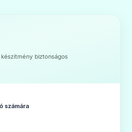
 mg filmtabletta
a készítmény biztonságos
ló számára