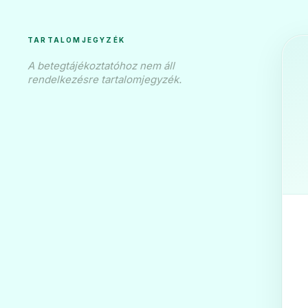
TARTALOMJEGYZÉK
A betegtájékoztatóhoz nem áll
Hypolip 20 mg fil
rendelkezésre tartalomjegyzék.
❤️
Ár: —
ADATLAP