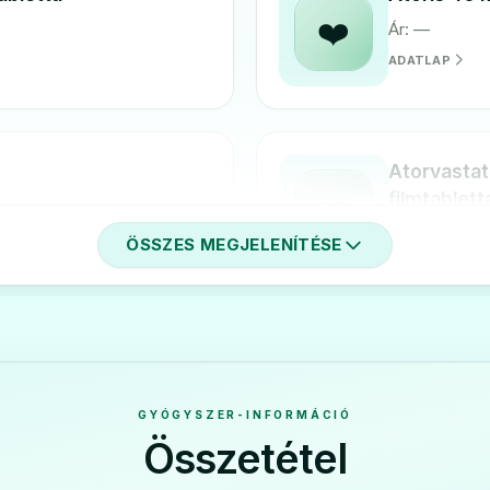
❤️
Ár: —
ADATLAP
Atorvastat
filmtablett
❤️
Ár: —
ÖSSZES MEGJELENÍTÉSE
ADATLAP
20 mg filmtabletta
Atorvastat
filmtablett
❤️
GYÓGYSZER-INFORMÁCIÓ
Ár: —
Összetétel
ADATLAP