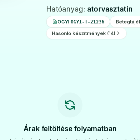
Hatóanyag:
atorvasztatin
OGYI:
Betegtájé
OGYI-T-21236
Hasonló készítmények (14)
Árak feltöltése folyamatban