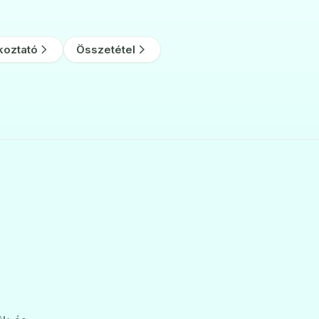
koztató
Összetétel