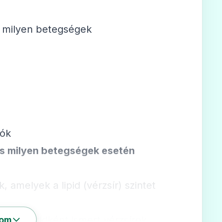
s milyen betegségek
iók
 milyen betegségek esetén
, amelyek a lipid (vérzsír) szintet
trigliceridként ismert vérzsírok
som