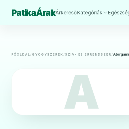
PatikaÁrak
Árkereső
Kategóriák
Egészsé
Atorgamm
FŐOLDAL
/
GYÓGYSZEREK
/
SZÍV- ÉS ÉRRENDSZER
/
A