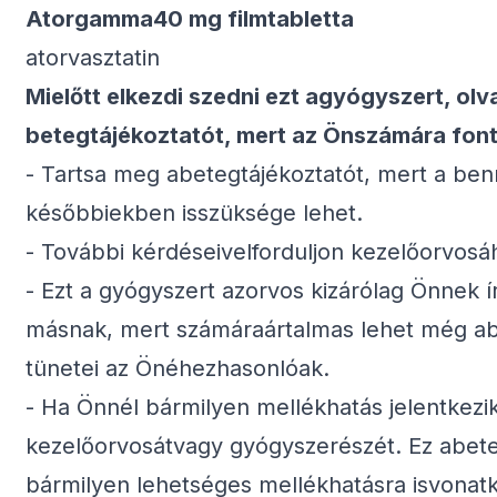
Atorgamma40 mg filmtabletta
atorvasztatin
Mielőtt elkezdi szedni ezt agyógyszert, olv
betegtájékoztatót, mert az Önszámára font
- Tartsa meg abetegtájékoztatót, mert a ben
későbbiekben isszüksége lehet.
- További kérdéseivelforduljon kezelőorvos
- Ezt a gyógyszert azorvos kizárólag Önnek ír
másnak, mert számáraártalmas lehet még ab
tünetei az Önéhezhasonlóak.
- Ha Önnél bármilyen mellékhatás jelentkezik
kezelőorvosátvagy gyógyszerészét. Ez abete
bármilyen lehetséges mellékhatásra isvonatk