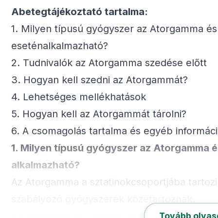
Abetegtájékoztató tartalma:
1. Milyen típusú gyógyszer az Atorgamma é
eseténalkalmazható?
2. Tudnivalók az Atorgamma szedése előtt
3. Hogyan kell szedni az Atorgammát?
4. Lehetséges mellékhatások
5. Hogyan kell az Atorgammát tárolni?
6. A csomagolás tartalma és egyéb informác
1.
Milyen típusú
gyógyszer az Atorgamma és
alkalmazható?
Az Atorgamma a sztatinokcsoportjába tartozik
szabályozó gyógyszerek közétartoznak.
Az Atorgammáta vérben lévő, koleszterin- és 
Tovább olva