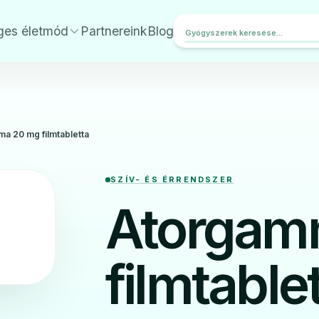
ges életmód
Partnereink
Blog
a 20 mg filmtabletta
SZÍV- ÉS ÉRRENDSZER
Atorgam
filmtable