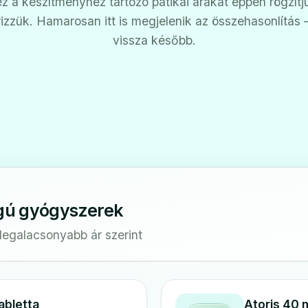
z a készítményhez tartozó patikai árakat éppen rögzítj
rizzük. Hamarosan itt is megjelenik az összehasonlítás
vissza később.
gú gyógyszerek
 legalacsonyabb ár szerint
abletta
Atoris 40 