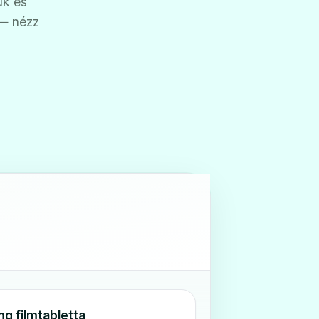
ük és
 — nézz
mg filmtabletta