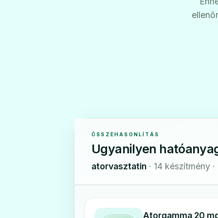
Ehhe
ellenő
ÖSSZEHASONLÍTÁS
Ugyanilyen hatóanya
atorvasztatin
· 14 készítmény ·
Atorgamma 20 mg 