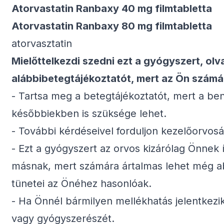
Atorvastatin Ranbaxy 40 mg filmtabletta
Atorvastatin Ranbaxy 80 mg filmtabletta
atorvasztatin
Mielőttelkezdi szedni ezt a gyógyszert, olv
alábbibetegtájékoztatót, mert az Ön számá
- Tartsa meg a betegtájékoztatót, mert a be
későbbiekben is szüksége lehet.
- További kérdéseivel forduljon kezelőorvo
- Ezt a gyógyszert az orvos kizárólag Önnek í
másnak, mert számára ártalmas lehet még a
tünetei az Önéhez hasonlóak.
- Ha Önnél bármilyen mellékhatás jelentkezik
vagy gyógyszerészét.