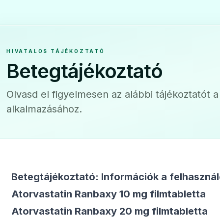
mtabletta
Hypolip 40
HIVATALOS TÁJÉKOZTATÓ
❤️
Betegtájékoztató
Ár: —
ADATLAP
Olvasd el figyelmesen az alábbi tájékoztatót 
alkalmazásához.
Betegtájékoztató: Információk a felhaszná
Atorvastatin Ranbaxy 10 mg filmtabletta
Atorvastatin Ranbaxy 20 mg filmtabletta