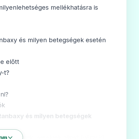
milyenlehetséges mellékhatásra is
Ranbaxy és milyen betegségek esetén
e előtt
y-t?
ni?
ók
 Ranbaxy és milyen betegségek
ába tartozik, amelyek alipid (vérzsír)
som