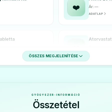
❤️
Ár: —
ADATLAP
abletta
Atorvastat
❤️
Ár: —
ADATLAP
ÖSSZES MEGJELENÍTÉSE
Pharma 20 mg
Atorvastat
❤️
Ár: —
ADATLAP
GYÓGYSZER-INFORMÁCIÓ
Összetétel