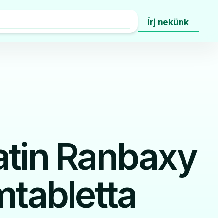
Írj nekünk
atin Ranbaxy
mtabletta