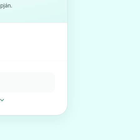
pján.
 mg filmtabletta
 20 mg filmtabletta
 mg filmtabletta