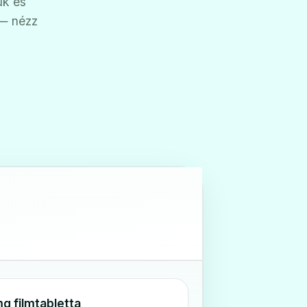
ük és
 — nézz
g filmtabletta