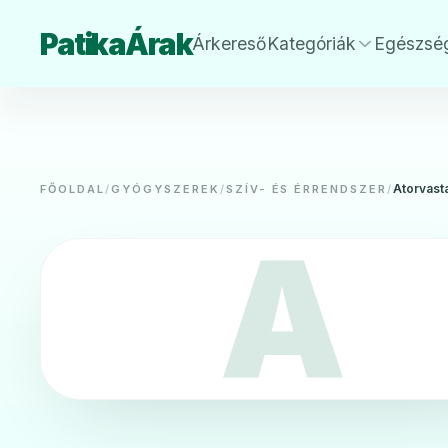
PatikaÁrak
Árkereső
Kategóriák
Egészsé
Atorvasta
FŐOLDAL
/
GYÓGYSZEREK
/
SZÍV- ÉS ÉRRENDSZER
/
A