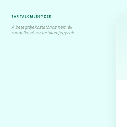
TARTALOMJEGYZÉK
A betegtájékoztatóhoz nem áll
Hypolip 20 mg fil
rendelkezésre tartalomjegyzék.
❤️
Ár: —
ADATLAP