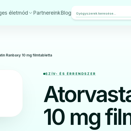
ges életmód
Partnereink
Blog
tin Ranbaxy 10 mg filmtabletta
SZÍV- ÉS ÉRRENDSZER
Atorvast
10 mg fil