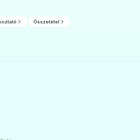
koztató
Összetétel