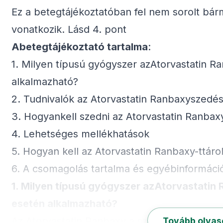
Ez a betegtájékoztatóban fel nem sorolt bár
vonatkozik. Lásd 4. pont
Abetegtájékoztató tartalma
:
1. Milyen típusú gyógyszer azAtorvastatin 
alkalmazható?
2. Tudnivalók az Atorvastatin Ranbaxyszedés
3. Hogyankell szedni az Atorvastatin Ranbax
4. Lehetséges mellékhatások
5. Hogyan kell az Atorvastatin Ranbaxy-ttárol
6. A csomagolás tartalma és egyébinformáci
1. Milyen típusú gyógyszer azAtorvastatin
esetén alkalmazható?
Az Atorvastatin Ranbaxy a sztatinok csoportj
Tovább olva