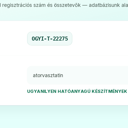
 regisztrációs szám és összetevők — adatbázisunk ala
pharma 10 mg
Atorvox 10
❤️
Ár: —
ADATLAP
OGYI-T-22275
filmtabletta
DECHOLEST
❤️
Ár: —
atorvasztatin
ADATLAP
UGYANILYEN HATÓANYAGÚ KÉSZÍTMÉNYEK
filmtabletta
Dislipat 20
❤️
Ár: —
ADATLAP