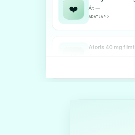
❤️
Ár: —
ADATLAP
Atoris 40 mg filmt
❤️
Ár: —
ADATLAP
Atorvastatin 1 A 
filmtabletta
❤️
Ár: —
ADATLAP