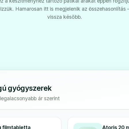
z a készítményhez tartozó patikai árakat éppen rögzítj
rizzük. Hamarosan itt is megjelenik az összehasonlítás
vissza később.
gú gyógyszerek
 legalacsonyabb ár szerint
filmtabletta
Atoris 20 m