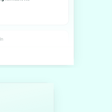
in
in Krka 20 mg filmtabletta