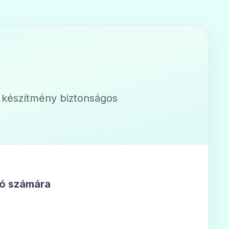
 mg filmtabletta
a készítmény biztonságos
ló számára