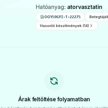
Hatóanyag:
atorvasztatin
OGYI:
Betegtájé
OGYI-T-22275
Hasonló készítmények (14)
Árak feltöltése folyamatban