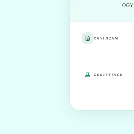
OGYI
Atorvastatin Pol
filmtabletta
❤️
Ár: —
OGYI SZÁM
ADATLAP
DECHOLEST 10 mg 
❤️
ÖSSZETEVŐK
Ár: —
ADATLAP
DECHOLEST 40 mg 
❤️
Ár: —
ADATLAP