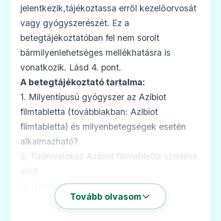
jelentkezik,tájékoztassa erről kezelőorvosát
vagy gyógyszerészét. Ez a
Azithromycin Aramis 500 mg filmtabletta
betegtájékoztatóban fel nem sorolt
Ár: —
bármilyenlehetséges mellékhatásra is
ADATLAP
vonatkozik. Lásd 4. pont.
A betegtájékoztató tartalma:
1. Milyentípusú gyógyszer az Azibiot
filmtabletta (továbbiakban: Azibiot
💊
filmtabletta) és milyenbetegségek esetén
alkalmazható?
Azithromycin Sandoz 40 mg/ml por
2. Tudnivalókaz Azibiot filmtabletta szedése
belsőleges szuszpenzióhoz
előtt
Ár: —
3. Hogyan kell szedni az Azibiot
ADATLAP
Tovább olvasom
filmtablettát?
4. Lehetséges mellékhatások