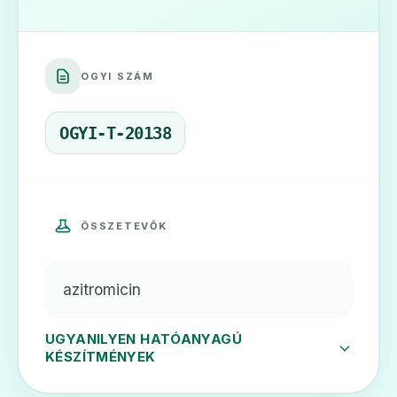
💊
OGYI SZÁM
Azibiot 250 mg filmtabletta
Ár: —
OGYI-T-20138
ADATLAP
ÖSSZETEVŐK
💊
azitromicin
Azithromycin
Ár: —
UGYANILYEN HATÓANYAGÚ
KÉSZÍTMÉNYEK
ADATLAP