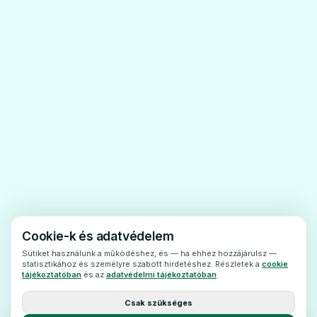
azeritromicinre vagy a klaritromicinre, ketolid
antibiotikumokra, illetve agyógyszer (6.
pontban felsorolt) egyéb összetevőjére.
Figyelmeztetésekés óvintézkedések
Az Azibiot filmtabletta szedése előtt
beszéljenkezelőorvosával vagy
gyógyszerészével:
- ha szívproblémái vannak
(úgynevezetthosszú QT szindróma, EKG
vizsgálattal mutatható ki) vagy, ha
aszívritmust befolyásoló gyógyszereket szed
Cookie-k és adatvédelem
(lásdaz Egyéb gyógyszerek és az
Sütiket használunk a működéshez, és — ha ehhez hozzájárulsz —
statisztikához és személyre szabott hirdetéshez. Részletek a
cookie
Azibiotfilmtabletta címû részt);
tájékoztatóban
és az
adatvédelmi tájékoztatóban
.
- ha lassú vagy rendellenes aszívverése,
Csak szükséges
szívelégtelensége van;