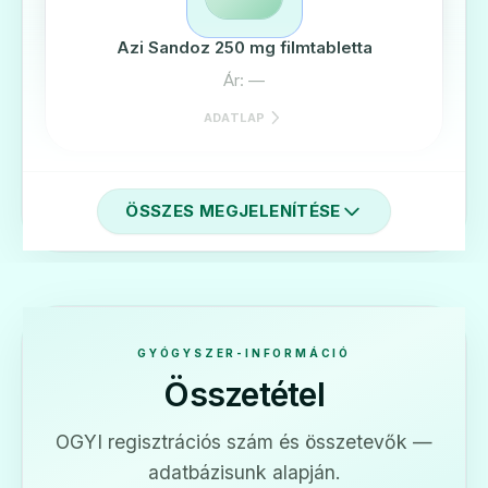
Azi Sandoz 250 mg filmtabletta
Ár: —
ADATLAP
ÖSSZES MEGJELENÍTÉSE
💊
Azi Sandoz 500 mg filmtabletta
Ár: —
GYÓGYSZER-INFORMÁCIÓ
Összetétel
ADATLAP
OGYI regisztrációs szám és összetevők —
adatbázisunk alapján.