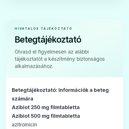
💊
HIVATALOS TÁJÉKOZTATÓ
Betegtájékoztató
Azithromycin 1 A Pharma 250 mg
filmtabletta
Olvasd el figyelmesen az alábbi
tájékoztatót a készítmény biztonságos
Ár: —
alkalmazásához.
ADATLAP
Betegtájékoztató: Információk a beteg
számára
💊
Azibiot 250 mg filmtabletta
Azibiot 500 mg filmtabletta
Azithromycin 1 A Pharma 500 mg
azitromicin
filmtabletta