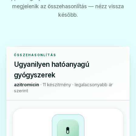
megjelenik az összehasonlítás — nézz vissza
később.
ÖSSZEHASONLÍTÁS
Ugyanilyen hatóanyagú
gyógyszerek
azitromicin
· 11 készítmény · legalacsonyabb ár
szerint
💊