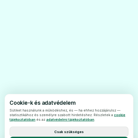
Ne szedje az AzithromycinAramis
filmtablettát, ha allergiás
- azazitromicinre,
- bármelymakrolid vagy ketolid típusú
antibiotikumra,
- azAzithromycin Aramis filmtabletta (6.
pontban felsorolt) egyéb összetevőjére
Figyelmeztetésekés óvintézkedések
Az AzithromycinAramis filmtabletta szedése
előtt beszéljen kezelőorvosával
vagy,gyógyszerészével vagy a gondozását
Cookie-k és adatvédelem
végző egészségügyi szakemberrel.
Sütiket használunk a működéshez, és — ha ehhez hozzájárulsz —
statisztikához és személyre szabott hirdetéshez. Részletek a
cookie
Tájékoztassa kezelőorvosát,mielőtt szedni
tájékoztatóban
és az
adatvédelmi tájékoztatóban
.
kezdi ezt a gyógyszert, ha az alábbi
Csak szükséges
kórképek bármelyikébenszenved: