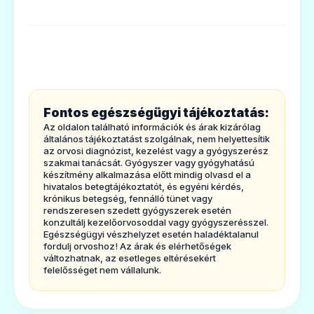
3. Hogyan kellalkalmazni az Azithromycin
Aramis filmtablettát?
💊
4. Lehetségesmellékhatások
5. Hogyan kell az AzithromycinAramis
Aziwill 250 mg filmtabletta
filmtablettát tárolni?
Ár: —
Fontos egészségügyi tájékoztatás:
6. A csomagolástartalma és egyéb
Az oldalon található információk és árak kizárólag
ADATLAP
információk
általános tájékoztatást szolgálnak, nem helyettesítik
az orvosi diagnózist, kezelést vagy a gyógyszerész
1.
Milyentípusú gyógyszer az
szakmai tanácsát. Gyógyszer vagy gyógyhatású
készítmény alkalmazása előtt mindig olvasd el a
Azithromycin Aramis filmtabletta és
hivatalos betegtájékoztatót, és egyéni kérdés,
krónikus betegség, fennálló tünet vagy
milyen betegségekesetén alkalmazható?
rendszeresen szedett gyógyszerek esetén
💊
Az AzithromycinAramis filmtabletta
konzultálj kezelőorvosoddal vagy gyógyszerésszel.
Egészségügyi vészhelyzet esetén haladéktalanul
hatóanyaga az azitromicin egy antibiotikum,
fordulj orvoshoz! Az árak és elérhetőségek
változhatnak, az esetleges eltérésekért
mely a makrolidoknaknevezett
Aziwill 500 mg filmtabletta
felelősséget nem vállalunk.
antibiotikumok csoportjába tartozik.
Ár: —
Baktériumok által okozottfertőzések
ADATLAP