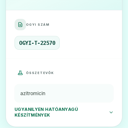
💊
OGYI SZÁM
Azibiot 250 mg filmtabletta
Ár: —
OGYI-T-22570
ADATLAP
ÖSSZETEVŐK
💊
azitromicin
Azibiot 500 mg filmtabletta
Ár: —
UGYANILYEN HATÓANYAGÚ
KÉSZÍTMÉNYEK
ADATLAP