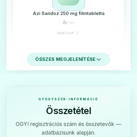
Azi Sandoz 250 mg filmtabletta
Ár: —
ADATLAP
ÖSSZES MEGJELENÍTÉSE
💊
Azi Sandoz 500 mg filmtabletta
Ár: —
GYÓGYSZER-INFORMÁCIÓ
Összetétel
ADATLAP
OGYI regisztrációs szám és összetevők —
adatbázisunk alapján.