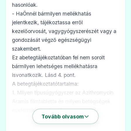
hasonlóak.
- HaÖnnél bármilyen mellékhatás
Azithromycin Aramis 500 mg filmtabletta
jelentkezik, tájékoztassa erről
Ár: —
kezelőorvosát, vagygyógyszerészét vagy a
ADATLAP
gondozását végző egészségügyi
szakembert.
Ez abetegtájékoztatóban fel nem sorolt
bármilyen lehetséges mellékhatásra
💊
isvonatkozik. Lásd 4. pont.
A betegtájékoztatótartalma:
Azithromycin Sandoz 40 mg/ml por
1. Milyen típusúgyógyszer az Azithromycin
belsőleges szuszpenzióhoz
Aramis filmtabletta és milyen betegségek
Ár: —
eseténalkalmazható?
ADATLAP
Tovább olvasom
2. Tudnivalók az AzithromycinAramis
filmtabletta alkalmazása előtt