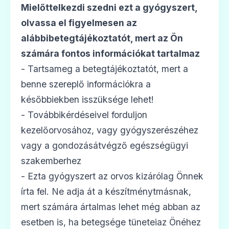
Ár: —
Mielőttelkezdi szedni ezt a gyógyszert,
olvassa el figyelmesen az
ADATLAP
alábbibetegtájékoztatót, mert az Ön
számára fontos információkat tartalmaz
- Tartsameg a betegtájékoztatót, mert a
💊
benne szereplő információkra a
későbbiekben isszüksége lehet!
- Továbbikérdéseivel forduljon
Azithromycin 1 A Pharma 500 mg
filmtabletta
kezelőorvosához, vagy gyógyszerészéhez
Ár: —
vagy a gondozásátvégző egészségügyi
szakemberhez
ADATLAP
- Ezta gyógyszert az orvos kizárólag Önnek
írta fel. Ne adja át a készítménytmásnak,
mert számára ártalmas lehet még abban az
💊
esetben is, ha betegsége tüneteiaz Önéhez