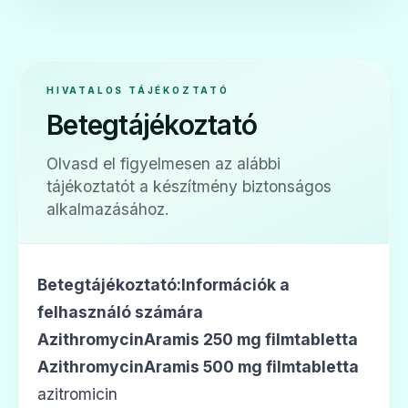
💊
HIVATALOS TÁJÉKOZTATÓ
Betegtájékoztató
Azithromycin
Olvasd el figyelmesen az alábbi
Ár: —
tájékoztatót a készítmény biztonságos
ADATLAP
alkalmazásához.
Betegtájékoztató:Információk a
💊
felhasználó számára
AzithromycinAramis 250 mg filmtabletta
AzithromycinAramis 500 mg filmtabletta
Azithromycin 1 A Pharma 250 mg
filmtabletta
azitromicin