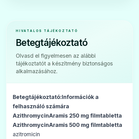
💊
HIVATALOS TÁJÉKOZTATÓ
Betegtájékoztató
Azithromycin
Olvasd el figyelmesen az alábbi
Ár: —
tájékoztatót a készítmény biztonságos
ADATLAP
alkalmazásához.
Betegtájékoztató:Információk a
💊
felhasználó számára
AzithromycinAramis 250 mg filmtabletta
AzithromycinAramis 500 mg filmtabletta
Azithromycin 1 A Pharma 250 mg
filmtabletta
azitromicin