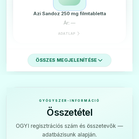
Azi Sandoz 250 mg filmtabletta
Ár: —
ADATLAP
ÖSSZES MEGJELENÍTÉSE
💊
Azi Sandoz 500 mg filmtabletta
Ár: —
GYÓGYSZER-INFORMÁCIÓ
Összetétel
ADATLAP
OGYI regisztrációs szám és összetevők —
adatbázisunk alapján.