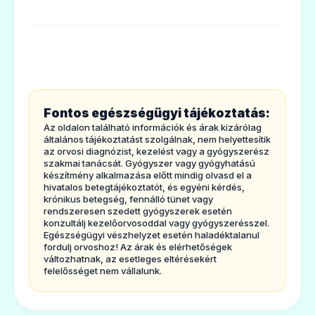
3. Hogyan kellalkalmazni az Azithromycin
Aramis filmtablettát?
💊
4. Lehetségesmellékhatások
5. Hogyan kell az AzithromycinAramis
Aziwill 250 mg filmtabletta
filmtablettát tárolni?
Ár: —
Fontos egészségügyi tájékoztatás:
6. A csomagolástartalma és egyéb
Az oldalon található információk és árak kizárólag
ADATLAP
információk
általános tájékoztatást szolgálnak, nem helyettesítik
az orvosi diagnózist, kezelést vagy a gyógyszerész
1.
Milyentípusú gyógyszer az
szakmai tanácsát. Gyógyszer vagy gyógyhatású
készítmény alkalmazása előtt mindig olvasd el a
Azithromycin Aramis filmtabletta és
hivatalos betegtájékoztatót, és egyéni kérdés,
krónikus betegség, fennálló tünet vagy
milyen betegségekesetén alkalmazható?
rendszeresen szedett gyógyszerek esetén
💊
Az AzithromycinAramis filmtabletta
konzultálj kezelőorvosoddal vagy gyógyszerésszel.
Egészségügyi vészhelyzet esetén haladéktalanul
hatóanyaga az azitromicin egy antibiotikum,
fordulj orvoshoz! Az árak és elérhetőségek
változhatnak, az esetleges eltérésekért
mely a makrolidoknaknevezett
Aziwill 500 mg filmtabletta
felelősséget nem vállalunk.
antibiotikumok csoportjába tartozik.
Ár: —
Baktériumok által okozottfertőzések
ADATLAP