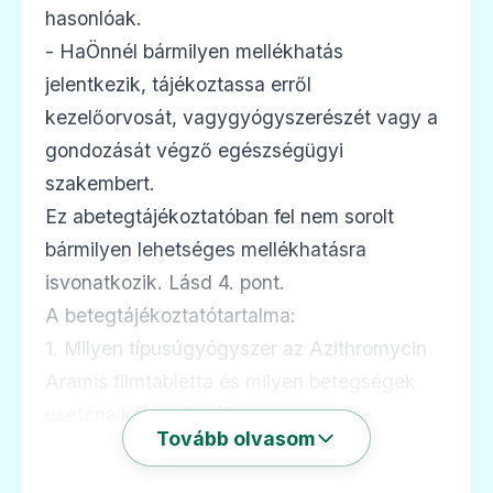
hasonlóak.
- HaÖnnél bármilyen mellékhatás
Azithromycin Aramis 250 mg filmtabletta
jelentkezik, tájékoztassa erről
Ár: —
kezelőorvosát, vagygyógyszerészét vagy a
ADATLAP
gondozását végző egészségügyi
szakembert.
Ez abetegtájékoztatóban fel nem sorolt
bármilyen lehetséges mellékhatásra
💊
isvonatkozik. Lásd 4. pont.
A betegtájékoztatótartalma:
Azithromycin Sandoz 40 mg/ml por
1. Milyen típusúgyógyszer az Azithromycin
belsőleges szuszpenzióhoz
Aramis filmtabletta és milyen betegségek
Ár: —
eseténalkalmazható?
ADATLAP
Tovább olvasom
2. Tudnivalók az AzithromycinAramis
filmtabletta alkalmazása előtt