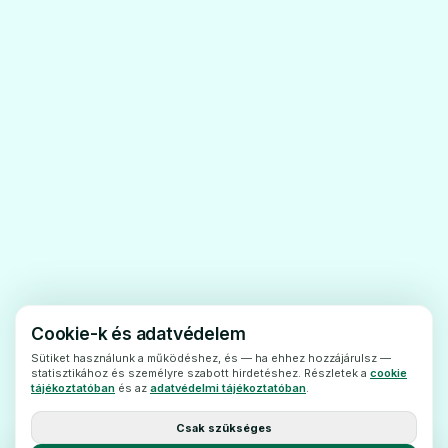
Ne szedje az AzithromycinAramis
filmtablettát, ha allergiás
- azazitromicinre,
- bármelymakrolid vagy ketolid típusú
antibiotikumra,
- azAzithromycin Aramis filmtabletta (6.
pontban felsorolt) egyéb összetevőjére
Figyelmeztetésekés óvintézkedések
Az AzithromycinAramis filmtabletta szedése
előtt beszéljen kezelőorvosával
vagy,gyógyszerészével vagy a gondozását
Cookie-k és adatvédelem
végző egészségügyi szakemberrel.
Sütiket használunk a működéshez, és — ha ehhez hozzájárulsz —
statisztikához és személyre szabott hirdetéshez. Részletek a
cookie
Tájékoztassa kezelőorvosát,mielőtt szedni
tájékoztatóban
és az
adatvédelmi tájékoztatóban
.
kezdi ezt a gyógyszert, ha az alábbi
Csak szükséges
kórképek bármelyikébenszenved: