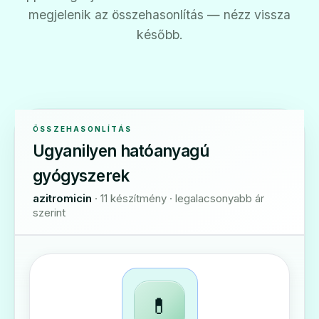
megjelenik az összehasonlítás — nézz vissza
később.
ÖSSZEHASONLÍTÁS
Ugyanilyen hatóanyagú
gyógyszerek
azitromicin
· 11 készítmény · legalacsonyabb ár
szerint
💊