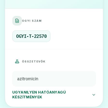
💊
OGYI SZÁM
Azibiot 250 mg filmtabletta
Ár: —
OGYI-T-22570
ADATLAP
ÖSSZETEVŐK
💊
azitromicin
Azibiot 500 mg filmtabletta
Ár: —
UGYANILYEN HATÓANYAGÚ
KÉSZÍTMÉNYEK
ADATLAP