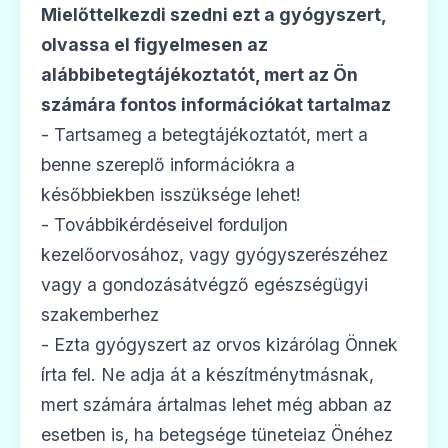
Ár: —
Mielőttelkezdi szedni ezt a gyógyszert,
olvassa el figyelmesen az
ADATLAP
alábbibetegtájékoztatót, mert az Ön
számára fontos információkat tartalmaz
- Tartsameg a betegtájékoztatót, mert a
💊
benne szereplő információkra a
későbbiekben isszüksége lehet!
- Továbbikérdéseivel forduljon
Azithromycin 1 A Pharma 500 mg
filmtabletta
kezelőorvosához, vagy gyógyszerészéhez
Ár: —
vagy a gondozásátvégző egészségügyi
szakemberhez
ADATLAP
- Ezta gyógyszert az orvos kizárólag Önnek
írta fel. Ne adja át a készítménytmásnak,
mert számára ártalmas lehet még abban az
💊
esetben is, ha betegsége tüneteiaz Önéhez