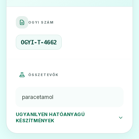
🩹
OGYI SZÁM
Doloramol 1000 mg filmtabletta
Ár: —
OGYI-T-4662
ADATLAP
ÖSSZETEVŐK
🩹
paracetamol
Doloramol 24 mg/ml belsőleges oldat
Ár: —
UGYANILYEN HATÓANYAGÚ
KÉSZÍTMÉNYEK
ADATLAP