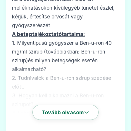
Mexalen 1000 mg végbélkúp felnőtteknek
mellékhatásokon kívülegyéb tünetet észlel,
Ár: —
kérjük, értesítse orvosát vagy
gyógyszerészét
ADATLAP
A betegtájékoztatótartalma:
1. Milyentípusú gyógyszer a Ben-u-ron 40
mg/ml szirup (továbbiakban: Ben-u-ron
🩹
szirup)és milyen betegségek esetén
alkalmazható?
2. Tudnivalók a Ben-u-ron szirup szedése
Mexalen 125 mg végbélkúp
csecsemőknek
előtt.
Ár: —
3. Hogyan kell alkalmazni a Ben-u-ron
szirupot?
ADATLAP
Tovább olvasom
4. Lehetséges mellékhatások.
5 Hogyan kell a Ben-u-ron szirupot tárolni?
6. További információk