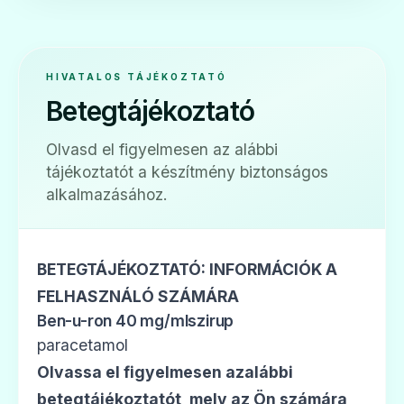
🩹
HIVATALOS TÁJÉKOZTATÓ
Betegtájékoztató
Doloramol 500 mg filmtabletta
Olvasd el figyelmesen az alábbi
Ár: —
tájékoztatót a készítmény biztonságos
ADATLAP
alkalmazásához.
BETEGTÁJÉKOZTATÓ: INFORMÁCIÓK A
🩹
FELHASZNÁLÓ SZÁMÁRA
Ben-u-ron 40 mg/mlszirup
paracetamol
Efferalgan 500 mg tabletta
Olvassa el figyelmesen azalábbi
Ár: —
betegtájékoztatót, mely az Ön számára