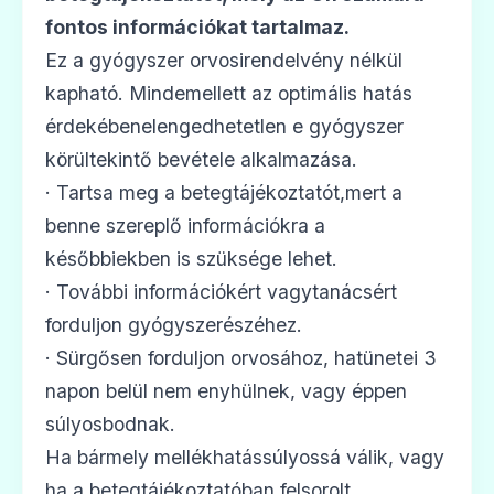
ADATLAP
fontos információkat tartalmaz.
Ez a gyógyszer orvosirendelvény nélkül
kapható. Mindemellett az optimális hatás
érdekébenelengedhetetlen e gyógyszer
🩹
körültekintő bevétele alkalmazása.
· Tartsa meg a betegtájékoztatót,mert a
Grippostad Hot Drink 600 mg por
benne szereplő információkra a
belsőleges oldathoz
későbbiekben is szüksége lehet.
Ár: —
· További információkért vagytanácsért
ADATLAP
forduljon gyógyszerészéhez.
· Sürgősen forduljon orvosához, hatünetei 3
napon belül nem enyhülnek, vagy éppen
súlyosbodnak.
🩹
Ha bármely mellékhatássúlyossá válik, vagy
ha a betegtájékoztatóban felsorolt