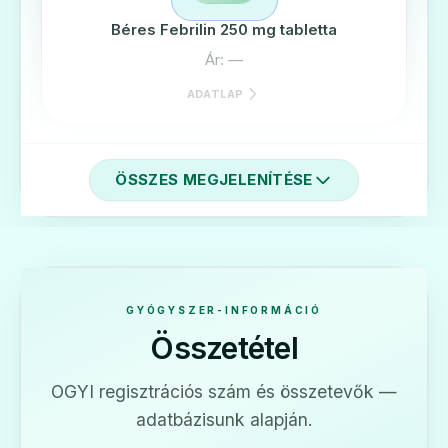
Béres Febrilin 250 mg tabletta
Ár: —
ADATLAP
ÖSSZES MEGJELENÍTÉSE
🩹
Béres Febrilin 750 mg tabletta
Ár: —
GYÓGYSZER-INFORMÁCIÓ
Összetétel
ADATLAP
OGYI regisztrációs szám és összetevők —
adatbázisunk alapján.