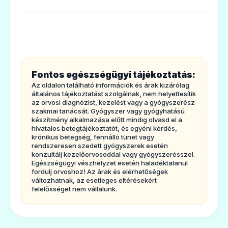
🩹
1. MILYENTÍPUSÚ GYÓGYSZER A BEN-U-
RON SZIRUP ÉS MILYEN BETEGSÉGEK
ESETÉN ALKALMAZHATÓ?
Mexalen 250 mg végbélkúp
A Ben-u-ron szirup fájdalom éslázcsillapító
kisgyermekeknek
gyógyszer, paracetamol hatóanyagot
Ár: —
Fontos egészségügyi tájékoztatás:
tartalmaz.
Az oldalon található információk és árak kizárólag
ADATLAP
általános tájékoztatást szolgálnak, nem helyettesítik
Alkalmazható enyhe ésmérsékelten erős
az orvosi diagnózist, kezelést vagy a gyógyszerész
fájdalom csillapítására, pl. fejfájás,
szakmai tanácsát. Gyógyszer vagy gyógyhatású
készítmény alkalmazása előtt mindig olvasd el a
reumatikus fájdalom,izomfájdalmak,
hivatalos betegtájékoztatót, és egyéni kérdés,
krónikus betegség, fennálló tünet vagy
fogfájás, menstruációs fájdalom esetén.
rendszeresen szedett gyógyszerek esetén
🩹
konzultálj kezelőorvosoddal vagy gyógyszerésszel.
Enyhíti a megfázás,influenza, torokfájás
Egészségügyi vészhelyzet esetén haladéktalanul
fordulj orvoshoz! Az árak és elérhetőségek
tüneteit, csökkenti a lázat.
változhatnak, az esetleges eltérésekért
Mexalen 500 mg végbélkúp iskolás
Javasolt 3 hónapos kortólcsecsemőknek és
felelősséget nem vállalunk.
gyermekeknek
gyermekeknek is a fájdalom csillapítására,
Ár: —
valamint megfázás,influenza és a