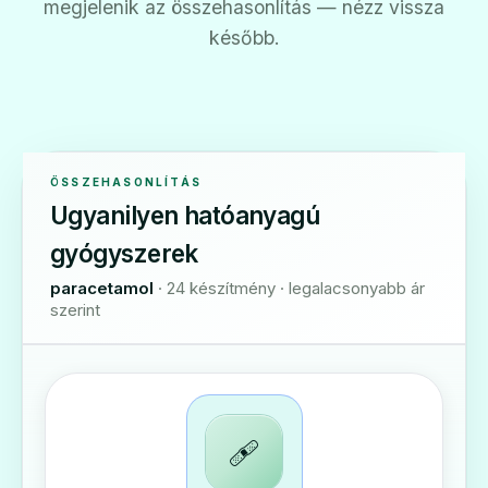
megjelenik az összehasonlítás — nézz vissza
később.
ÖSSZEHASONLÍTÁS
Ugyanilyen hatóanyagú
gyógyszerek
paracetamol
· 24 készítmény · legalacsonyabb ár
szerint
🩹