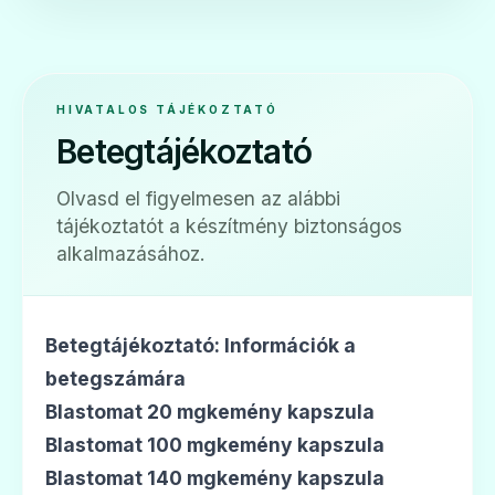
🎗️
HIVATALOS TÁJÉKOZTATÓ
Betegtájékoztató
Nogron 100 mg kemény kapszula
Olvasd el figyelmesen az alábbi
Ár: —
tájékoztatót a készítmény biztonságos
ADATLAP
alkalmazásához.
Betegtájékoztató: Információk a
🎗️
betegszámára
Blastomat 20 mgkemény kapszula
Blastomat 100 mgkemény kapszula
Nogron 140 mg kemény kapszula
Blastomat 140 mgkemény kapszula
Ár: —