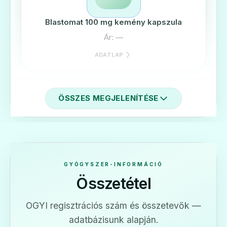
Blastomat 100 mg kemény kapszula
Ár: —
ADATLAP
ÖSSZES MEGJELENÍTÉSE
🎗️
Blastomat 180 mg kemény kapszula
Ár: —
GYÓGYSZER-INFORMÁCIÓ
Összetétel
ADATLAP
OGYI regisztrációs szám és összetevők —
adatbázisunk alapján.