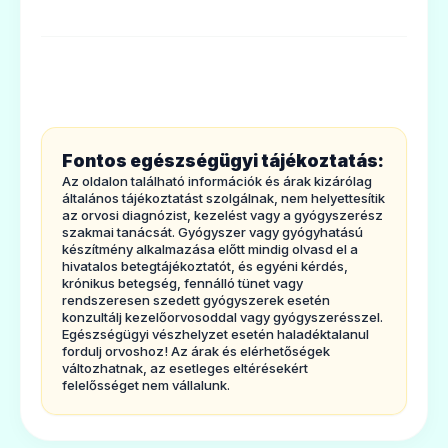
4. Lehetséges mellékhatások
5. Hogyan kell a Blastomat-ot tárolni?
6. A csomagolás tartalma és egyén
információk
1.
Milyen típusú gyógyszer a Blastomat és
Fontos egészségügyi tájékoztatás:
milyen betegségek eseténalkalmazható?
Az oldalon található információk és árak kizárólag
A Blastomat kemény kapszula temozolomid
általános tájékoztatást szolgálnak, nem helyettesítik
az orvosi diagnózist, kezelést vagy a gyógyszerész
nevû hatóanyagot tartalmaz. A Blastomat
szakmai tanácsát. Gyógyszer vagy gyógyhatású
készítmény alkalmazása előtt mindig olvasd el a
kemény kapszula egydaganatellenes
hivatalos betegtájékoztatót, és egyéni kérdés,
krónikus betegség, fennálló tünet vagy
gyógyszer.
rendszeresen szedett gyógyszerek esetén
A Blastomat-ot a következő speciális
konzultálj kezelőorvosoddal vagy gyógyszerésszel.
Egészségügyi vészhelyzet esetén haladéktalanul
agydaganat‑típusokbanszenvedő betegek
fordulj orvoshoz! Az árak és elérhetőségek
változhatnak, az esetleges eltérésekért
kezelésére alkalmazzák:
felelősséget nem vállalunk.
- felnőtteknél újonnan diagnosztizált
glioblasztómamultiforme. A Blastomat-ot