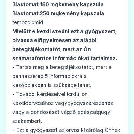
Blastomat 180 mgkemény kapszula
ADATLAP
Blastomat 250 mgkemény kapszula
temozolomid
Mielőtt elkezdi szedni ezt a gyógyszert,
olvassa elfigyelmesen az alábbi
🎗️
betegtájékoztatót,
mert az Ön
számárafontos információkat tartalmaz
.
Nogron 180 mg kemény kapszula
- Tartsa meg a betegtájékoztatót, mert a
Ár: —
benneszereplő információkra a
ADATLAP
későbbiekben is szüksége lehet.
- További kérdéseivel forduljon
kezelőorvosához vagygyógyszerészéhez
vagy a gondozását végző egészségügyi
🎗️
szakembert.
- Ezt a gyógyszert az orvos kizárólag Önnek