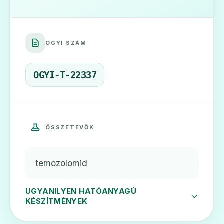
🎗️
OGYI SZÁM
Blastomat 20 mg kemény kapszula
Ár: —
OGYI-T-22337
ADATLAP
ÖSSZETEVŐK
🎗️
temozolomid
Blastomat 250 mg kemény kapszula
Ár: —
UGYANILYEN HATÓANYAGÚ
KÉSZÍTMÉNYEK
ADATLAP