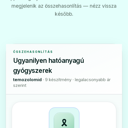
megjelenik az összehasonlítás — nézz vissza
később.
ÖSSZEHASONLÍTÁS
Ugyanilyen hatóanyagú
gyógyszerek
temozolomid
· 9 készítmény · legalacsonyabb ár
szerint
🎗️