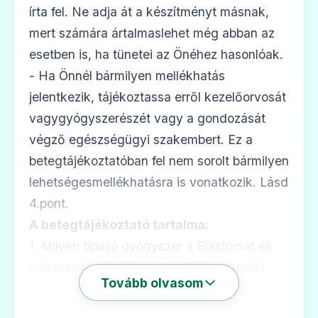
Nogron 20 mg kemény kapszula
írta fel. Ne adja át a készítményt másnak,
Ár: —
mert számára ártalmaslehet még abban az
esetben is, ha tünetei az Önéhez hasonlóak.
ADATLAP
- Ha Önnél bármilyen mellékhatás
jelentkezik, tájékoztassa erről kezelőorvosát
vagygyógyszerészét vagy a gondozását
🎗️
végző egészségügyi szakembert. Ez a
betegtájékoztatóban fel nem sorolt bármilyen
lehetségesmellékhatásra is vonatkozik. Lásd
Nogron 250 mg kemény kapszula
4.pont.
Ár: —
A betegtájékoztató tartalma:
ADATLAP
1. Milyen típusú gyógyszer a Blastomat és
milyenbetegségek esetén alkalmazható?
Tovább olvasom
2. Tudnivalók a Blastomat szedése előtt
3. Hogyan kell szedni a Blastomat-ot?