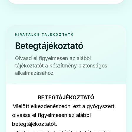
Ár: —
ADATLAP
HIVATALOS TÁJÉKOZTATÓ
Betegtájékoztató
🛡️
Olvasd el figyelmesen az alábbi
tájékoztatót a készítmény biztonságos
Bonviva 3 mg oldatos injekció
alkalmazásához.
Ár: —
ADATLAP
BETEGTÁJÉKOZTATÓ
Mielőtt elkezdenészedni ezt a gyógyszert,
olvassa el figyelmesen az alábbi
🛡️
betegtájékoztatót.