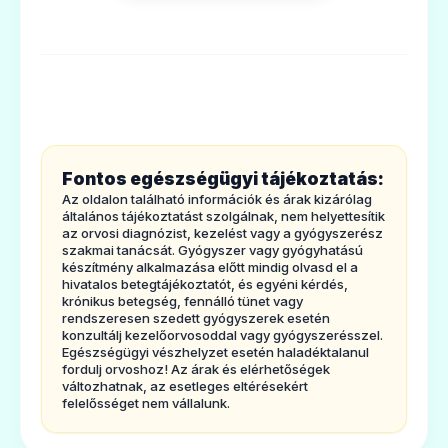
ADATLAP
- Egyébösszetevők: nátrium-klorid, ecetsav,
nátrium-acetát és injekcióhoz való víz.
A forgalombahozatali engedély
jogosultja
🛡️
RocheRegistration Limited 40 Broadwater
Road Welwyn Garden City Hertfordshire
Fontos egészségügyi tájékoztatás:
AL73AY Nagy-Britannia
Ibandronsav Actavis 6 mg/6 ml
Az oldalon található információk és árak kizárólag
koncentrátum oldatos infúzióhoz
Gyártó
általános tájékoztatást szolgálnak, nem helyettesítik
az orvosi diagnózist, kezelést vagy a gyógyszerész
Ár: —
Roche DiagnosticsGmbH Sandhoferstrasse
szakmai tanácsát. Gyógyszer vagy gyógyhatású
készítmény alkalmazása előtt mindig olvasd el a
ADATLAP
116 D-68305 Mannheim Németország
hivatalos betegtájékoztatót, és egyéni kérdés,
krónikus betegség, fennálló tünet vagy
1. MILYENTÍPUSÚ GYÓGYSZER A
rendszeresen szedett gyógyszerek esetén
BONDRONAT ÉS MILYEN BETEGSÉGEK
konzultálj kezelőorvosoddal vagy gyógyszerésszel.
Egészségügyi vészhelyzet esetén haladéktalanul
ESETÉN ALKALMAZHATÓ
?
fordulj orvoshoz! Az árak és elérhetőségek
változhatnak, az esetleges eltérésekért
🛡️
A Bondronat 2mg/2 ml-es injekciós üveg 2
felelősséget nem vállalunk.
ml koncentrált infúziós oldatot tartalmaz,