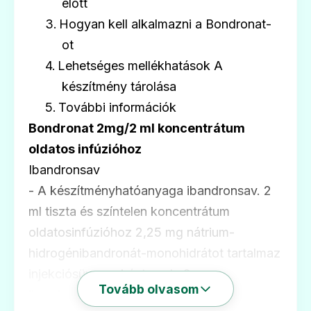
előtt
3.
Hogyan kell alkalmazni a Bondronat-
🛡️
ot
4.
Lehetséges mellékhatások A
Ibandronsav
készítmény tárolása
Ár: —
5.
További információk
ADATLAP
Bondronat 2mg/2 ml koncentrátum
oldatos infúzióhoz
Ibandronsav
- A készítményhatóanyaga ibandronsav. 2
🛡️
ml tiszta és színtelen koncentrátum
oldatosinfúzióhoz 2,25 mg nátrium-
hidrogénibandronát-monohidrátot tartalmaz
Ibandronsav Actavis 3 mg/3 ml oldatos
injekció
injekciósüvegenként, mely 2 mg
Ár: —
Tovább olvasom
ibandronsavval egyenértékû.