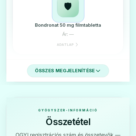
🛡️
Bondronat 50 mg filmtabletta
Ár: —
ADATLAP
ÖSSZES MEGJELENÍTÉSE
🛡️
Bondronat 6 mg koncentrátum oldatos
infúzióhoz
GYÓGYSZER-INFORMÁCIÓ
Ár: —
Összetétel
ADATLAP
OGYI regisztrációs szám és összetevők —