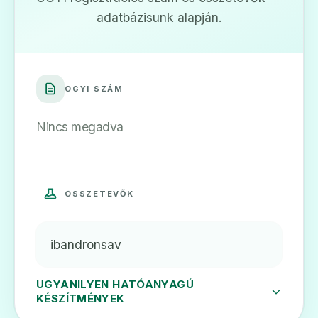
adatbázisunk alapján.
🛡️
OGYI SZÁM
Bonessa 50 mg filmtabletta
Nincs megadva
Ár: —
ADATLAP
ÖSSZETEVŐK
🛡️
ibandronsav
UGYANILYEN HATÓANYAGÚ
Bonessa 6 mg koncentrátum oldatos
KÉSZÍTMÉNYEK
infúzióhoz