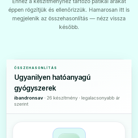
Ehhez a készítményhez tartozó patikai árakat
éppen rögzítjük és ellenőrizzük. Hamarosan itt is
megjelenik az összehasonlítás — nézz vissza
később.
ÖSSZEHASONLÍTÁS
Ugyanilyen hatóanyagú
gyógyszerek
ibandronsav
· 26 készítmény · legalacsonyabb ár
szerint