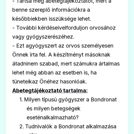
- Tartsa meg abetegtájékoztatót, mert a
benne szereplő információkra a
Holmevis 50 mg filmtabletta
későbbiekben isszüksége lehet.
Ár: —
- További kérdéseivelforduljon orvosához
ADATLAP
vagy gyógyszerészéhez.
- Ezt agyógyszert az orvos személyesen
Önnek írta fel. A készítményt másoknak
átadninem szabad, mert számukra ártalmas
🛡️
lehet még abban az esetben is, ha
tüneteikaz Önéhez hasonlóak.
Holmevis 6 mg/6 ml koncentrátum oldatos
Abetegtájékoztató tartalma:
infúzióhoz
1.
Milyen típusú gyógyszer a Bondronat
Ár: —
és milyen betegségek
ADATLAP
eseténalkalmazható?
2.
Tudnivalók a Bondronat alkalmazása