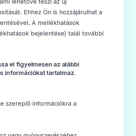
 ami lehetővé teszi az új
ítását. Ehhez Ön is hozzájárulhat a
lentésével. A mellékhatások
ékhatások bejelentése) talál további
ssa el figyelmesen az alábbi
s információkat tartalmaz.
e szereplő információkra a
hoz vagy gyógyszerészéhez.