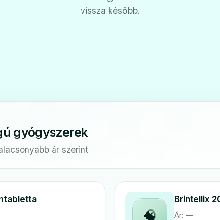
vissza később.
gú gyógyszerek
galacsonyabb ár szerint
lmtabletta
Brintellix 
🧠
Ár: —