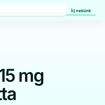
Írj nekünk
x 15 mg
tta