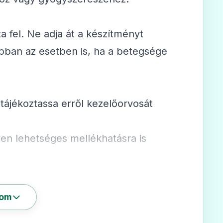
a fel. Ne adja át a készítményt
bban az esetben is, ha a betegsége
tájékoztassa erről kezelőorvosát
yen lehetséges mellékhatásra is
som
yen betegségek esetén alkalmazható?