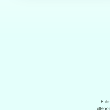
Ehhe
ellenő