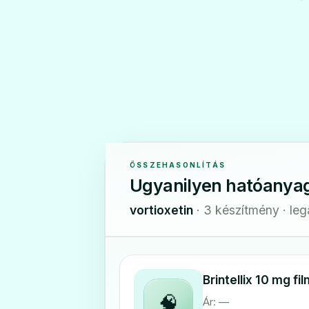
ÖSSZEHASONLÍTÁS
Ugyanilyen hatóanya
vortioxetin
· 3 készítmény · le
Brintellix 10 mg fi
🧠
Ár: —