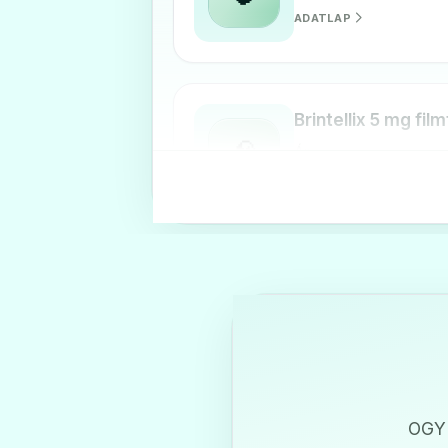
ADATLAP
Brintellix 5 mg fil
🧠
Ár: —
ADATLAP
OGYI