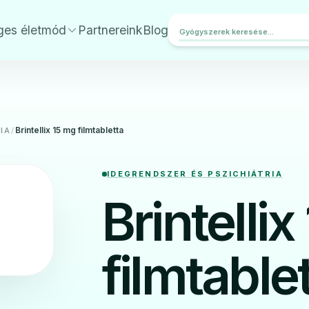
ges életmód
Partnereink
Blog
Brintellix 15 mg filmtabletta
IA
/
IDEGRENDSZER ÉS PSZICHIÁTRIA
Brintelli
filmtable