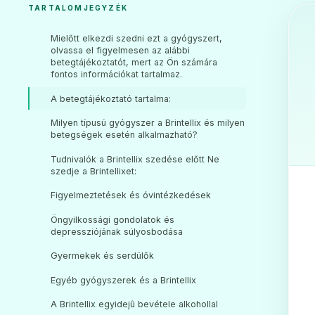
TARTALOMJEGYZÉK
Mielőtt elkezdi szedni ezt a gyógyszert,
olvassa el figyelmesen az alábbi
betegtájékoztatót, mert az Ön számára
fontos információkat tartalmaz.
A betegtájékoztató tartalma:
Milyen típusú gyógyszer a Brintellix és milyen
betegségek esetén alkalmazható?
Tudnivalók a Brintellix szedése előtt Ne
szedje a Brintellixet:
Figyelmeztetések és óvintézkedések
Öngyilkossági gondolatok és
depressziójának súlyosbodása
Gyermekek és serdülők
Egyéb gyógyszerek és a Brintellix
A Brintellix egyidejû bevétele alkohollal