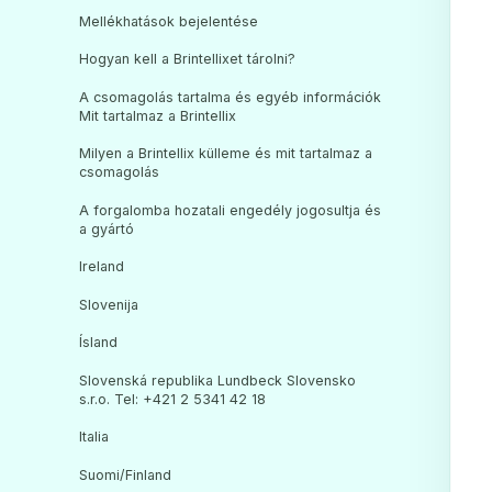
Mellékhatások bejelentése
Hogyan kell a Brintellixet tárolni?
A csomagolás tartalma és egyéb információk
Mit tartalmaz a Brintellix
Milyen a Brintellix külleme és mit tartalmaz a
csomagolás
A forgalomba hozatali engedély jogosultja és
a gyártó
Ireland
Slovenija
Ísland
Slovenská republika Lundbeck Slovensko
s.r.o. Tel: +421 2 5341 42 18
Italia
Suomi/Finland