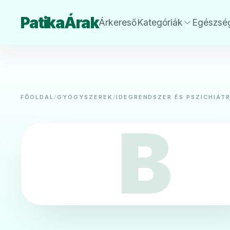
PatikaÁrak
Árkereső
Kategóriák
Egészsé
FŐOLDAL
/
GYÓGYSZEREK
/
IDEGRENDSZER ÉS PSZICHIÁTR
B