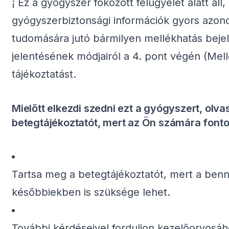
¡ Ez a gyógyszer fokozott felügyelet alatt áll,
gyógyszerbiztonsági információk gyors azonos
tudomására jutó bármilyen mellékhatás beje
jelentésének módjairól a 4. pont végén (Mell
tájékoztatást.
Mielőtt elkezdi szedni ezt a gyógyszert, olva
betegtájékoztatót, mert az Ön számára fonto
Tartsa meg a betegtájékoztatót, mert a benn
későbbiekben is szüksége lehet.
További kérdéseivel forduljon kezelőorvosá