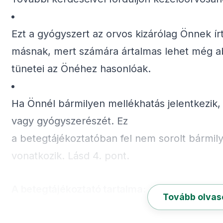
Ezt a gyógyszert az orvos kizárólag Önnek írt
másnak, mert számára ártalmas lehet még a
tünetei az Önéhez hasonlóak.
Ha Önnél bármilyen mellékhatás jelentkezik, 
vagy gyógyszerészét. Ez
a betegtájékoztatóban fel nem sorolt bármil
vonatkozik. Lásd 4. pont.
A betegtájékoztató tartalma:
Tovább olva
Milyen típusú gyógyszer a Brintellix és mil