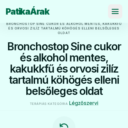
PatikaÁrak
Menü
BRONCHOSTOP SINE CUKOR ÉS ALKOHOL MENTES, KAKUKKFŰ
ÉS ORVOSI ZILÍZ TARTALMÚ KÖHÖGÉS ELLENI BELSŐLEGES
OLDAT
Bronchostop Sine cukor
és alkohol mentes,
kakukkfű és orvosi zilíz
tartalmú köhögés elleni
belsőleges oldat
Légzőszervi
TERÁPIÁS KATEGÓRIA