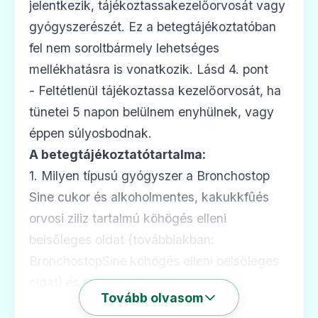
jelentkezik, tájékoztassakezelőorvosát vagy
gyógyszerészét. Ez a betegtájékoztatóban
fel nem soroltbármely lehetséges
mellékhatásra is vonatkozik. Lásd 4. pont
- Feltétlenül tájékoztassa kezelőorvosát, ha
tünetei 5 napon belülnem enyhülnek, vagy
éppen súlyosbodnak.
A betegtájékoztatótartalma:
1. Milyen típusú gyógyszer a Bronchostop
Sine cukor és alkoholmentes, kakukkfûés
orvosi ziliz tartalmú köhögés elleni
belsőleges oldat (továbbiakban:
BronchostopSine
köhögés elleni belsőleges
oldat) és milyen betegségek
Tovább olvasom
eseténalkalmazható?