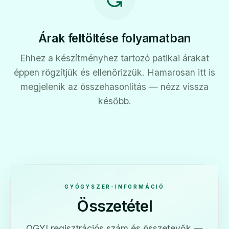
Árak feltöltése folyamatban
Ehhez a készítményhez tartozó patikai árakat
éppen rögzítjük és ellenőrizzük. Hamarosan itt is
megjelenik az összehasonlítás — nézz vissza
később.
GYÓGYSZER-INFORMÁCIÓ
Összetétel
OGYI regisztrációs szám és összetevők —