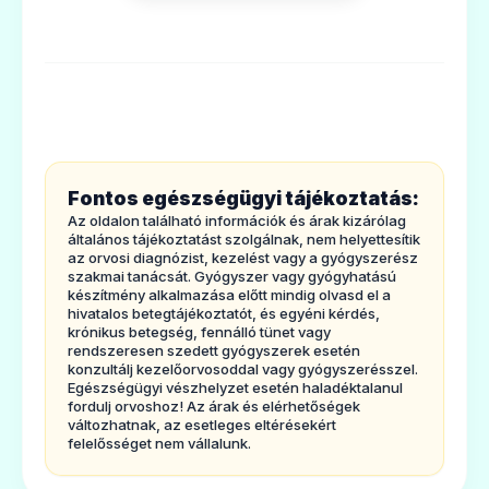
2. Tudnivalók a Bronchostop Sine köhögés
elleni belsőleges oldat szedéseelőtt
3. Hogyan kell szedni az Bronchostop
Sineköhögés elleni belsőleges oldatot?
4. Lehetséges mellékhatások
5. Hogyan kell a Bronchostop Sine köhögés
Fontos egészségügyi tájékoztatás:
elleni belsőlegesoldatot tárolni?
Az oldalon található információk és árak kizárólag
6. A csomagolás tartalma és egyéb
általános tájékoztatást szolgálnak, nem helyettesítik
az orvosi diagnózist, kezelést vagy a gyógyszerész
információk
szakmai tanácsát. Gyógyszer vagy gyógyhatású
készítmény alkalmazása előtt mindig olvasd el a
1.
Milyen típusú gyógyszer a
hivatalos betegtájékoztatót, és egyéni kérdés,
krónikus betegség, fennálló tünet vagy
BronchostopSine köhögés elleni
rendszeresen szedett gyógyszerek esetén
belsőleges oldat és milyen betegségek
konzultálj kezelőorvosoddal vagy gyógyszerésszel.
Egészségügyi vészhelyzet esetén haladéktalanul
esetén alkalmazható?
fordulj orvoshoz! Az árak és elérhetőségek
változhatnak, az esetleges eltérésekért
A termék hagyományos növényi gyógyszer,
felelősséget nem vállalunk.
kizárólaga régóta fennálló használaton