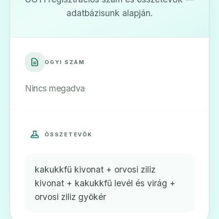
adatbázisunk alapján.
OGYI SZÁM
Nincs megadva
ÖSSZETEVŐK
kakukkfű kivonat + orvosi ziliz
kivonat + kakukkfű levél és virág +
orvosi ziliz gyökér