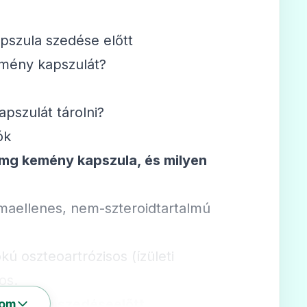
pszula szedése előtt
emény kapszulát?
pszulát tárolni?
ók
 mg kemény kapszula, és milyen
umaellenes, nem-szteroidtartalmú
kú oszteoartrózisos (ízületi
os.
kapszula szedéseelőtt
som