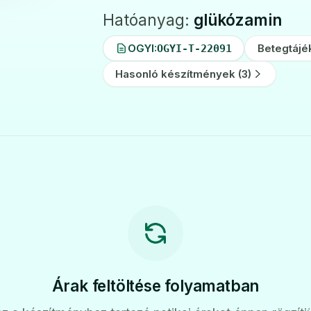
Hatóanyag:
glükózamin
OGYI:
Betegtájé
OGYI-T-22091
Hasonló készítmények (3)
Árak feltöltése folyamatban