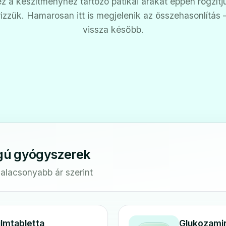
z a készítményhez tartozó patikai árakat éppen rögzítj
rizzük. Hamarosan itt is megjelenik az összehasonlítás
vissza később.
gú gyógyszerek
galacsonyabb ár szerint
ilmtabletta
Glukozami