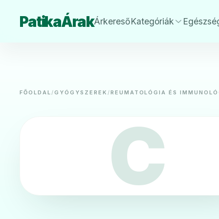
PatikaÁrak
Árkereső
Kategóriák
Egészsé
FŐOLDAL
/
GYÓGYSZEREK
/
REUMATOLÓGIA ÉS IMMUNOLÓ
C