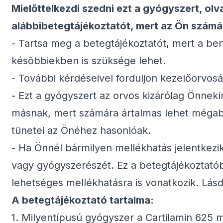
Mielőttelkezdi szedni ezt a gyógyszert, olv
alábbibetegtájékoztatót, mert az Ön számá
- Tartsa meg a betegtájékoztatót, mert a be
későbbiekben is szüksége lehet.
- További kérdéseivel forduljon kezelőorvo
- Ezt a gyógyszert az orvos kizárólag Önnekír
másnak, mert számára ártalmas lehet mégab
tünetei az Önéhez hasonlóak.
- Ha Önnél bármilyen mellékhatás jelentkezik
vagy gyógyszerészét. Ez a betegtájékoztató
lehetséges mellékhatásra is vonatkozik. Lásd
A betegtájékoztató tartalma:
1. Milyentípusú gyógyszer a Cartilamin 625