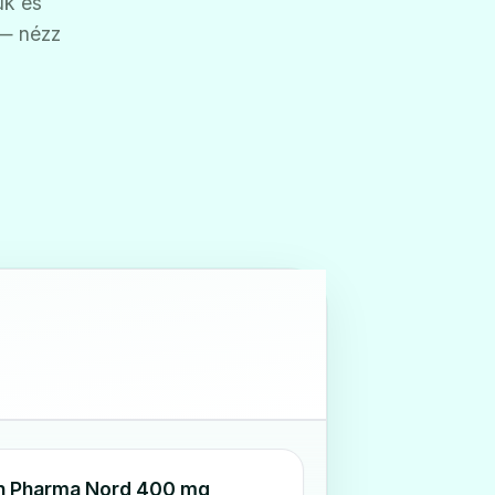
ük és
 — nézz
n Pharma Nord 400 mg