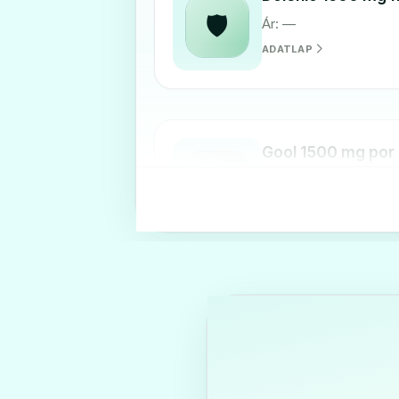
🛡️
Ár: —
ADATLAP
Gool 1500 mg por 
🛡️
Ár: —
ADATLAP