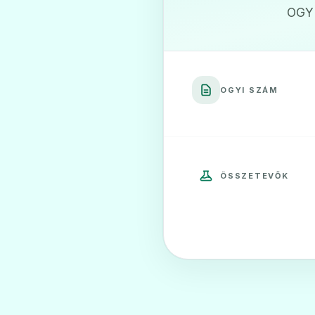
OGYI
OGYI SZÁM
ÖSSZETEVŐK