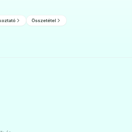
koztató
Összetétel