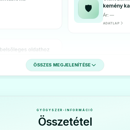
kemény ka
🛡️
Ár: —
ADATLAP
belsőleges oldathoz
ÖSSZES MEGJELENÍTÉSE
GYÓGYSZER-INFORMÁCIÓ
Összetétel