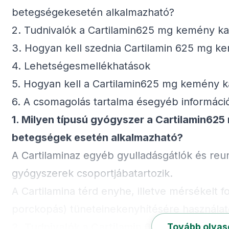
betegségekesetén alkalmazható?
2. Tudnivalók a Cartilamin625 mg kemény ka
3. Hogyan kell szednia Cartilamin 625 mg k
4. Lehetségesmellékhatások
5. Hogyan kell a Cartilamin625 mg kemény ka
6. A csomagolás tartalma ésegyéb informáci
1.
Milyen típusú gyógyszer a Cartilamin625
betegségek esetén alkalmazható?
A Cartilaminaz egyéb gyulladásgátlók és re
gyógyszerek csoportjábatartozik.
A Cartilamina térd enyhe, illetve mérsékelt fo
porckopás) tüneteinekenyhítésére használat
2.
Tudnivalók a Cartilamin 625 mg kemény 
Tovább olva