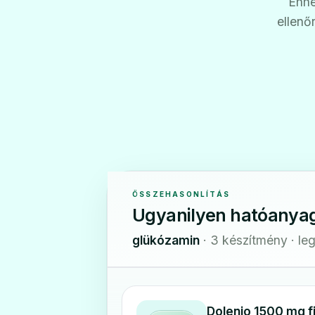
Ehhe
ellenő
ÖSSZEHASONLÍTÁS
Ugyanilyen hatóanya
glükózamin
· 3 készítmény · le
Dolenio 1500 mg f