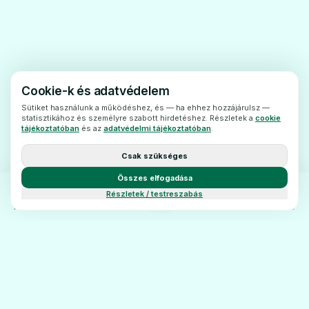
- ha valaha is volt vese-,súlyos gyomor-
vagy bélbetegsége.
- ha véralvadásgátlókezelésben részesül;
- ha cukorbeteg (aszuszpenzió szénhidrátot
tartalmaz).
Cookie-k és adatvédelem
Kérje kezelőorvosa tanácsát,
Sütiket használunk a működéshez, és — ha ehhez hozzájárulsz —
statisztikához és személyre szabott hirdetéshez. Részletek a
cookie
ill.haladéktalanul forduljon orvoshoz, ha a
tájékoztatóban
és az
adatvédelmi tájékoztatóban
.
Cedax Baby alkalmazásának ideje alatt
Csak szükséges
akövetkezők bármelyikét észleli:
Összes elfogadása
- allergiás reakció lépfel (tüsszögés,
Részletek / testreszabás
nehézlégzés, légúti sípolás, bőrkiütés);
FŐOLDAL
KATEGÓRIÁK
BLOG
KAPCSOLAT
- heves hányás vagyhasmenés jelentkezik.
Egyéb gyógyszerek és a Cedax
Baby
Feltétlenültájékoztassa kezelőorvosát vagy
gyógyszerészét a jelenleg vagy