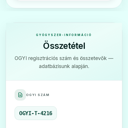
GYÓGYSZER-INFORMÁCIÓ
Összetétel
OGYI regisztrációs szám és összetevők —
adatbázisunk alapján.
OGYI SZÁM
OGYI-T-4216