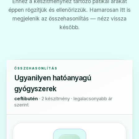
Ehhez a készítményhez tartozó patikai árakat
éppen rögzítjük és ellenőrizzük. Hamarosan itt is
megjelenik az összehasonlítás — nézz vissza
később.
ÖSSZEHASONLÍTÁS
Ugyanilyen hatóanyagú
gyógyszerek
ceftibutén
· 2 készítmény · legalacsonyabb ár
szerint