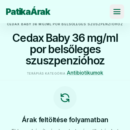
PatikaÁrak
Menü
CEDAX BABY 36 MG/ML POR BELSŐLEGES SZUSZPENZIÓHOZ
Cedax Baby 36 mg/ml
por belsőleges
szuszpenzióhoz
Antibiotikumok
TERÁPIÁS KATEGÓRIA
Árak feltöltése folyamatban