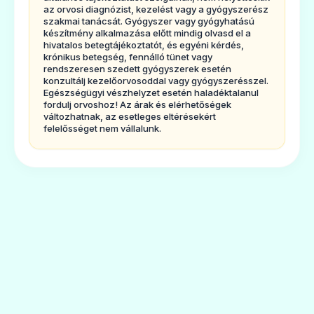
az orvosi diagnózist, kezelést vagy a gyógyszerész
mandulagyulladás, akut felnőttkori
szakmai tanácsát. Gyógyszer vagy gyógyhatású
készítmény alkalmazása előtt mindig olvasd el a
arcüreggyulladás.
hivatalos betegtájékoztatót, és egyéni kérdés,
krónikus betegség, fennálló tünet vagy
-
alsó légúti fertőzések
: felnőttkori
rendszeresen szedett gyógyszerek esetén
krónikushörghurut akut fellángolása,
konzultálj kezelőorvosoddal vagy gyógyszerésszel.
Egészségügyi vészhelyzet esetén haladéktalanul
közösségben szerzett tüdőgyulladás.
fordulj orvoshoz! Az árak és elérhetőségek
változhatnak, az esetleges eltérésekért
-
húgyúti fertőzések
egyes eseteifelnőtt- és
felelősséget nem vállalunk.
gyermekkorban.
-
egyéb
: felnőttkori és gyermekkoriskarlát,
gyermekkori középfülgyulladás.
Keresse fel kezelőorvosát, ha tüneteinéhány
napon belül nem enyhülnek, vagy éppen
súlyosbodnak.
2. Tudnivalók a Cedax Baby
szedése előtt
Ne szedje a Cedax
Baby‑t:
- ha allergiás a ceftibuténre vagy a