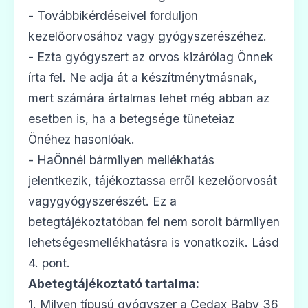
- Továbbikérdéseivel forduljon
kezelőorvosához vagy gyógyszerészéhez.
- Ezta gyógyszert az orvos kizárólag Önnek
írta fel. Ne adja át a készítménytmásnak,
mert számára ártalmas lehet még abban az
esetben is, ha a betegsége tüneteiaz
Önéhez hasonlóak.
- HaÖnnél bármilyen mellékhatás
jelentkezik, tájékoztassa erről kezelőorvosát
vagygyógyszerészét. Ez a
betegtájékoztatóban fel nem sorolt bármilyen
lehetségesmellékhatásra is vonatkozik. Lásd
4. pont.
Abetegtájékoztató tartalma:
1. Milyen típusú gyógyszer a Cedax Baby 36