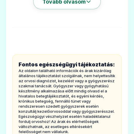
Tovább olvasom
1. Milyentípusú gyógyszer a Cefuroxim
Kabi és milyen betegségek esetén
alkalmazható?
A Cefuroxim Kabi egyantibiotikum, amelyet
felnőtteknél és gyermekeknél alkalmaznak.
Hatásáraelpusztulnak a fertőzéseket okozó
baktériumok. Az úgynevezett
Fontos egészségügyi tájékoztatás:
cefalosporinok
csoportjába tartozó
Az oldalon található információk és árak kizárólag
gyógyszer.
általános tájékoztatást szolgálnak, nem helyettesítik
az orvosi diagnózist, kezelést vagy a gyógyszerész
A Cefuroxim Kabi-t az alábbitesttájak
szakmai tanácsát. Gyógyszer vagy gyógyhatású
készítmény alkalmazása előtt mindig olvasd el a
fertőzéseinek kezelésére alkalmazzák:
hivatalos betegtájékoztatót, és egyéni kérdés,
krónikus betegség, fennálló tünet vagy
· a tüdő vagy a mellkas,
rendszeresen szedett gyógyszerek esetén
· a húgyutak,
konzultálj kezelőorvosoddal vagy gyógyszerésszel.
Egészségügyi vészhelyzet esetén haladéktalanul
· a bőr és a lágyrészek,
fordulj orvoshoz! Az árak és elérhetőségek
változhatnak, az esetleges eltérésekért
· a hasüreg.
felelősséget nem vállalunk.