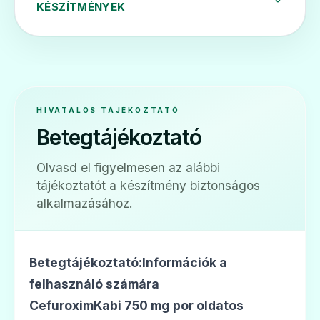
Ár: —
KÉSZÍTMÉNYEK
ADATLAP
HIVATALOS TÁJÉKOZTATÓ
💊
Betegtájékoztató
Furocef 500 mg filmtabletta
Olvasd el figyelmesen az alábbi
tájékoztatót a készítmény biztonságos
Ár: —
alkalmazásához.
ADATLAP
Betegtájékoztató:Információk a
felhasználó számára
CefuroximKabi 750 mg por oldatos