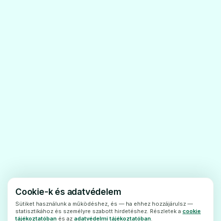
- ha bármikor volt már súlyos allergiás
(túlérzékenységi) reakciójabármilyen más
típusú béta-laktám antibiotikumra
(penicillinekre,monobaktámokra vagy
karbapenemekre).
→
Mielőtt
elkezdené kapni a Cefuroxim
Kabi-t,
mondja elkezelőorvosának
, ha úgy
gondolja, hogy ez érvényes Önre. Önnek
nem szabadCefuroxim Kabi-t kapnia.
Figyelmeztetésekés óvintézkedések
A Cefuroxim Kabi alkalmazása előtt
beszéljen kezelőorvosávalvagy a
gondozását végző egészségügyi
Cookie-k és adatvédelem
szakemberrel.
Sütiket használunk a működéshez, és — ha ehhez hozzájárulsz —
statisztikához és személyre szabott hirdetéshez. Részletek a
cookie
A Cefuroxim Kabi alkalmazásaalatt figyelnie
tájékoztatóban
és az
adatvédelmi tájékoztatóban
.