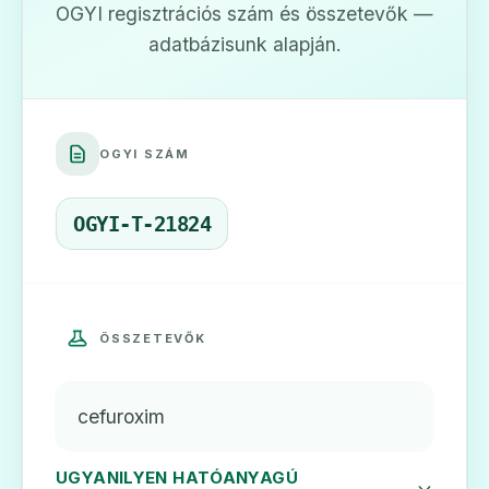
OGYI regisztrációs szám és összetevők —
adatbázisunk alapján.
💊
OGYI SZÁM
Ceroxim 500 mg tabletta
OGYI-T-21824
Ár: —
ADATLAP
ÖSSZETEVŐK
💊
cefuroxim
Furocef 250 mg filmtabletta
UGYANILYEN HATÓANYAGÚ