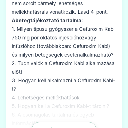
nem sorolt bármely lehetséges
mellékhatásrais vonatkozik. Lásd 4. pont.
Abetegtájékoztató tartalma:
1. Milyen típusú gyógyszer a Cefuroxim Kabi
750 mg por oldatos injekcióhozvagy
infúzióhoz (továbbiakban: Cefuroxim Kabi)
és milyen betegségek eseténalkalmazható?
2. Tudnivalók a Cefuroxim Kabi alkalmazása
előtt
3. Hogyan kell alkalmazni a Cefuroxim Kabi-
t?
4. Lehetséges mellékhatások
5. Hogyan kell a Cefuroxim Kabi-t tárolni?
6. A csomagolás tartalma és egyéb
információk