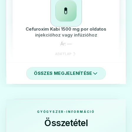
💊
Cefuroxim Kabi 1500 mg por oldatos
injekcióhoz vagy infúzióhoz
Ár: —
ADATLAP
ÖSSZES MEGJELENÍTÉSE
💊
Ceroxim 250 mg tabletta
GYÓGYSZER-INFORMÁCIÓ
Ár: —
Összetétel
ADATLAP