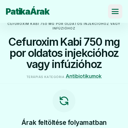
PatikaÁrak
Menü
CEFUROXIM KABI 750 MG POR OLDATOS INJEKCIÓHOZ VAGY
INFÚZIÓHOZ
Cefuroxim Kabi 750 mg
por oldatos injekcióhoz
vagy infúzióhoz
Antibiotikumok
TERÁPIÁS KATEGÓRIA
Árak feltöltése folyamatban