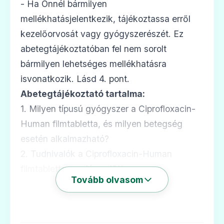
Ár: —
- Ha Önnél bármilyen
mellékhatásjelentkezik, tájékoztassa erről
ADATLAP
kezelőorvosát vagy gyógyszerészét. Ez
abetegtájékoztatóban fel nem sorolt
bármilyen lehetséges mellékhatásra
💊
isvonatkozik. Lásd 4. pont.
Abetegtájékoztató tartalma:
1. Milyen típusú gyógyszer a Ciprofloxacin-
Ciprinol 2 mg/ml oldatos infúzió
Human filmtabletta, és milyen betegség
Ár: —
esetén alkalmazható?
ADATLAP
2. Tudnivalók a Ciprofloxacin-Human
filmtabletta szedése előtt
Tovább olvasom
3. Hogyan kell szedni a Ciprofloxacin-
Human filmtablettát?
💊
4. Lehetséges mellékhatások