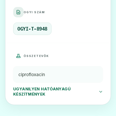
OGYI SZÁM
Cifran 250 mg filmtabletta
Ár: —
OGYI-T-8948
ADATLAP
ÖSSZETEVŐK
💊
ciprofloxacin
Cifran 500 mg filmtabletta
Ár: —
UGYANILYEN HATÓANYAGÚ
KÉSZÍTMÉNYEK
ADATLAP