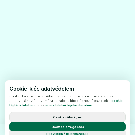
belégzésekor.
A Ciprofloxacin-Humanfilmtabletta olyan
💊
lázas betegek kezelésére alkalmazható,
akiknek alacsony afehérvérsejtszáma
(neutropénia) és a lázat valószínûsíthetően
Ciprobay 500 mg filmtabletta
baktériumfertőzésokozza.
Ár: —
Amennyibensúlyos, vagy többféle baktérium
ADATLAP
által előidézett fertőzésben szenved, akkor a
Ciprofloxacin-Humanfilmtabletta mellett
további antibiotikumokkal is kezelhetik.
Cookie-k és adatvédelem
Gyermekek és serdülők
Sütiket használunk a működéshez, és — ha ehhez hozzájárulsz —
💊
statisztikához és személyre szabott hirdetéshez. Részletek a
cookie
Gyermekekés serdülők esetében a
tájékoztatóban
és az
adatvédelmi tájékoztatóban
.
Ciprofloxacin-Human filmtabletta -
Csak szükséges
Ciprofloxacin 1a Pharma 250 mg
szakorvosi felügyeletmellett - a következő
filmtabletta
Összes elfogadása
bakteriális fertőzések kezelésére
Ár: —
Részletek / testreszabás