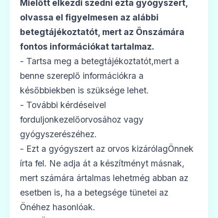
Mielőtt elkezdi szedni ezta gyógyszert,
olvassa el figyelmesen az alábbi
betegtájékoztatót, mert az Önszámára
fontos információkat tartalmaz.
💊
- Tartsa meg a betegtájékoztatót,mert a
benne szereplő információkra a
Ciplox 250 mg filmtabletta
későbbiekben is szüksége lehet.
Ár: —
- További kérdéseivel
ADATLAP
forduljonkezelőorvosához vagy
gyógyszerészéhez.
- Ezt a gyógyszert az orvos kizárólagÖnnek
írta fel. Ne adja át a készítményt másnak,
💊
mert számára ártalmas lehetmég abban az
esetben is, ha a betegsége tünetei az
Ciplox 500 mg filmtabletta
Önéhez hasonlóak.