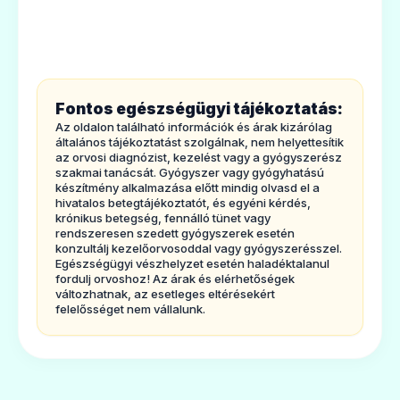
5. Hogyan kell a Ciprofloxacin-Human
Ciprinol 250 mg filmtabletta
filmtablettát tárolni ?
Ár: —
6. A csomagolás tartalma és egyéb
ADATLAP
információk
Fontos egészségügyi tájékoztatás:
1.
Milyen típusú gyógyszer a
Az oldalon található információk és árak kizárólag
Ciprofloxacin-Human filmtabletta, és
általános tájékoztatást szolgálnak, nem helyettesítik
az orvosi diagnózist, kezelést vagy a gyógyszerész
milyen betegség esetén alkalmazható?
szakmai tanácsát. Gyógyszer vagy gyógyhatású
készítmény alkalmazása előtt mindig olvasd el a
💊
ACiprofloxacin-Human filmtabletta
hivatalos betegtájékoztatót, és egyéni kérdés,
krónikus betegség, fennálló tünet vagy
hatóanyaga a ciprofloxacin. A ciprofloxacin a
rendszeresen szedett gyógyszerek esetén
fluorokinolonoknak nevezett csoportba
konzultálj kezelőorvosoddal vagy gyógyszerésszel.
Ciprinol 500 mg filmtabletta
Egészségügyi vészhelyzet esetén haladéktalanul
tartozóantibiotikum. A ciprofloxacin a
Ár: —
fordulj orvoshoz! Az árak és elérhetőségek
változhatnak, az esetleges eltérésekért
fertőzéseket okozó baktériumok
felelősséget nem vállalunk.
ADATLAP
elpusztításávalfejti ki hatását. Kizárólag
bizonyos baktériumtörzsekre hatásos.
Felnőttek