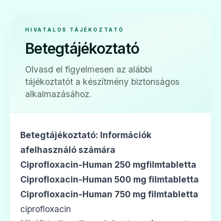
💊
HIVATALOS TÁJÉKOZTATÓ
Betegtájékoztató
Cifran 750 mg filmtabletta
Olvasd el figyelmesen az alábbi
Ár: —
tájékoztatót a készítmény biztonságos
ADATLAP
alkalmazásához.
Betegtájékoztató: Információk
👁️
afelhasználó számára
Ciprofloxacin-Human 250 mgfilmtabletta
Ciprofloxacin-Human 500 mg filmtabletta
Ciloxan 3 mg/ml oldatos szem
Ciprofloxacin-Human 750 mg filmtabletta
Ár: —
ciprofloxacin
ADATLAP