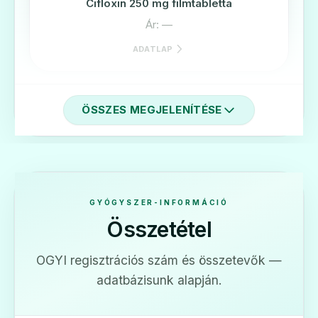
Cifloxin 250 mg filmtabletta
Ár: —
ADATLAP
ÖSSZES MEGJELENÍTÉSE
💊
Cifloxin 500 mg filmtabletta
Ár: —
GYÓGYSZER-INFORMÁCIÓ
Összetétel
ADATLAP
OGYI regisztrációs szám és összetevők —
adatbázisunk alapján.
💊