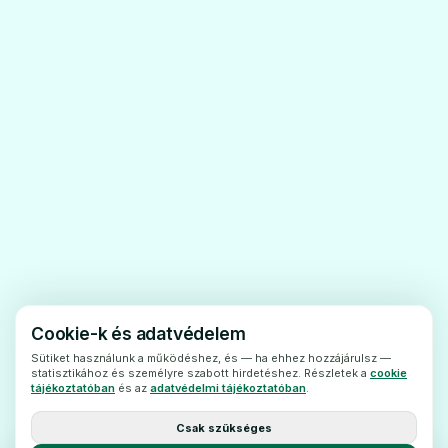
bőrbetegségeksúlyos esetei (atópiás
dermatitisz vagy ekcéma és pikkelysömör),
súlyos reumásízületi gyulladás (reumatoid
artritisz), valamint a nefrózis
szindrómánaknevezett vesebetegség.
2. Tudnivalók a
Ciqorin szedése előtt
Ha a Ciqorint transzplantációután szedi,
akkor azt kizárólag egy, a
transzplantációban és/vagy az
autoimmunbetegségekben jártas orvos
írhatja fel.
Cookie-k és adatvédelem
A betegtájékoztatóban találhatótanácsok
Sütiket használunk a működéshez, és — ha ehhez hozzájárulsz —
statisztikához és személyre szabott hirdetéshez. Részletek a
cookie
különbözőek lehetnek, attól függően, hogy a
tájékoztatóban
és az
adatvédelmi tájékoztatóban
.
gyógyszert egytranszplantációt követően
Csak szükséges
vagy egy autoimmun betegség kezelésére