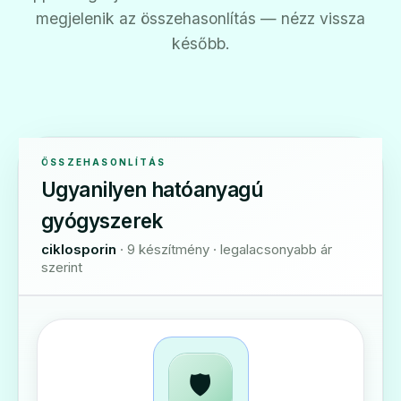
megjelenik az összehasonlítás — nézz vissza
később.
ÖSSZEHASONLÍTÁS
Ugyanilyen hatóanyagú
gyógyszerek
ciklosporin
· 9 készítmény · legalacsonyabb ár
szerint
🛡️