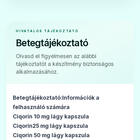
HIVATALOS TÁJÉKOZTATÓ
🛡️
Betegtájékoztató
Sandimmun Neoral 10 mg lágy kapszula
Olvasd el figyelmesen az alábbi
tájékoztatót a készítmény biztonságos
Ár: —
alkalmazásához.
ADATLAP
Betegtájékoztató:Információk a
felhasználó számára
🛡️
Ciqorin 10 mg lágy kapszula
Ciqorin25 mg lágy kapszula
Sandimmun Neoral 100 mg lágy kapszula
Ciqorin 50 mg lágy kapszula