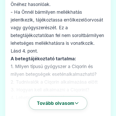
Önéhez hasonlóak.
- Ha Önnél bármilyen mellékhatás
Sandimmun Neoral 25 mg lágy kapszula
jelentkezik, tájékoztassa errőlkezelőorvosát
Ár: —
vagy gyógyszerészét. Ez a
ADATLAP
betegtájékoztatóban fel nem soroltbármilyen
lehetséges mellékhatásra is vonatkozik.
Lásd 4. pont.
A betegtájékoztató tartalma:
🛡️
1. Milyen típusú gyógyszer a Ciqorin és
milyen betegségek eseténalkalmazható?
Sandimmun Neoral 50 mg lágy kapszula
2. Tudnivalók a Ciqorin alkalmazása előtt
Ár: —
3. Hogyan kell alkalmazni a Ciqorint?
ADATLAP
4. Lehetséges mellékhatások
Tovább olvasom
5. Hogyan kell a Ciqorint tárolni?
6. A csomagolás tartalma és egyéb