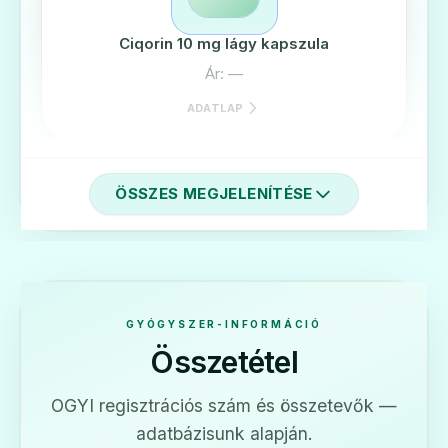
Ciqorin 10 mg lágy kapszula
Ár: —
ADATLAP
ÖSSZES MEGJELENÍTÉSE
🛡️
Ciqorin 25 mg lágy kapszula
Ár: —
GYÓGYSZER-INFORMÁCIÓ
Összetétel
ADATLAP
OGYI regisztrációs szám és összetevők —
adatbázisunk alapján.