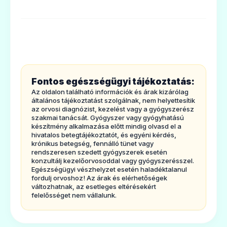
információk
1. Milyen típusúgyógyszer a Ciqorin és
milyen betegségek esetén alkalmazható?
Milyen típusú gyógyszer aCiqorin?
A gyógyszere neveCiqorin. Hatóanyagként
Fontos egészségügyi tájékoztatás:
ciklosporint tartalmaz. Az
Az oldalon található információk és árak kizárólag
immunszuppresszív szerekneknevezett
általános tájékoztatást szolgálnak, nem helyettesítik
az orvosi diagnózist, kezelést vagy a gyógyszerész
gyógyszerek csoportjába tartozik. Ezt a
szakmai tanácsát. Gyógyszer vagy gyógyhatású
készítmény alkalmazása előtt mindig olvasd el a
gyógyszert a szervezetimmunreakcióinak a
hivatalos betegtájékoztatót, és egyéni kérdés,
krónikus betegség, fennálló tünet vagy
csökkentésére alkalmazzák.
rendszeresen szedett gyógyszerek esetén
Milyen betegségekesetén alkalmazható
konzultálj kezelőorvosoddal vagy gyógyszerésszel.
Egészségügyi vészhelyzet esetén haladéktalanul
a
Ciqorin,és hogyan hat a Ciqorin?
fordulj orvoshoz! Az árak és elérhetőségek
változhatnak, az esetleges eltérésekért
·
Ha szervátültetésen,csontvelő- és
felelősséget nem vállalunk.
őssejt-átültetésen esett át,
a Ciqorin
szerepe az, hogy szabályozza a