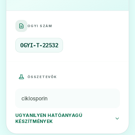
🛡️
OGYI SZÁM
Ciqorin 50 mg lágy kapszula
Ár: —
OGYI-T-22532
ADATLAP
ÖSSZETEVŐK
🛡️
ciklosporin
Sandimmun 50 mg/ml koncentrátum
oldatos infúzióhoz
UGYANILYEN HATÓANYAGÚ
Ár: —
KÉSZÍTMÉNYEK
ADATLAP