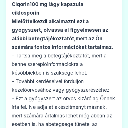
Ár: —
Ciqorin100 mg lágy kapszula
ciklosporin
ADATLAP
Mielőttelkezdi alkalmazni ezt a
gyógyszert, olvassa el figyelmesen az
alábbi betegtájékoztatót,mert az Ön
🛡️
számára fontos információkat tartalmaz.
- Tartsa meg a betegtájékoztatót, mert a
benne szereplőinformációkra a
Sandimmun Neoral 100 mg/ml belsőleges
oldat
későbbiekben is szüksége lehet.
Ár: —
- További kérdéseivel forduljon
kezelőorvosához vagy gyógyszerészéhez.
ADATLAP
- Ezt a gyógyszert az orvos kizárólag Önnek
írta fel. Ne adja át akészítményt másnak,
mert számára ártalmas lehet még abban az
🛡️
esetben is, ha abetegsége tünetei az