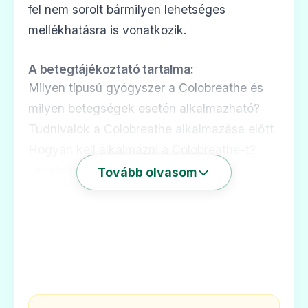
fel nem sorolt bármilyen lehetséges
mellékhatásra is vonatkozik.
A betegtájékoztató tartalma:
Milyen típusú gyógyszer a Colobreathe és
milyen betegségek esetén alkalmazható?
Tudnivalók a Colobreathe alkalmazása előtt
Hogyan kell alkalmazni a Colobreathe-t?
Lehetséges mellékhatások
Tovább olvasom
Hogyan kell a Colobreathe-t tárolni?
A csomagolás tartalma és egyéb
információk
Milyen típusú gyógyszer a Colobreathe és
milyen betegségek esetén alkalmazható?
A Colobreathe kolisztimetát-nátriumot