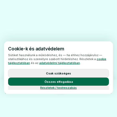
rosszul reagált korábban a belélegzett
száraz por gyógyszerekre, kivéve, ha ezt
már megbeszélte orvosával.
a miaszténia gravisz nevû izombetegségben
Cookie-k és adatvédelem
vagy a porfíria nevû örökletes betegségben
Sütiket használunk a működéshez, és — ha ehhez hozzájárulsz —
statisztikához és személyre szabott hirdetéshez. Részletek a
cookie
szenved;
tájékoztatóban
és az
adatvédelmi tájékoztatóban
.
Csak szükséges
vér a köpetében (az az anyag, amit
Összes elfogadása
felköhög)
Részletek / testreszabás
Amikor Ön vagy gyermeke elkezdi a
FŐOLDAL
KATEGÓRIÁK
BLOG
KAPCSOLAT
Colobreathe alkalmazását, köhögés,
légszomj, mellkasi szorító érzés vagy sípoló
légzés alakulhat ki. Ha folytatja az inhalátor