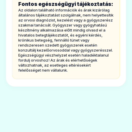
Fontos egészségügyi tájékoztatás:
tartalmaz, ami egy polimixinnek nevezett
Az oldalon található információk és árak kizárólag
általános tájékoztatást szolgálnak, nem helyettesítik
antibiotikum típus. A Colobreathe-t a
az orvosi diagnózist, kezelést vagy a gyógyszerész
Pseudomonas aeruginosa
szakmai tanácsát. Gyógyszer vagy gyógyhatású
baktérium által
készítmény alkalmazása előtt mindig olvasd el a
okozott tartósan fennálló tüdőfertőzések
hivatalos betegtájékoztatót, és egyéni kérdés,
krónikus betegség, fennálló tünet vagy
ellenőrzésére alkalmazzák cisztás
rendszeresen szedett gyógyszerek esetén
konzultálj kezelőorvosoddal vagy gyógyszerésszel.
fibrózisban szenvedő felnőtt betegeknél és 6
Egészségügyi vészhelyzet esetén haladéktalanul
fordulj orvoshoz! Az árak és elérhetőségek
éves vagy annál
változhatnak, az esetleges eltérésekért
idősebb gyermekeknél. A
Pseudomonas
felelősséget nem vállalunk.
aeruginosa
egy nagyon gyakori baktérium,
ami majdnem minden cisztás fibrózisban
szenvedő beteget megfertőz élete folyamán
valamikor. Néhány ember nagyon fiatalon
megkapja ezt a fertőzést, míg mások sokkal
később. Ha ez a fertőzés nincs megfelelő
ellenőrzés alatt tartva, tüdőkárosodást