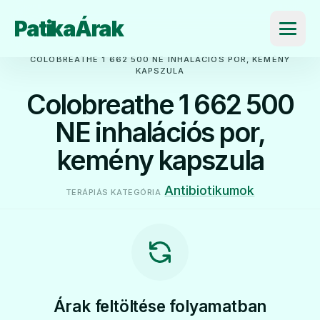
PatikaÁrak
Menü
COLOBREATHE 1 662 500 NE INHALÁCIÓS POR, KEMÉNY
KAPSZULA
Colobreathe 1 662 500
NE inhalációs por,
kemény kapszula
Antibiotikumok
TERÁPIÁS KATEGÓRIA
Árak feltöltése folyamatban