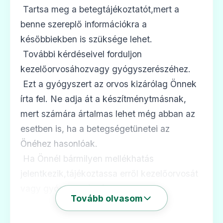
 Tartsa meg a betegtájékoztatót,mert a
benne szereplő információkra a
későbbiekben is szüksége lehet.
 További kérdéseivel forduljon
kezelőorvosáhozvagy gyógyszerészéhez.
 Ezt a gyógyszert az orvos kizárólag Önnek
írta fel. Ne adja át a készítménytmásnak,
mert számára ártalmas lehet még abban az
esetben is, ha a betegségetünetei az
Önéhez hasonlóak.
 Ha Önnél bármilyen mellékhatás
jelentkezik,tájékoztassa erről kezelőorvosát
vagy gyógyszerészét. Ez a
Tovább olvasom
betegtájékoztatóbanfel nem sorolt bármilyen
lehetséges mellékhatásra is vonatkozik.