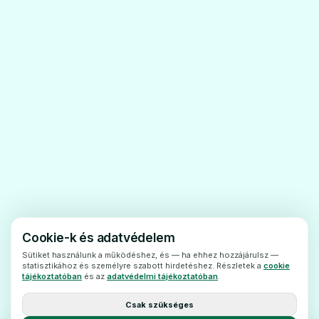
hiperaktívnak érzimagát. A Convulex retard
filmtabletta abban az esetben használható,
amikor alítium nem alkalmazható.
A készítmény a hatóanyagotlassan bocsátja
ki a szervezetbe, és a hatás több órán
keresztül fennmarad.
2. Tudnivalók a Convulex retard
filmtabletta szedése előtt
Nealkalmazza a Convulex retard
filmtablettát
 ha allergiás a hatóanyagra vagy
Cookie-k és adatvédelem
agyógyszer (6. pontban felsorolt) egyéb
Sütiket használunk a működéshez, és — ha ehhez hozzájárulsz —
statisztikához és személyre szabott hirdetéshez. Részletek a
cookie
összetevőjére.
tájékoztatóban
és az
adatvédelmi tájékoztatóban
.
- ha Önnek heveny vagy
Csak szükséges
krónikusmájgyulladása van.