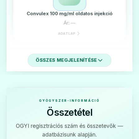
Convulex 100 mg/ml oldatos injekció
Ár: —
ADATLAP
ÖSSZES MEGJELENÍTÉSE
🧠
Convulex 300 mg retard filmtabletta
Ár: —
GYÓGYSZER-INFORMÁCIÓ
Összetétel
ADATLAP
OGYI regisztrációs szám és összetevők —
adatbázisunk alapján.