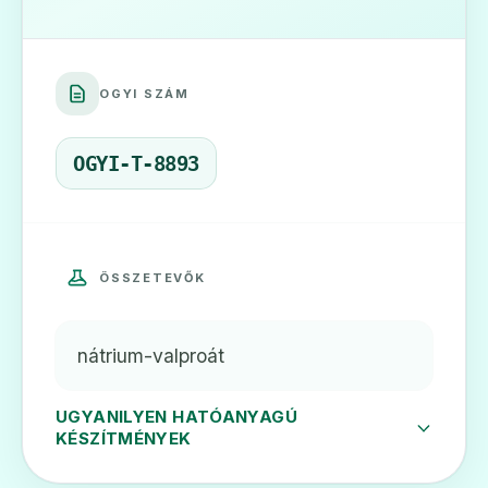
🧠
OGYI SZÁM
Convulex 50 mg/ml szirup gyermekeknek
Ár: —
OGYI-T-8893
ADATLAP
ÖSSZETEVŐK
🧠
nátrium-valproát
Orfiril 300 mg retard tabletta
Ár: —
UGYANILYEN HATÓANYAGÚ
KÉSZÍTMÉNYEK
ADATLAP