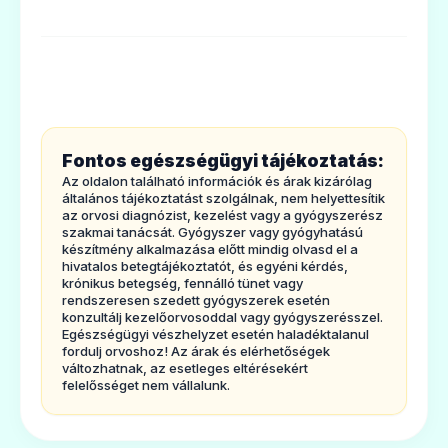
Lásd 4. pont.
Abetegtájékoztató tartalma:
1. Milyen típusú gyógyszer a Convulexretard
filmtabletta és milyen betegségek esetén
alkalmazható?
Fontos egészségügyi tájékoztatás:
2. Tudnivalók a Convulex retardfilmtabletta
Az oldalon található információk és árak kizárólag
alkalmazása előtt
általános tájékoztatást szolgálnak, nem helyettesítik
az orvosi diagnózist, kezelést vagy a gyógyszerész
3. Hogyankell szedni a Convulex retard
szakmai tanácsát. Gyógyszer vagy gyógyhatású
készítmény alkalmazása előtt mindig olvasd el a
filmtablettát?
hivatalos betegtájékoztatót, és egyéni kérdés,
krónikus betegség, fennálló tünet vagy
4. Lehetségesmellékhatások
rendszeresen szedett gyógyszerek esetén
konzultálj kezelőorvosoddal vagy gyógyszerésszel.
5. Hogyankell a Convulex retard filmtablettát
Egészségügyi vészhelyzet esetén haladéktalanul
tárolni?
fordulj orvoshoz! Az árak és elérhetőségek
változhatnak, az esetleges eltérésekért
6. A csomagolás tartalma és egyéb
felelősséget nem vállalunk.
információk
1. Milyen típusú gyógyszer a Convulex