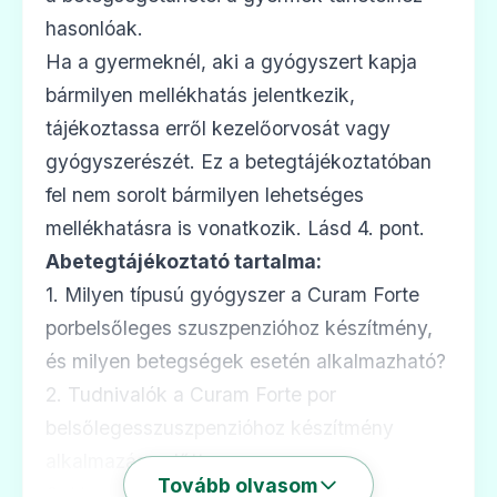
hasonlóak.
Ha a gyermeknél, aki a gyógyszert kapja
💊
bármilyen mellékhatás jelentkezik,
tájékoztassa erről kezelőorvosát vagy
Amoxicillin/Klavulánsav Aurobindo 875
gyógyszerészét. Ez a betegtájékoztatóban
mg/125 mg filmtabletta
fel nem sorolt bármilyen lehetséges
Ár: —
mellékhatásra is vonatkozik. Lásd 4. pont.
ADATLAP
Abetegtájékoztató tartalma:
1. Milyen típusú gyógyszer a Curam Forte
porbelsőleges szuszpenzióhoz készítmény,
és milyen betegségek esetén alkalmazható?
💊
2. Tudnivalók a Curam Forte por
belsőlegesszuszpenzióhoz készítmény
Amoxicillin/Klavulánsav Kabi 1000 mg/200
alkalmazása előtt
mg por oldatos injekcióhoz vagy
Tovább olvasom
3. Hogyan kell alkalmazni a Curam Forte
infúzióhoz