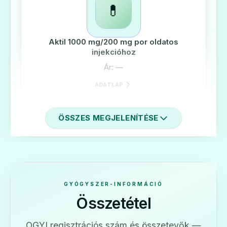
💊
Aktil 1000 mg/200 mg por oldatos
injekcióhoz
Ár: —
ADATLAP
ÖSSZES MEGJELENÍTÉSE
💊
Aktil 250 mg/125 mg filmtabletta
GYÓGYSZER-INFORMÁCIÓ
Ár: —
Összetétel
ADATLAP
OGYI regisztrációs szám és összetevők —