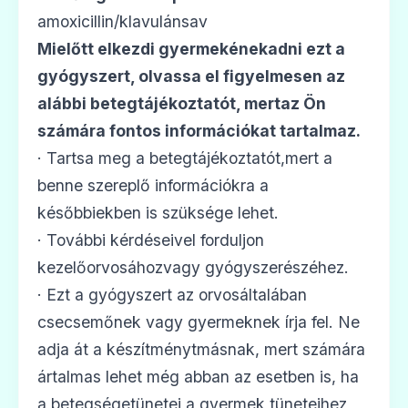
amoxicillin/klavulánsav
Mielőtt elkezdi gyermekénekadni ezt a
Aktil duo 875 mg/125 mg filmtabletta
gyógyszert, olvassa el figyelmesen az
Ár: —
alábbi betegtájékoztatót, mertaz Ön
ADATLAP
számára fontos információkat tartalmaz.
· Tartsa meg a betegtájékoztatót,mert a
benne szereplő információkra a
későbbiekben is szüksége lehet.
💊
· További kérdéseivel forduljon
kezelőorvosáhozvagy gyógyszerészéhez.
Amoxicillin/Klavulánsav Aurobindo 500
· Ezt a gyógyszert az orvosáltalában
mg/125 mg filmtabletta
csecsemőnek vagy gyermeknek írja fel. Ne
Ár: —
adja át a készítménytmásnak, mert számára
ADATLAP
ártalmas lehet még abban az esetben is, ha
a betegségetünetei a gyermek tüneteihez