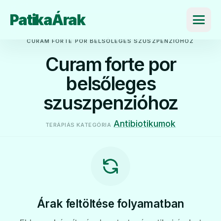
PatikaÁrak
Menü
CURAM FORTE POR BELSŐLEGES SZUSZPENZIÓHOZ
Curam forte por
belsőleges
szuszpenzióhoz
Antibiotikumok
TERÁPIÁS KATEGÓRIA
Árak feltöltése folyamatban