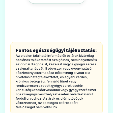
porbelsőleges szuszpenzióhoz készítményt?
Ár: —
4. Lehetséges mellékhatások
ADATLAP
5. Hogyan kell a Curam Forte por
belsőlegesszuszpenzióhoz készítményt
tárolni?
6. A csomagolás tartalma és egyéb
💊
Fontos egészségügyi tájékoztatás:
információk
Az oldalon található információk és árak kizárólag
1. Milyen típusúgyógyszer a Curam Forte
általános tájékoztatást szolgálnak, nem helyettesítik
Augmentin 1000 mg/200 mg por oldatos
az orvosi diagnózist, kezelést vagy a gyógyszerész
por belsőleges szuszpenzióhoz
injekcióhoz vagy infúzióhoz
szakmai tanácsát. Gyógyszer vagy gyógyhatású
készítmény alkalmazása előtt mindig olvasd el a
készítmény, és milyenbetegségek esetén
Ár: —
hivatalos betegtájékoztatót, és egyéni kérdés,
krónikus betegség, fennálló tünet vagy
alkalmazható?
ADATLAP
rendszeresen szedett gyógyszerek esetén
A Curam Forte por belsőleges
konzultálj kezelőorvosoddal vagy gyógyszerésszel.
Egészségügyi vészhelyzet esetén haladéktalanul
szuszpenzióhoz készítményegy antibiotikum,
fordulj orvoshoz! Az árak és elérhetőségek
változhatnak, az esetleges eltérésekért
amely elpusztítja a fertőzéseket okozó
felelősséget nem vállalunk.
baktériumokat. Kéthatóanyagot tartalmaz,