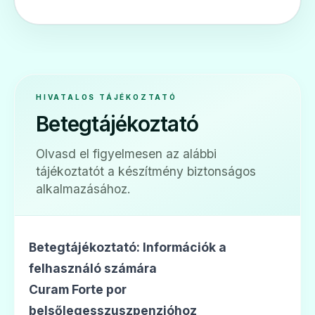
Ár: —
ADATLAP
HIVATALOS TÁJÉKOZTATÓ
💊
Betegtájékoztató
Olvasd el figyelmesen az alábbi
Aktil duo 400 mg/57 mg/5 ml por
tájékoztatót a készítmény biztonságos
belsőleges szuszpenzióhoz
alkalmazásához.
Ár: —
ADATLAP
Betegtájékoztató: Információk a
felhasználó számára
Curam Forte por
💊
belsőlegesszuszpenzióhoz