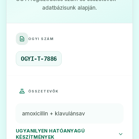
adatbázisunk alapján.
💊
OGYI SZÁM
Aktil 500 mg/100 mg por oldatos
injekcióhoz
OGYI-T-7886
Ár: —
ADATLAP
ÖSSZETEVŐK
💊
amoxicillin + klavulánsav
UGYANILYEN HATÓANYAGÚ
Aktil 500 mg/125 mg filmtabletta
KÉSZÍTMÉNYEK