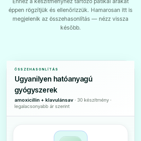
Ehhez a készítményhez tartozó patikai árakat
éppen rögzítjük és ellenőrizzük. Hamarosan itt is
megjelenik az összehasonlítás — nézz vissza
később.
ÖSSZEHASONLÍTÁS
Ugyanilyen hatóanyagú
gyógyszerek
amoxicillin + klavulánsav
· 30 készítmény ·
legalacsonyabb ár szerint