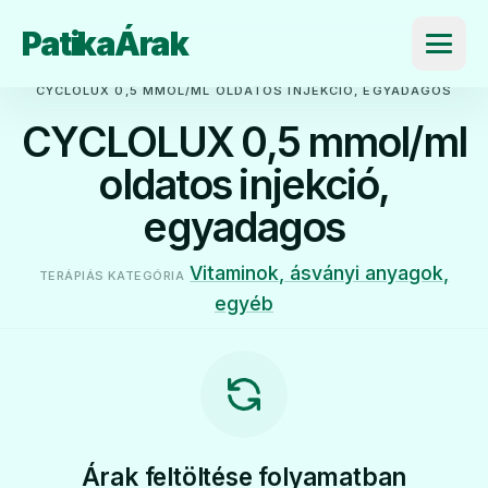
PatikaÁrak
Menü
CYCLOLUX 0,5 MMOL/ML OLDATOS INJEKCIÓ, EGYADAGOS
CYCLOLUX 0,5 mmol/ml
oldatos injekció,
egyadagos
Vitaminok, ásványi anyagok,
TERÁPIÁS KATEGÓRIA
egyéb
Árak feltöltése folyamatban