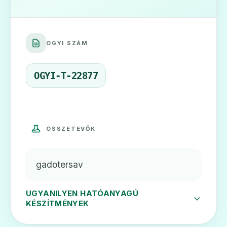
OGYI SZÁM
OGYI-T-22877
ÖSSZETEVŐK
gadotersav
UGYANILYEN HATÓANYAGÚ
KÉSZÍTMÉNYEK