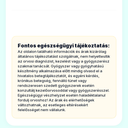
tartozik.
A Cyclolux-ot az MRI vizsgálatoksorán
készített felvételek kontrasztjának
felerősítésére használják. Ez
akontrasztnövelés a következő eljárások
Fontos egészségügyi tájékoztatás:
során javítja a képi megjelenítést
Az oldalon található információk és árak kizárólag
ésábrázolást:
általános tájékoztatást szolgálnak, nem helyettesítik
az orvosi diagnózist, kezelést vagy a gyógyszerész
· a központiidegrendszer beleértve az agy,
szakmai tanácsát. Gyógyszer vagy gyógyhatású
készítmény alkalmazása előtt mindig olvasd el a
gerincoszlop és a szomszédos szövetek
hivatalos betegtájékoztatót, és egyéni kérdés,
krónikus betegség, fennálló tünet vagy
lézióinak(károsodásainak) MRI vizsgálata;
rendszeresen szedett gyógyszerek esetén
· Teljes test MRI,beleértve a máj, vesék,
konzultálj kezelőorvosoddal vagy gyógyszerésszel.
Egészségügyi vészhelyzet esetén haladéktalanul
hasnyálmirigy, medence, tüdő, szív, mellkas
fordulj orvoshoz! Az árak és elérhetőségek
változhatnak, az esetleges eltérésekért
és avázrendszer lézióinak MRI vizsgálata.
felelősséget nem vállalunk.
· MRIangiográfia, beleértve az artériák
lézióit, szûkülését (stenosist) kivéve