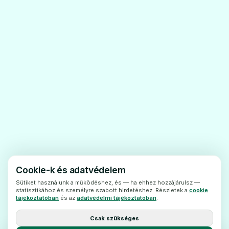
képalkotáshozhasznált egyéb
kontrasztanyagokra).
Figyelmeztetések és óvintézkedések
A Cyclolux alkalmazásaelőtt beszéljen
kezelőorvosával vagy a radiológussal
· ha már fordultelő allergiás reakció
kontrasztanyaggal szemben vizsgálat
közben
· ha Ön asztmás
· allergiáskórelőzmény esetén (például
allergia a tenger gyümölcseire,
Cookie-k és adatvédelem
csalánkiütés,szénanátha)
Sütiket használunk a működéshez, és — ha ehhez hozzájárulsz —
statisztikához és személyre szabott hirdetéshez. Részletek a
cookie
· ha béta-blokkolóvalkezelik (szív- és
tájékoztatóban
és az
adatvédelmi tájékoztatóban
.
vérnyomás problémákra adott gyógyszer,
Csak szükséges
mint pl. metoprolol)