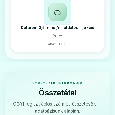
🍊
Dotarem 0,5 mmol/ml oldatos injekció
Ár: —
ADATLAP
GYÓGYSZER-INFORMÁCIÓ
Összetétel
OGYI regisztrációs szám és összetevők —
adatbázisunk alapján.