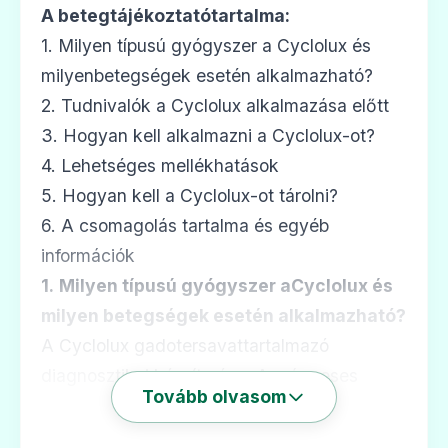
A betegtájékoztatótartalma:
1. Milyen típusú gyógyszer a Cyclolux és
milyenbetegségek esetén alkalmazható?
2. Tudnivalók a Cyclolux alkalmazása előtt
3. Hogyan kell alkalmazni a Cyclolux-ot?
4. Lehetséges mellékhatások
5. Hogyan kell a Cyclolux-ot tárolni?
6. A csomagolás tartalma és egyéb
információk
1.
Milyen típusú gyógyszer aCyclolux és
milyen betegségek esetén alkalmazható?
A Cyclolux gadotersavattartalmazó
diagnosztikai készítmény. A mágneses
Tovább olvasom
magrezonanciás képalkotáshoz(MRI)
használt kontrasztanyagok csoportjába