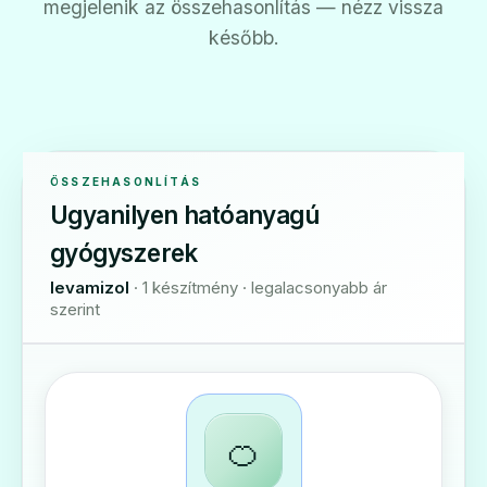
megjelenik az összehasonlítás — nézz vissza
később.
ÖSSZEHASONLÍTÁS
Ugyanilyen hatóanyagú
gyógyszerek
levamizol
· 1 készítmény · legalacsonyabb ár
szerint
🍊