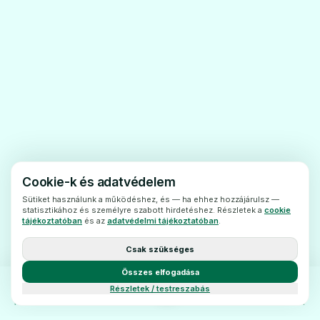
A Decaris 150 mg tablettabevétele előtt és
után 24 órán át szeszes ital fogyasztása
nem ajánlott!
Gyermekekés serdülők
A Decaris 150 mg tablettagyermekek
kezelésére nem alkalmazható! A gyermekek
és serdülők kezelésére aDecaris 50 mg
tabletta kapható.
Egyébgyógyszerek és a Decaris 150 mg
Cookie-k és adatvédelem
tabletta
Sütiket használunk a működéshez, és — ha ehhez hozzájárulsz —
statisztikához és személyre szabott hirdetéshez. Részletek a
cookie
Feltétlenül tájékoztassakezelőorvosát vagy
tájékoztatóban
és az
adatvédelmi tájékoztatóban
.
gyógyszerészét a jelenleg vagy nemrégiben
Csak szükséges
szedett, valaminta szedni tervezett egyéb
Összes elfogadása
gyógyszereiről.
Részletek / testreszabás
Más gyógyszerkészítmények, mint példáula
FŐOLDAL
KATEGÓRIÁK
BLOG
KAPCSOLAT