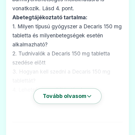
vonatkozik. Lásd 4. pont.
Abetegtájékoztató tartalma:
1. Milyen típusú gyógyszer a Decaris 150 mg
tabletta és milyenbetegségek esetén
alkalmazható?
2. Tudnivalók a Decaris 150 mg tabletta
szedése előtt
3. Hogyan kell szedni a Decaris 150 mg
tablettát?
4. Lehetséges mellékhatások
Tovább olvasom
5. Hogyan kell a Decaris 150 mg tablettát
tárolni?
6. A csomagolás tartalma és egyéb
információk
1. Milyentípusú gyógyszer a Decaris 150