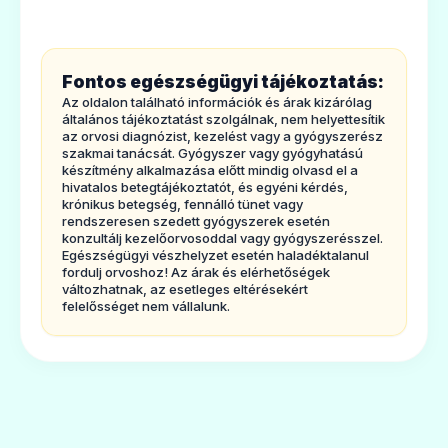
mg tabletta és milyen betegségek
eseténalkalmazható?
Fontos egészségügyi tájékoztatás:
A Decaris 150 mg tablettabélférgeket
Az oldalon található információk és árak kizárólag
(orsóféreg, horogféreg, bányaféreg) kihajtó
általános tájékoztatást szolgálnak, nem helyettesítik
az orvosi diagnózist, kezelést vagy a gyógyszerész
gyógyszer felnőttekrészére.
szakmai tanácsát. Gyógyszer vagy gyógyhatású
készítmény alkalmazása előtt mindig olvasd el a
Akezelésnek alávetett férgek általában a
hivatalos betegtájékoztatót, és egyéni kérdés,
krónikus betegség, fennálló tünet vagy
levamizol bevételét követő 24 óránbelül, a
rendszeresen szedett gyógyszerek esetén
normál bélmozgás (perisztaltika) által
konzultálj kezelőorvosoddal vagy gyógyszerésszel.
Egészségügyi vészhelyzet esetén haladéktalanul
távoznak a szervezetből.
fordulj orvoshoz! Az árak és elérhetőségek
változhatnak, az esetleges eltérésekért
2. Tudnivalóka Decaris 150 mg tabletta
felelősséget nem vállalunk.
szedése előtt
Ne szedje a Decaris 150 mgtablettát
- ha allergiás a levamizolra vagy a
gyógyszer (6. pontbanfelsorolt) egyéb