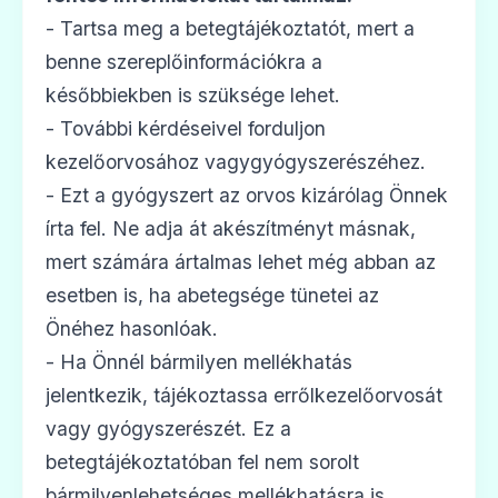
- Tartsa meg a betegtájékoztatót, mert a
benne szereplőinformációkra a
későbbiekben is szüksége lehet.
- További kérdéseivel forduljon
kezelőorvosához vagygyógyszerészéhez.
- Ezt a gyógyszert az orvos kizárólag Önnek
írta fel. Ne adja át akészítményt másnak,
mert számára ártalmas lehet még abban az
esetben is, ha abetegsége tünetei az
Önéhez hasonlóak.
- Ha Önnél bármilyen mellékhatás
jelentkezik, tájékoztassa errőlkezelőorvosát
vagy gyógyszerészét. Ez a
betegtájékoztatóban fel nem sorolt
bármilyenlehetséges mellékhatásra is