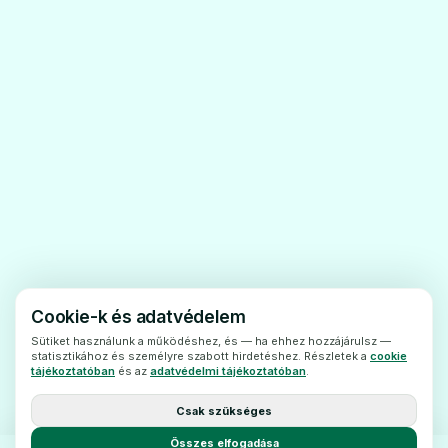
a mániás állapot kezelésére szolgáló
gyógyszer.
A mániás állapot az, amikornagyon
izgatottnak, mámoros hangulatúnak,
zavarodottnak, lelkesültnek
vagyhiperaktívnak érzi magát. A mániás
állapot az un bipoláris zavar (mániás-
depresszió)esetén jelentkezik. A Depakine
Chrono filmtabletta abban az
esetbenhasználható, amikor a lítium nem
Cookie-k és adatvédelem
alkalmazható.
Sütiket használunk a működéshez, és — ha ehhez hozzájárulsz —
2. Tudnivalók a Depakine
statisztikához és személyre szabott hirdetéshez. Részletek a
cookie
tájékoztatóban
és az
adatvédelmi tájékoztatóban
.
Chronofilmtabletta szedése előtt
Ne szedje a Depakine Chrono
Csak szükséges
filmtablettát
Összes elfogadása