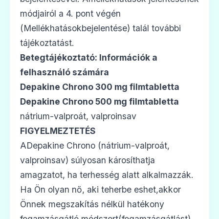
módjairól a 4. pont végén
(Mellékhatásokbejelentése) talál további
tájékoztatást.
Betegtájékoztató: Információk a
felhasználó számára
Depakine Chrono 300 mg filmtabletta
Depakine Chrono 500 mg filmtabletta
nátrium-valproát, valproinsav
FIGYELMEZTETÉS
ADepakine Chrono (nátrium-valproát,
valproinsav) súlyosan károsíthatja
amagzatot, ha terhesség alatt alkalmazzák.
Ha Ön olyan nő, aki teherbe eshet,akkor
Önnek megszakítás nélkül hatékony
fogamzásgátló módszert(fogamzásgátlást)