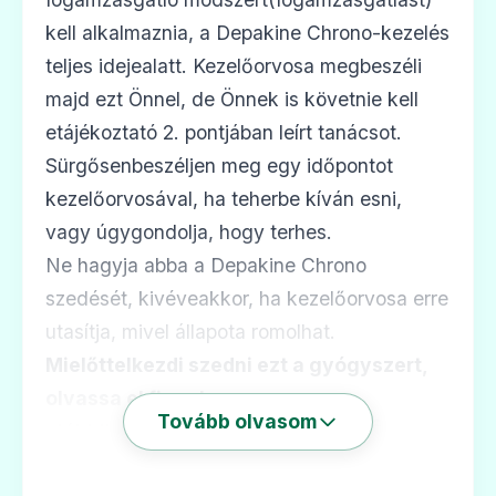
kell alkalmaznia, a Depakine Chrono-kezelés
teljes idejealatt. Kezelőorvosa megbeszéli
majd ezt Önnel, de Önnek is követnie kell
etájékoztató 2. pontjában leírt tanácsot.
Sürgősenbeszéljen meg egy időpontot
kezelőorvosával, ha teherbe kíván esni,
vagy úgygondolja, hogy terhes.
Ne hagyja abba a Depakine Chrono
szedését, kivéveakkor, ha kezelőorvosa erre
utasítja, mivel állapota romolhat.
Mielőttelkezdi szedni ezt a gyógyszert,
olvassa el figyelmesen az
Tovább olvasom
alábbibetegtájékoztatót, mert az Ön
számára fontos információkat tartalmaz.