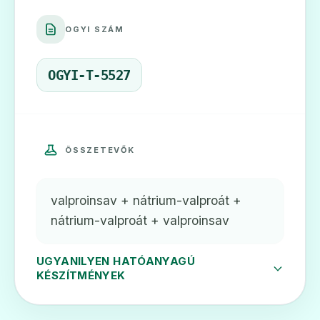
OGYI SZÁM
OGYI-T-5527
ÖSSZETEVŐK
valproinsav + nátrium-valproát +
nátrium-valproát + valproinsav
UGYANILYEN HATÓANYAGÚ
KÉSZÍTMÉNYEK