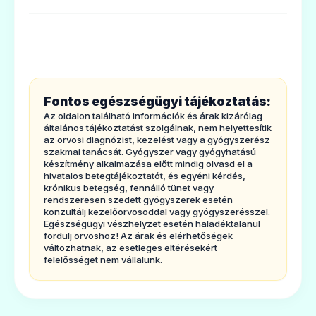
· Tartsa meg abetegtájékoztatót, mert a
benne szereplő információkra a
későbbiekben isszüksége lehet.
· Továbbikérdéseivel forduljon
kezelőorvosához, gyógyszerészéhez.
Fontos egészségügyi tájékoztatás:
· Ezt a gyógyszertaz orvos kizárólag Önnek
Az oldalon található információk és árak kizárólag
írta fel. Ne adja át a készítményt másnak,
általános tájékoztatást szolgálnak, nem helyettesítik
az orvosi diagnózist, kezelést vagy a gyógyszerész
mertszámára ártalmas lehet még abban az
szakmai tanácsát. Gyógyszer vagy gyógyhatású
készítmény alkalmazása előtt mindig olvasd el a
esetben is, ha a betegsége tünetei
hivatalos betegtájékoztatót, és egyéni kérdés,
krónikus betegség, fennálló tünet vagy
azÖnéhez hasonlóak.
rendszeresen szedett gyógyszerek esetén
· Ha Önnélbármilyen mellékhatás jelentkezik,
konzultálj kezelőorvosoddal vagy gyógyszerésszel.
Egészségügyi vészhelyzet esetén haladéktalanul
tájékoztassa erről
fordulj orvoshoz! Az árak és elérhetőségek
változhatnak, az esetleges eltérésekért
kezelőorvosát,gyógyszerészét. Ez a
felelősséget nem vállalunk.
betegtájékoztatóban fel nem sorolt bármilyen
lehetségesmellékhatásra is vonatkozik. Lásd