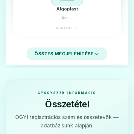
Algoplast
Ár: —
ADATLAP
ÖSSZES MEGJELENÍTÉSE
🩹
Diclac 150 mg retard tabletta
Ár: —
GYÓGYSZER-INFORMÁCIÓ
Összetétel
ADATLAP
OGYI regisztrációs szám és összetevők —
adatbázisunk alapján.