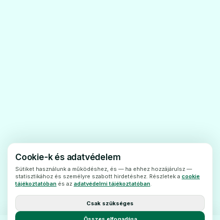
(pl.: acetilszalicilsav) szemben tapasztalt
már allergiásreakciót,
· terhesség és szoptatás időszakában.
A Diclofenac-PP szemcsepp fokozott
elővigyázatossággalalkalmazható
A becseppentés előtt a kontaktlencsét el
kelltávolítani, a kezelést követően 15 perc
múlva lehet visszahelyezni.
Lágy kontaktlencse használata esetén a
készítményt a lencsenélküli időszakokban
kell alkalmazni.
Cookie-k és adatvédelem
A kezelés ideje alatt alkalmazott egyéb
Sütiket használunk a működéshez, és — ha ehhez hozzájárulsz —
statisztikához és személyre szabott hirdetéshez. Részletek a
cookie
gyógyszerek
tájékoztatóban
és az
adatvédelmi tájékoztatóban
.
Feltétlenültájékoztassa kezelőorvosát vagy
Csak szükséges
gyógyszerészét a jelenleg vagy
Összes elfogadása