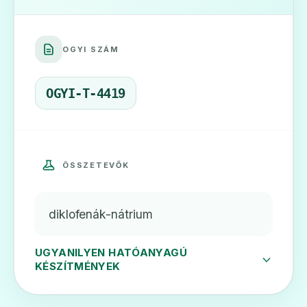
🩹
OGYI SZÁM
Diclac 50 mg/g gél
Ár: —
OGYI-T-4419
ADATLAP
ÖSSZETEVŐK
🩹
diklofenák-nátrium
Diclac 75 mg retard tabletta
Ár: —
UGYANILYEN HATÓANYAGÚ
KÉSZÍTMÉNYEK
ADATLAP