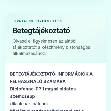
🩹
HIVATALOS TÁJÉKOZTATÓ
Betegtájékoztató
Diclofenac AL 100 mg végbélkúp
Olvasd el figyelmesen az alábbi
Ár: —
tájékoztatót a készítmény biztonságos
ADATLAP
alkalmazásához.
BETEGTÁJÉKOZTATÓ: INFORMÁCIÓK A
🩹
FELHASZNÁLÓ SZÁMÁRA
Diclofenac-PP 1 mg/ml oldatos
szemcsepp
Diclofenac AL 50 mg gyomornedv
diklofenák-nátrium
Ár: —