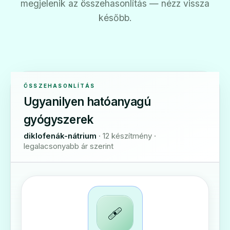
megjelenik az összehasonlítás — nézz vissza
később.
ÖSSZEHASONLÍTÁS
Ugyanilyen hatóanyagú
gyógyszerek
diklofenák-nátrium
· 12 készítmény ·
legalacsonyabb ár szerint
🩹