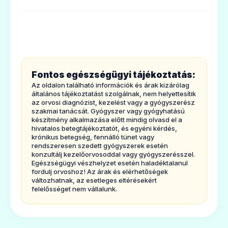
1. MILYEN TÍPUSÚ GYÓGYSZER A
🩹
DICLOFENAC-PP 1 MG/ML OLDATOS
szemcsepp ÉS MILYENBETEGSÉGEK
Diclofenac Stada 100 mg retard
ESETÉN ALKALMAZHATÓ?
filmtabletta
A Diclofenac-PPszemcsepp a szem egyes,
Ár: —
Fontos egészségügyi tájékoztatás:
nem fertőzéses eredetû, gyulladásos
ADATLAP
Az oldalon található információk és árak kizárólag
megbetegedéseinekhelyi kezelésére
általános tájékoztatást szolgálnak, nem helyettesítik
az orvosi diagnózist, kezelést vagy a gyógyszerész
szolgáló gyógyszer.
szakmai tanácsát. Gyógyszer vagy gyógyhatású
készítmény alkalmazása előtt mindig olvasd el a
Bizonyosszemészeti mûtétek előtt, ill. után,
hivatalos betegtájékoztatót, és egyéni kérdés,
krónikus betegség, fennálló tünet vagy
szemsérüléseket követően a
🩹
rendszeresen szedett gyógyszerek esetén
gyulladásokkialakulásának kivédésére, az
konzultálj kezelőorvosoddal vagy gyógyszerésszel.
Egészségügyi vészhelyzet esetén haladéktalanul
esetleges fájdalmak csillapítására.
fordulj orvoshoz! Az árak és elérhetőségek
Diclomel SR 100 mg retard tabletta
változhatnak, az esetleges eltérésekért
2. Tudnivalók
A DICLOFENAC-PP
felelősséget nem vállalunk.
Ár: —
szemcsepp alkalmazása előtt
ADATLAP
Meggyőződésünk, hogykezelőorvosa az