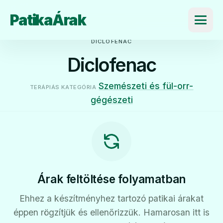
PatikaÁrak
Menü
DICLOFENAC
Diclofenac
Szemészeti és fül-orr-
TERÁPIÁS KATEGÓRIA
gégészeti
Árak feltöltése folyamatban
Ehhez a készítményhez tartozó patikai árakat
éppen rögzítjük és ellenőrizzük. Hamarosan itt is