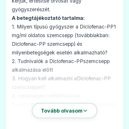
kérjük, értesítse orvosát vagy
Ár: —
gyógyszerészét.
A betegtájékoztató tartalma:
ADATLAP
1. Milyen típusú gyógyszer a Diclofenac-PP1
mg/ml oldatos szemcsepp (továbbiakban:
Diclofenac-PP szemcsepp) és
🩹
milyenbetegségek esetén alkalmazható?
2. Tudnivalók a Diclofenac-PPszemcsepp
alkalmazása előtt
Diclofenac Duo Pharmavit 75 mg kemény
3. Hogyan kell alkalmazni aDiclofenac-PP
kapszula
szemcseppet?
Ár: —
4. Lehetséges mellékhatások
ADATLAP
5 Hogyan kell a Diclofenac-PPszemcseppet
Tovább olvasom
tárolni?
6. További információk