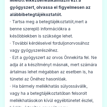
Mielőtt elkezdenéalkalmazni ezt a
ADATLAP
gyógyszert, olvassa el figyelmesen az
alábbibetegtájékoztatót.
· Tartsa meg a betegtájékoztatót,mert a
benne szereplő információkra a
🩹
későbbiekben is szüksége lehet.
· További kérdéseivel forduljonorvosához
Diclofenac AL 50 mg végbélkúp
vagy gyógyszerészéhez.
Ár: —
· Ezt a gyógyszert az orvos Önnekírta fel. Ne
ADATLAP
adja át a készítményt másnak, mert számára
ártalmas lehet mégabban az esetben is, ha
tünetei az Önéhez hasonlóak.
· Ha bármely mellékhatás súlyossáválik,
🩹
vagy ha a betegtájékoztatóban felsorolt
mellékhatásokon kívül egyébtünetet észlel,
Diclofenac AL 75 mg/3 ml oldatos injekció