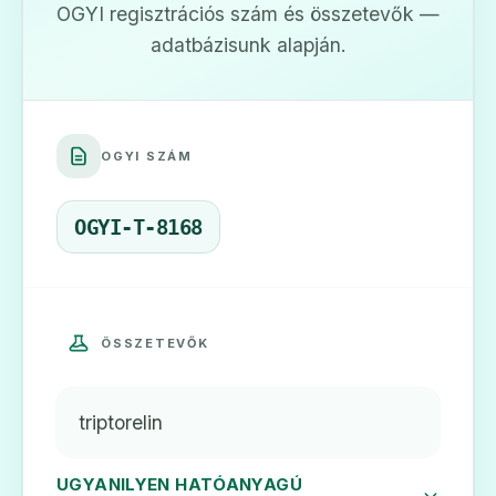
ADATLAP
OGYI regisztrációs szám és összetevők —
adatbázisunk alapján.
🎗️
OGYI SZÁM
Diphereline SR 3,75 mg por és oldószer
OGYI-T-8168
retard szuszpenziós injekcióhoz
Ár: —
ADATLAP
ÖSSZETEVŐK
triptorelin
UGYANILYEN HATÓANYAGÚ