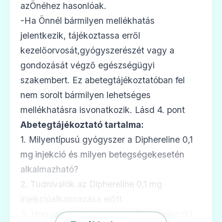
azÖnéhez hasonlóak.
-Ha Önnél bármilyen mellékhatás
jelentkezik, tájékoztassa erről
kezelőorvosát,gyógyszerészét vagy a
gondozását végző egészségügyi
szakembert. Ez abetegtájékoztatóban fel
nem sorolt bármilyen lehetséges
mellékhatásra isvonatkozik. Lásd 4. pont
Abetegtájékoztató tartalma:
1. Milyentípusú gyógyszer a Diphereline 0,1
mg
injekció és milyen betegségekesetén
alkalmazható?
2. Tudnivalók az Diphereline
0,1 mg
injekcióalkalmazása előtt
3. Hogyan kell alkalmazni a Diphereline
0,1