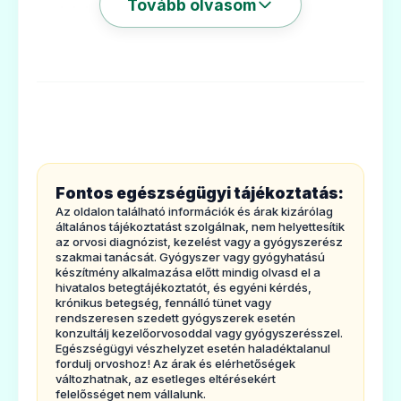
Tovább olvasom
mg
injekciót?
4. Lehetséges mellékhatások
5 Hogyan kell a Diphereline
0,1 mg
injekcióttárolni?
6. A csomagolás tartalma és
egyébinformációk
1. Milyentípusú gyógyszer a Diphereline
Fontos egészségügyi tájékoztatás:
0,1 mg injekció és milyen betegségek
Az oldalon található információk és árak kizárólag
eseténalkalmazható??
általános tájékoztatást szolgálnak, nem helyettesítik
az orvosi diagnózist, kezelést vagy a gyógyszerész
Ez agyógyszer egy természetes hormonnak
szakmai tanácsát. Gyógyszer vagy gyógyhatású
készítmény alkalmazása előtt mindig olvasd el a
felel meg.
hivatalos betegtájékoztatót, és egyéni kérdés,
krónikus betegség, fennálló tünet vagy
Alkalmazzák:
rendszeresen szedett gyógyszerek esetén
- nőknéla meddőség (infertilitás) bizonyos
konzultálj kezelőorvosoddal vagy gyógyszerésszel.
Egészségügyi vészhelyzet esetén haladéktalanul
formáinak kezelésére.
fordulj orvoshoz! Az árak és elérhetőségek
változhatnak, az esetleges eltérésekért
Mesterségesmegtermékenyítés esetén a
felelősséget nem vállalunk.