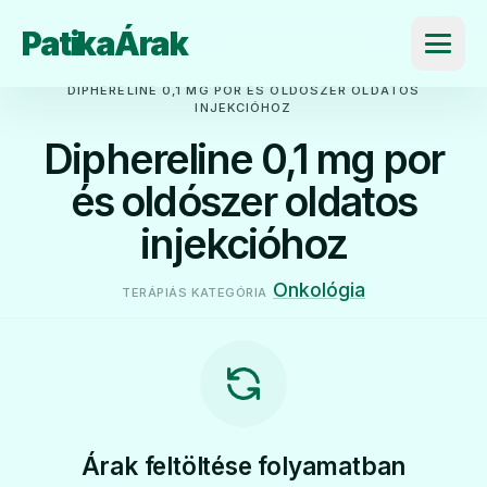
PatikaÁrak
Menü
DIPHERELINE 0,1 MG POR ÉS OLDÓSZER OLDATOS
INJEKCIÓHOZ
Diphereline 0,1 mg por
és oldószer oldatos
injekcióhoz
Onkológia
TERÁPIÁS KATEGÓRIA
Árak feltöltése folyamatban