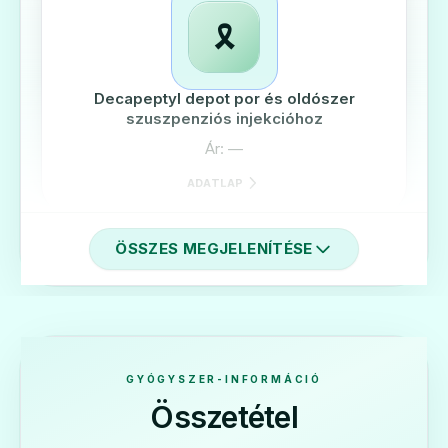
🎗️
Decapeptyl depot por és oldószer
szuszpenziós injekcióhoz
Ár: —
ADATLAP
ÖSSZES MEGJELENÍTÉSE
🎗️
Diphereline SR 11,25 mg por és oldószer
GYÓGYSZER-INFORMÁCIÓ
retard szuszpenziós injekcióhoz
Összetétel
Ár: —