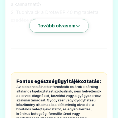
alkalmazható?
2. Tudnivalók a DrotavEP 40 mg tabletta
szedése előtt
Tovább olvasom
3. Hogyan kell szedni a DrotavEP 40 mg
tablettát?
4. Lehetséges mellékhatások
5 Hogyan kell a DrotavEP 40 mg tablettát
tárolni?
6. A csomagolás tartalma és
egyébinformációk
Fontos egészségügyi tájékoztatás:
1.
Milyen típusú gyógyszer a DrotavEP 40
Az oldalon található információk és árak kizárólag
mg tabletta
és milyenbetegségek esetén
általános tájékoztatást szolgálnak, nem helyettesítik
az orvosi diagnózist, kezelést vagy a gyógyszerész
alkalmazható?
szakmai tanácsát. Gyógyszer vagy gyógyhatású
készítmény alkalmazása előtt mindig olvasd el a
A DrotavEP tabletta görcsoldókészítmény és
hivatalos betegtájékoztatót, és egyéni kérdés,
krónikus betegség, fennálló tünet vagy
a következő betegségek esetén
rendszeresen szedett gyógyszerek esetén