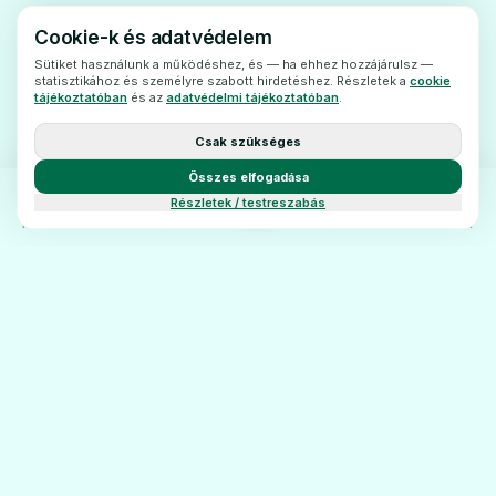
A DrotavEP szedése előtt beszéljen
Cookie-k és adatvédelem
kezelőorvosával vagygyógyszerészével.
Sütiket használunk a működéshez, és — ha ehhez hozzájárulsz —
statisztikához és személyre szabott hirdetéshez. Részletek a
cookie
A DrotavEP40 mg tabletta fokozott
tájékoztatóban
és az
adatvédelmi tájékoztatóban
.
elővigyázatossággal alkalmazható
Csak szükséges
- Alacsony vérnyomású betegeknél,
Összes elfogadása
alkalmazása fokozott óvatosságotigényel.
Részletek / testreszabás
Egyébgyógyszerek és a DrotavEP
FŐOLDAL
KATEGÓRIÁK
BLOG
KAPCSOLAT
Feltétlenül tájékoztassakezelőorvosát vagy
gyógyszerészét a jelenleg vagy nemrégiben
szedett egyébgyógyszereiről, beleértve a
vény nélkül kapható készítményeket is.
Levodopával együtt adva, annak
aParkinson-kór tüneteit csökkentő hatását
gyengíti, illetve a vázizom merevségés a
PatikaÁrak
remegés súlyosbodhat.