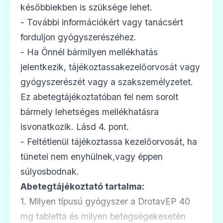
későbbiekben is szüksége lehet.
- További információkért vagy tanácsért
forduljon gyógyszerészéhez.
- Ha Önnél bármilyen mellékhatás
jelentkezik, tájékoztassakezelőorvosát vagy
gyógyszerészét vagy a szakszemélyzetet.
Ez abetegtájékoztatóban fel nem sorolt
bármely lehetséges mellékhatásra
isvonatkozik. Lásd 4. pont.
- Feltétlenül tájékoztassa kezelőorvosát, ha
tünetei nem enyhülnek,vagy éppen
súlyosbodnak.
Abetegtájékoztató tartalma:
1. Milyen típusú gyógyszer a DrotavEP 40
mg tabletta és milyen betegségekesetén