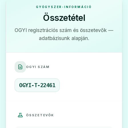
GYÓGYSZER-INFORMÁCIÓ
Összetétel
OGYI regisztrációs szám és összetevők —
adatbázisunk alapján.
OGYI SZÁM
OGYI-T-22461
ÖSSZETEVŐK