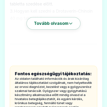
tabletta szedése előtt.
3.Hogyan kell szedni a Drotaverin-Chinoin
40 mg tablettát?
Tovább olvasom
4.Lehetséges mellékhatások.
5.Hogyan kell a Drotaverin-Chinoin 40 mg
tablettát tárolni?
6.A csomagolás tartalma és egyéb
információk
1. Milyen típusú gyógyszer a Drotaverin-
Chinoin40 mg tabletta és milyen
Fontos egészségügyi tájékoztatás:
betegségek esetén alkalmazható?
Az oldalon található információk és árak kizárólag
A Drotaverin-Chinoin tablettagörcsoldó
általános tájékoztatást szolgálnak, nem helyettesítik
az orvosi diagnózist, kezelést vagy a gyógyszerész
készítmény és a következő betegségek
szakmai tanácsát. Gyógyszer vagy gyógyhatású
készítmény alkalmazása előtt mindig olvasd el a
esetén alkalmazható:
hivatalos betegtájékoztatót, és egyéni kérdés,
krónikus betegség, fennálló tünet vagy
Simaizomgörcsök azepeutakat érintő
rendszeresen szedett gyógyszerek esetén