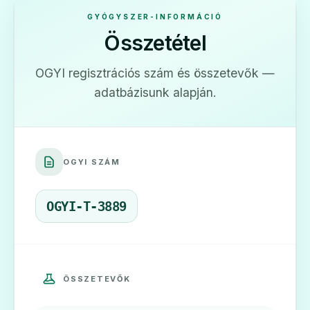
GYÓGYSZER-INFORMÁCIÓ
Összetétel
OGYI regisztrációs szám és összetevők —
adatbázisunk alapján.
OGYI SZÁM
OGYI-T-3889
ÖSSZETEVŐK