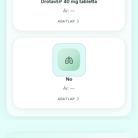
DrotavEP 40 mg tabletta
Ár: —
ADATLAP
🫁
No
Ár: —
ADATLAP