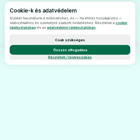
beszéljen kezelőorvosával
Cookie-k és adatvédelem
vagygyógyszerészével.
Sütiket használunk a működéshez, és — ha ehhez hozzájárulsz —
statisztikához és személyre szabott hirdetéshez. Részletek a
cookie
Alacsony vérnyomásúbetegeknél
tájékoztatóban
és az
adatvédelmi tájékoztatóban
.
alkalmazása fokozott óvatosságot igényel.
Csak szükséges
Egyébgyógyszerek és a Drotaverin-
Összes elfogadása
Chinoin 40 mg tabletta
Részletek / testreszabás
Feltétlenül tájékoztassakezelőorvosát vagy
FŐOLDAL
KATEGÓRIÁK
BLOG
KAPCSOLAT
gyógyszerészét a jelenleg vagy nemrégiben
szedett, valamintszedni tervezett egyéb
gyógyszereiről.
Levodopával együtt adva, annak
aParkinson-kór tüneteit csökkentő hatását
gyengíti, illetve a vázizom merevségés a
remegés súlyosbodhat.
PatikaÁrak
Terhesség,szoptatás és termékenység