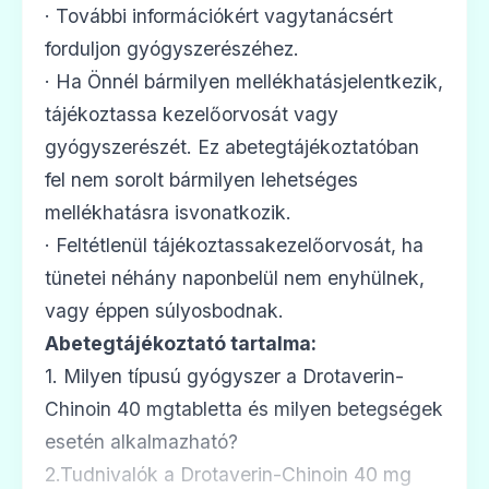
· További információkért vagytanácsért
forduljon gyógyszerészéhez.
· Ha Önnél bármilyen mellékhatásjelentkezik,
tájékoztassa kezelőorvosát vagy
gyógyszerészét. Ez abetegtájékoztatóban
fel nem sorolt bármilyen lehetséges
mellékhatásra isvonatkozik.
· Feltétlenül tájékoztassakezelőorvosát, ha
tünetei néhány naponbelül nem enyhülnek,
vagy éppen súlyosbodnak.
Abetegtájékoztató tartalma:
1. Milyen típusú gyógyszer a Drotaverin-
Chinoin 40 mgtabletta és milyen betegségek
esetén alkalmazható?
2.Tudnivalók a Drotaverin-Chinoin 40 mg