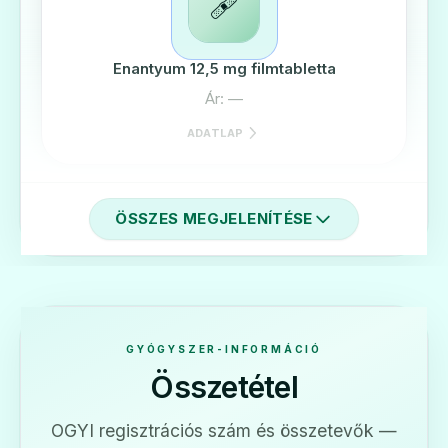
🩹
Enantyum 12,5 mg filmtabletta
Ár: —
ADATLAP
ÖSSZES MEGJELENÍTÉSE
🩹
Ketodex 12,5 mg filmtabletta
Ár: —
GYÓGYSZER-INFORMÁCIÓ
Összetétel
ADATLAP
OGYI regisztrációs szám és összetevők —