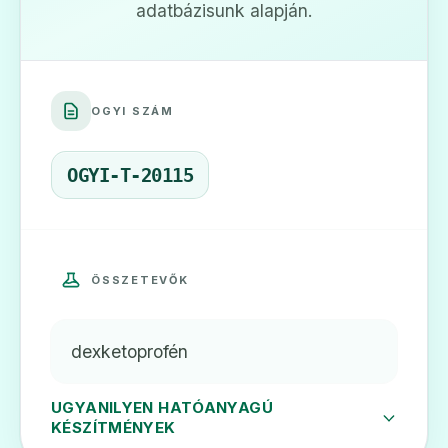
adatbázisunk alapján.
🩹
OGYI SZÁM
Ketodex 25 mg filmtabletta
Ár: —
OGYI-T-20115
ADATLAP
ÖSSZETEVŐK
🩹
dexketoprofén
Ketodex 25 mg granulátum belsőleges
oldathoz
UGYANILYEN HATÓANYAGÚ
Ár: —
KÉSZÍTMÉNYEK