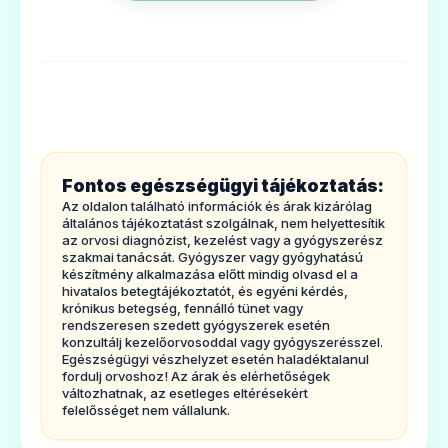
filmtablettáttárolni?
6. Acsomagolás tartalma és egyéb
információk
1. Milyentípusú gyógyszer az Enantyum 25
mg filmtabletta és milyen betegségek
eseténalkalmazható?
Fontos egészségügyi tájékoztatás:
Az Enantyum 25 mgfilmtabletta
Az oldalon található információk és árak kizárólag
fájdalomcsillapító és gyul­la­dás­csök­kentő
általános tájékoztatást szolgálnak, nem helyettesítik
az orvosi diagnózist, kezelést vagy a gyógyszerész
hatású gyógy­szer­ (nemszteroid gyul­la­dás­
szakmai tanácsát. Gyógyszer vagy gyógyhatású
készítmény alkalmazása előtt mindig olvasd el a
csök­kentőszer, NSAID).
hivatalos betegtájékoztatót, és egyéni kérdés,
krónikus betegség, fennálló tünet vagy
Az Enantyum 25 mgfilmtablettát enyhe vagy
rendszeresen szedett gyógyszerek esetén
középsúlyos fájdalmak, azaz pél­dá­ul
konzultálj kezelőorvosoddal vagy gyógyszerésszel.
Egészségügyi vészhelyzet esetén haladéktalanul
mozgásszervifájdalmak, menstruációs
fordulj orvoshoz! Az árak és elérhetőségek
változhatnak, az esetleges eltérésekért
fájdalmak, fogfájás tü­neti ke­ze­lésére hasz­
felelősséget nem vállalunk.
nálják.