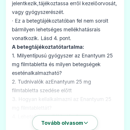
jelentkezik,tájékoztassa erről kezelőorvosát,
vagy gyógyszerészét.
· Ez a betegtájékoztatóban fel nem sorolt
bármilyen lehetséges mellékhatásrais
vonatkozik. Lásd 4. pont.
A betegtájékoztatótartalma:
1. Milyentípusú gyógyszer az Enantyum 25
mg filmtabletta és milyen betegségek
eseténalkalmazható?
2. Tudnivalók azEnantyum 25 mg
filmtabletta szedése előtt
3. Hogyan kellalkalmazni az Enantyum 25
mg filmtablettát?
4. Lehetségesmellékhatások
Tovább olvasom
5. Hogyan kell az Enantyum 25 mg