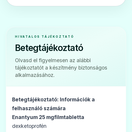
ADATLAP
HIVATALOS TÁJÉKOZTATÓ
🩹
Betegtájékoztató
Ketodex forte 50 mg/2 ml oldatos injekció
Olvasd el figyelmesen az alábbi
vagy koncentrátum oldatos infúzióhoz
tájékoztatót a készítmény biztonságos
Ár: —
alkalmazásához.
ADATLAP
Betegtájékoztató: Információk a
felhasználó számára
Enantyum 25 mgfilmtabletta
dexketoprofén