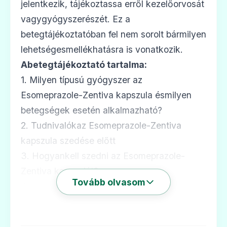
Ár: —
jelentkezik, tájékoztassa erről kezelőorvosát
vagygyógyszerészét. Ez a
ADATLAP
betegtájékoztatóban fel nem sorolt bármilyen
lehetségesmellékhatásra is vonatkozik.
Abetegtájékoztató tartalma:
🫁
1. Milyen típusú gyógyszer az
Esomeprazole-Zentiva kapszula ésmilyen
betegségek esetén alkalmazható?
Nexium 20 mg filmtabletta
2. Tudnivalókaz Esomeprazole-Zentiva
Ár: —
kapszula szedése előtt
ADATLAP
3. Hogyankell szedni az Esomeprazole-
Zentiva kapszulát?
Tovább olvasom
4. Lehetségesmellékhatások
5. Hogyankell az Esomeprazole-Zentiva
🫁
kapszulát tárolni?