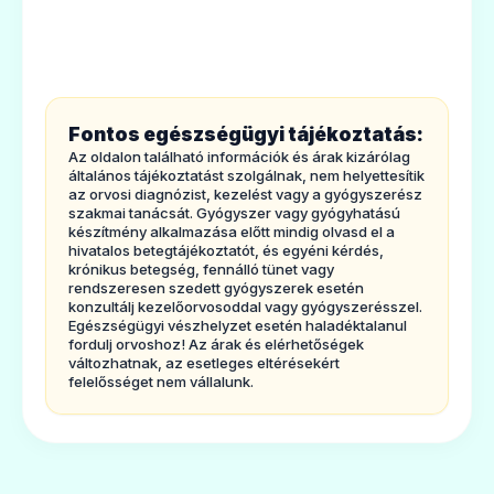
6. Acsomagolás tartalma és egyéb
Nexium 40 mg filmtabletta
információk
Ár: —
1.
Milyen típusú gyógyszer az
ADATLAP
Esomeprazole-Zentiva kapszula ésmilyen
Fontos egészségügyi tájékoztatás:
betegségek esetén alkalmazható?
Az oldalon található információk és árak kizárólag
Az Esomeprazole-Zentiva kapszula
általános tájékoztatást szolgálnak, nem helyettesítik
az orvosi diagnózist, kezelést vagy a gyógyszerész
nevûgyógyszer ezomeprazolt tartalmaz,
szakmai tanácsát. Gyógyszer vagy gyógyhatású
készítmény alkalmazása előtt mindig olvasd el a
🫁
mely az ún. "protonpumpa-
hivatalos betegtájékoztatót, és egyéni kérdés,
krónikus betegség, fennálló tünet vagy
gátló"gyógyszerek csoportjába tartozik,
rendszeresen szedett gyógyszerek esetén
melyek a gyomorban termelődő
konzultálj kezelőorvosoddal vagy gyógyszerésszel.
Nexium 40 mg por oldatos injekcióhoz
Egészségügyi vészhelyzet esetén haladéktalanul
vagy infúzióhoz
savmennyiségének csökkentésével hatnak.
fordulj orvoshoz! Az árak és elérhetőségek
változhatnak, az esetleges eltérésekért
Ár: —
Az Esomeprazole-Zentivakapszula az
felelősséget nem vállalunk.
következők kezelésére alkalmazható:
ADATLAP
- Gyomor-nyelőcső reflux betegség (GERD).
Ennek során a sav a gyomorból bejut a (a