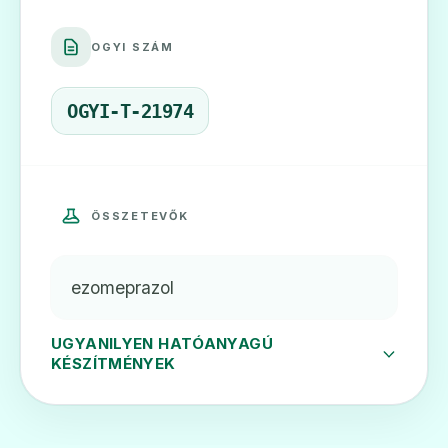
OGYI SZÁM
Emozul 20 mg gyomornedv
Ár: —
OGYI-T-21974
ADATLAP
ÖSSZETEVŐK
🫁
ezomeprazol
Emozul 40 mg gyomornedv
Ár: —
UGYANILYEN HATÓANYAGÚ
KÉSZÍTMÉNYEK
ADATLAP