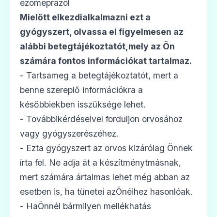
ezomeprazol
Mielőtt elkezdialkalmazni ezt a
gyógyszert, olvassa el figyelmesen az
alábbi betegtájékoztatót,mely az Ön
🫁
számára fontos információkat tartalmaz.
- Tartsameg a betegtájékoztatót, mert a
Esomeprazol Sandoz 20 mg gyomornedv
benne szereplő információkra a
Ár: —
későbbiekben isszüksége lehet.
ADATLAP
- Továbbikérdéseivel forduljon orvosához
vagy gyógyszerészéhez.
- Ezta gyógyszert az orvos kizárólag Önnek
írta fel. Ne adja át a készítménytmásnak,
🫁
mert számára ártalmas lehet még abban az
esetben is, ha tünetei azÖnéihez hasonlóak.
Esomeprazol Sandoz 40 mg gyomornedv
- HaÖnnél bármilyen mellékhatás