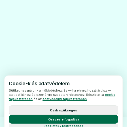
gátlására, amennyiben Ön nem
szteroidgyulladásgátlókat (NSAID) szed.
- A hasnyálmirigy sejtburjánzása okozta
🫁
kórosan sokgyomorsav-termeléssel járó
betegségekben (Zollinger-Ellison
Pragastrol 20 mg gyomornedv
szindróma).
Ár: —
- Fekély hosszú távú kezelésérea vérzés
kiújulásának megelőzésére alkalmazott
ADATLAP
intravénás ezomeprazol adásaután.
2.
Tudnivalók az Esomeprazole-Zentiva
Cookie-k és adatvédelem
kapszula szedése előtt
Sütiket használunk a működéshez, és — ha ehhez hozzájárulsz —
statisztikához és személyre szabott hirdetéshez. Részletek a
cookie
Ne szedje az Esomeprazole-
🫁
tájékoztatóban
és az
adatvédelmi tájékoztatóban
.
Zentivakapszulát
Csak szükséges
- ha allergiás (túlérzékeny) az
Pragastrol 40 mg gyomornedv
Összes elfogadása
ezomeprazolra vagy az Esomeprazole-
Ár: —
Részletek / testreszabás