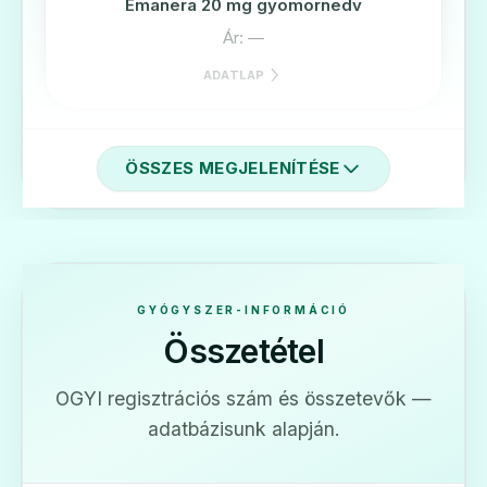
Emanera 20 mg gyomornedv
Ár: —
ADATLAP
ÖSSZES MEGJELENÍTÉSE
🫁
Emanera 40 mg gyomornedv
Ár: —
GYÓGYSZER-INFORMÁCIÓ
Összetétel
ADATLAP
OGYI regisztrációs szám és összetevők —
adatbázisunk alapján.
🫁