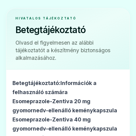
🫁
HIVATALOS TÁJÉKOZTATÓ
Betegtájékoztató
Esomeprazol Actavis 20 mg gyomornedv
Olvasd el figyelmesen az alábbi
Ár: —
tájékoztatót a készítmény biztonságos
ADATLAP
alkalmazásához.
Betegtájékoztató:Információk a
🫁
felhasználó számára
Esomeprazole-Zentiva 20 mg
gyomornedv-ellenálló keménykapszula
Esomeprazol Actavis 40 mg gyomornedv
Esomeprazole-Zentiva 40 mg
Ár: —
gyomornedv-ellenálló keménykapszula
ADATLAP