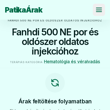
PatikaÁrak
Menü
FANHDI 500 NE POR ÉS OLDÓSZER OLDATOS INJEKCIÓHOZ
Fanhdi 500 NE por és
oldószer oldatos
injekcióhoz
Hematológia és véralvadás
TERÁPIÁS KATEGÓRIA
Árak feltöltése folyamatban