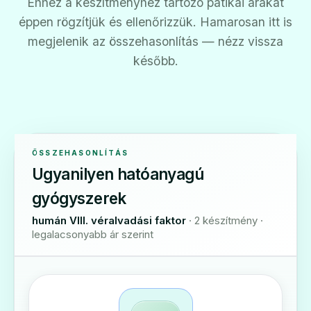
Ehhez a készítményhez tartozó patikai árakat
éppen rögzítjük és ellenőrizzük. Hamarosan itt is
megjelenik az összehasonlítás — nézz vissza
később.
ÖSSZEHASONLÍTÁS
Ugyanilyen hatóanyagú
gyógyszerek
humán VIII. véralvadási faktor
· 2 készítmény ·
legalacsonyabb ár szerint