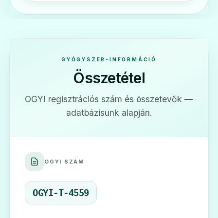
GYÓGYSZER-INFORMÁCIÓ
Összetétel
OGYI regisztrációs szám és összetevők —
adatbázisunk alapján.
OGYI SZÁM
OGYI-T-4559