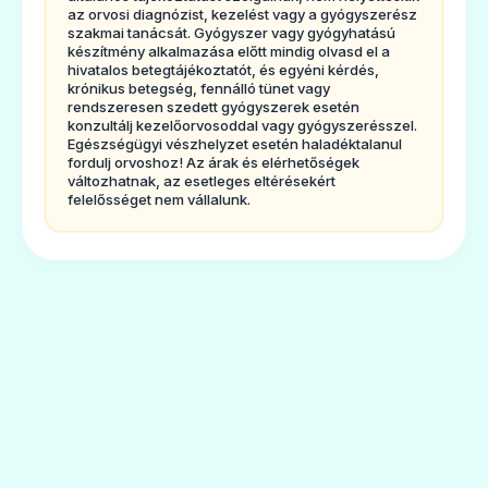
az orvosi diagnózist, kezelést vagy a gyógyszerész
alkalmazható?
szakmai tanácsát. Gyógyszer vagy gyógyhatású
készítmény alkalmazása előtt mindig olvasd el a
A Fanhdi liofilizált por oldatos injekcióhoz.
hivatalos betegtájékoztatót, és egyéni kérdés,
krónikus betegség, fennálló tünet vagy
250 NE,ill. 500 NE, ill. 1000 NE humán VIII.
rendszeresen szedett gyógyszerek esetén
véralvadási faktorttartalmaz injekciós
konzultálj kezelőorvosoddal vagy gyógyszerésszel.
Egészségügyi vészhelyzet esetén haladéktalanul
üvegenként.
fordulj orvoshoz! Az árak és elérhetőségek
változhatnak, az esetleges eltérésekért
A készítmény kb. 25 NE, ill. 50 NE, ill. 100
felelősséget nem vállalunk.
NEhumán VIII. véralvadási faktort tartalmaz
milliliterenként a 10 mlinjekcióhoz való
vízben történő feloldás után.
A Fanhdi a VIII. véralvadási faktort
tartalmazóvérzéscsillapító készítmények
csoportjába tartozik.
A Fanhdi hemofília A‑ban (öröklött VIII.
faktorhiány)kialakult vérzés kezelése vagy
megelőzése alkalmazható.