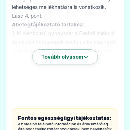
lehetséges mellékhatásra is vonatkozik.
Lásd 4. pont.
Abetegtájékoztató tartalma:
1. Milyentípusú gyógyszer a Fanhdi injekció
és milyen betegségek esetén alkalmazható?
2. Tudnivalóka Fanhdi injekció alkalmazása
Tovább olvasom
előtt
3. Hogyan kell alkalmazni a Fanhdi
injekciót?
4. Lehetséges mellékhatások
5 Hogyan kell a Fanhdi injekciót tárolni?
6. A csomagolás tartalma és egyéb
információk
Fontos egészségügyi tájékoztatás:
1. Milyentípusú gyógyszer a Fanhdi
Az oldalon található információk és árak kizárólag
injekció és milyen betegségek esetén
általános tájékoztatást szolgálnak, nem helyettesítik