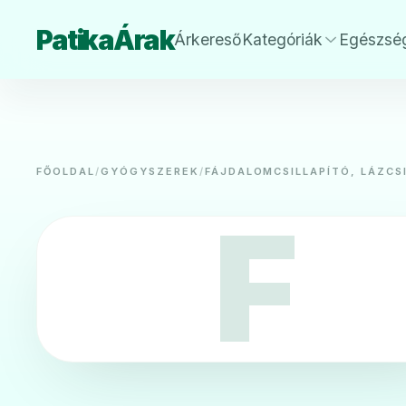
PatikaÁrak
Árkereső
Kategóriák
Egészsé
FŐOLDAL
/
GYÓGYSZEREK
/
FÁJDALOMCSILLAPÍTÓ, LÁZCS
F