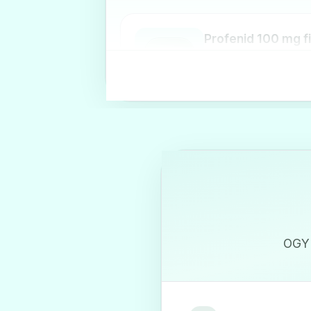
Profenid 100 mg f
🩹
Ár: —
ADATLAP
Profenid 50 mg ka
🩹
Ár: —
ADATLAP
OGYI