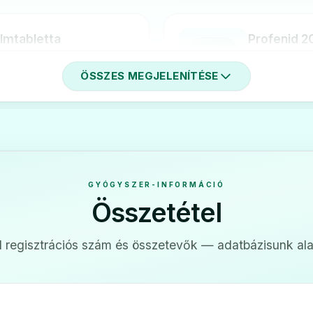
ilmtabletta
Profenid 2
🩹
Ár: —
ÖSSZES MEGJELENÍTÉSE
ADATLAP
pszula
Profenid p
🩹
Ár: —
GYÓGYSZER-INFORMÁCIÓ
ADATLAP
Összetétel
 regisztrációs szám és összetevők — adatbázisunk ala