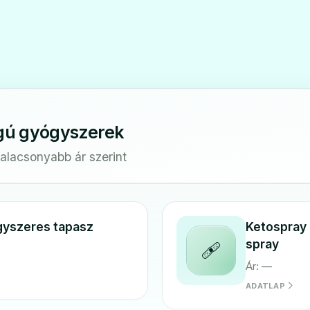
gú gyógyszerek
galacsonyabb ár szerint
gyszeres tapasz
Ketospray 
spray
🩹
Ár: —
ADATLAP