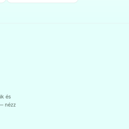
ük és
 — nézz