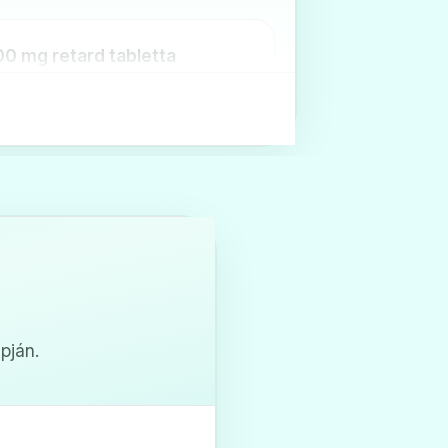
00 mg retard tabletta
or oldatos infúzióhoz
pján.