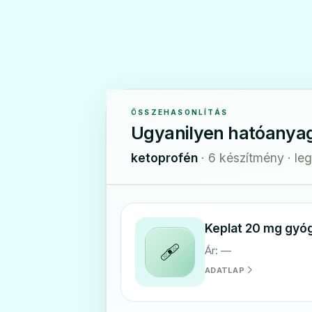
ÖSSZEHASONLÍTÁS
Ugyanilyen hatóanya
ketoprofén
· 6 készítmény · le
Keplat 20 mg gyó
🩹
Ár: —
ADATLAP