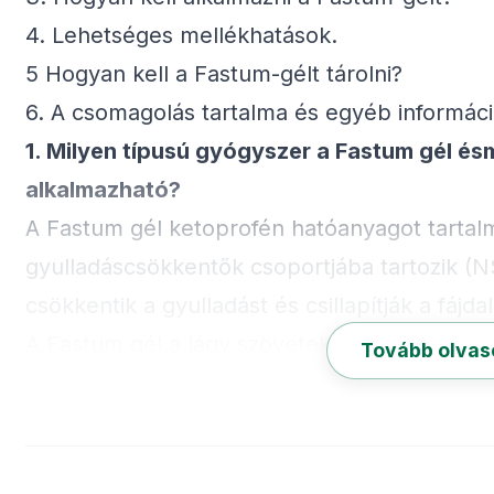
4. Lehetséges mellékhatások.
5 Hogyan kell a Fastum-gélt tárolni?
6. A csomagolás tartalma és egyéb informác
1. Milyen típusú gyógyszer a Fastum gél é
alkalmazható?
A Fastum gél ketoprofén hatóanyagot tartal
gyulladáscsökkentők csoportjába tartozik (
csökkentik a gyulladást és csillapítják a fájda
A Fastum gél a lágy szövetek sérüléseire,v
Tovább olva
rándulások kezelésére alkalmazott készítmé
2. Tudnivalók a Fastum alkalmazása előtt
Ne alkalmazza a Fastumgélt: