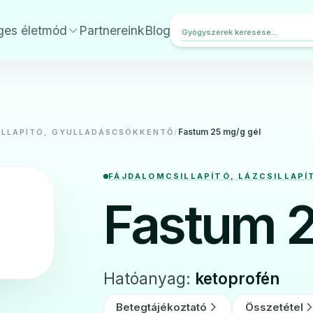
ges életmód
Partnereink
Blog
Fastum 25 mg/g gél
ILLAPÍTÓ, GYULLADÁSCSÖKKENTŐ
/
FÁJDALOMCSILLAPÍTÓ, LÁZCSILLAP
Fastum 2
Hatóanyag:
ketoprofén
Betegtájékoztató
Összetétel