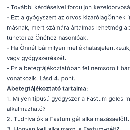
- További kérdéseivel forduljon kezelőorvo
- Ezt a gyógyszert az orvos kizárólagÖnnek ír
másnak, mert számára ártalmas lehetmég ab
tünetei az Önéhez hasonlóak.
- Ha Önnél bármilyen mellékhatásjelentkezik,
vagy gyógyszerészét.
- Ez a betegtájékoztatóban fel nemsorolt bá
vonatkozik. Lásd 4. pont.
Abetegtájékoztató tartalma:
1. Milyen típusú gyógyszer a Fastum gélés 
alkalmazható?
2. Tudnivalók a Fastum gél alkalmazásaelőtt.
3. Hogyan kell alkalmazni a Fastum-gélt?