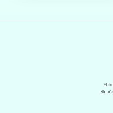
Ehhe
ellenő