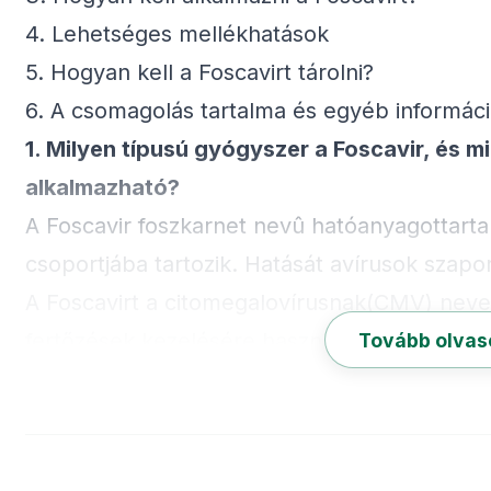
4. Lehetséges mellékhatások
5. Hogyan kell a Foscavirt tárolni?
6. A csomagolás tartalma és egyéb informác
1. Milyen típusú gyógyszer a Foscavir, és 
alkalmazható?
A Foscavir foszkarnet nevû hatóanyagottartal
csoportjába tartozik. Hatását avírusok szapor
A Foscavirt a citomegalovírusnak(CMV) nevez
fertőzések kezelésére használják:
Tovább olva
· CMV virémia vagy betegség. AFoscavirt ol
fertőzés kiújulása (reaktiváció),vagy CMV fer
A csontvelő átültetés másikorvosi neve, hem