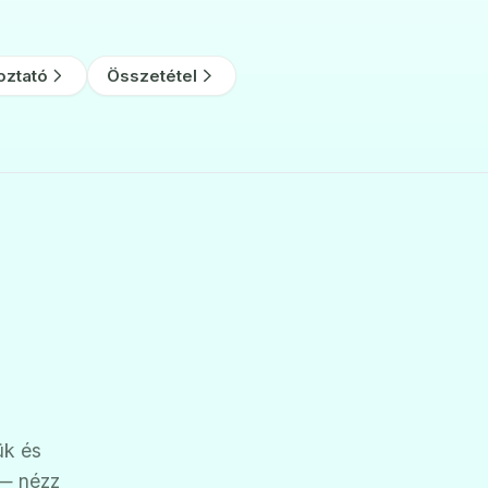
oztató
Összetétel
ük és
 — nézz