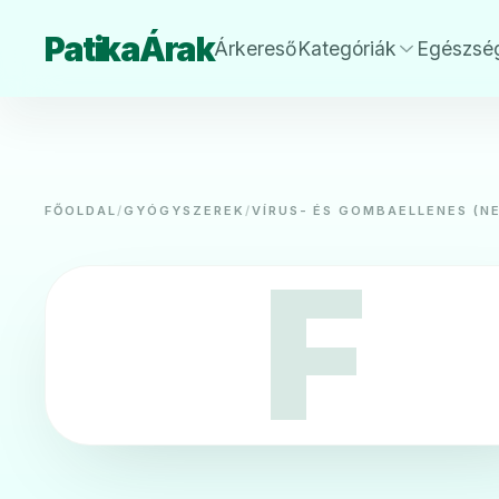
PatikaÁrak
Árkereső
Kategóriák
Egészsé
FŐOLDAL
/
GYÓGYSZEREK
/
VÍRUS- ÉS GOMBAELLENES (N
F