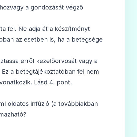
sáhozvagy a gondozását végző
ta fel. Ne adja át a készítményt
bban az esetben is, ha a betegsége
oztassa erről kezelőorvosát vagy a
Ez a betegtájékoztatóban fel nem
vonatkozik. Lásd 4. pont.
ml oldatos infúzió (a továbbiakban
lmazható?