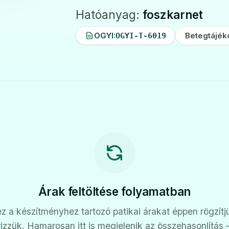
Hatóanyag:
foszkarnet
OGYI:
Betegtájék
OGYI-T-6019
Árak feltöltése folyamatban
z a készítményhez tartozó patikai árakat éppen rögzítj
rizzük. Hamarosan itt is megjelenik az összehasonlítás