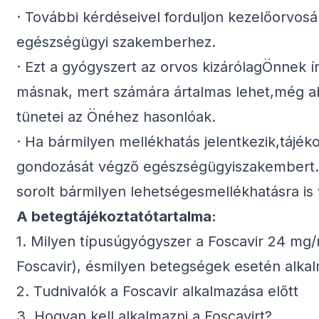
· További kérdéseivel forduljon kezelőorvo
egészségügyi szakemberhez.
· Ezt a gyógyszert az orvos kizárólagÖnnek ír
másnak, mert számára ártalmas lehet,még a
tünetei az Önéhez hasonlóak.
· Ha bármilyen mellékhatás jelentkezik,tájék
gondozását végző egészségügyiszakembert. 
sorolt bármilyen lehetségesmellékhatásra is 
A betegtájékoztatótartalma:
1. Milyen típusúgyógyszer a Foscavir 24 mg/
Foscavir), ésmilyen betegségek esetén alka
2. Tudnivalók a Foscavir alkalmazása előtt
3. Hogyan kell alkalmazni a Foscavirt?