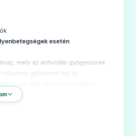
iók
milyenbetegségek esetén
maz, mely az antivirális gyógyszerek
odásának gátlásával fejti ki.
ett vírus által okozott következő
som
yan betegeknek adják, akiknél a CMV
tőzés lép fel csontvelőátültetés után.
opoetikus őssejt transzplantáció