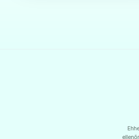
Ehhe
ellenő