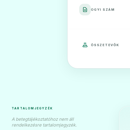
OGYI SZÁM
ÖSSZETEVŐK
TARTALOMJEGYZÉK
A betegtájékoztatóhoz nem áll
rendelkezésre tartalomjegyzék.