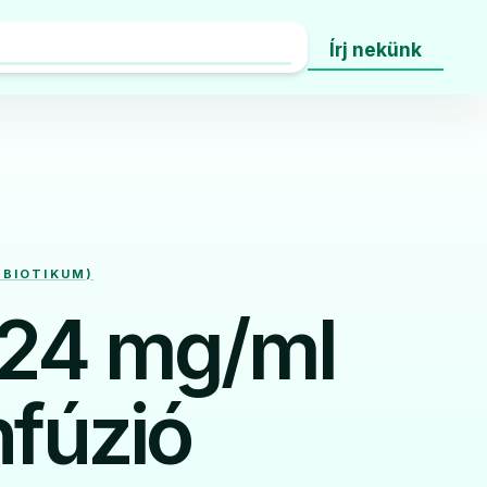
Írj nekünk
IBIOTIKUM)
 24 mg/ml
nfúzió