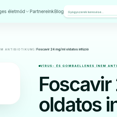
ges életmód
Partnereink
Blog
Foscavir 24 mg/ml oldatos infúzió
EM ANTIBIOTIKUM)
/
VÍRUS- ÉS GOMBAELLENES (NEM ANT
Foscavir
oldatos i