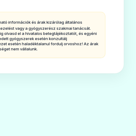
ti, és néha még a betegség
lehet a szervezetben szaporodó
ir azoknál a betegeknél
ható információk és árak kizárólag általános
, kezelést vagy a gyógyszerész szakmai tanácsát.
redménytelen, vagy a ganciklovir a
olvasd el a hivatalos betegtájékoztatót, és egyéni
edett gyógyszerek esetén konzultálj
nem alkalmazható.
et esetén haladéktalanul fordulj orvoshoz! Az árak
séget nem vállalunk.
a szem érhártyájának és
 betegeknél.A Foscavir
ljon, de a már létrejöttkárosodást
r (6. pontban felsorolt) egyéb