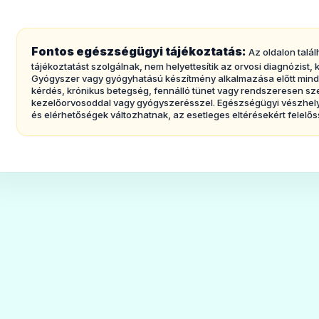
(HSCT). A fertőzés bármelyikszervet érinthe
tüneteinek a megjelenése előttazonosítani 
vírust. Ezt CMV virémiának nevezik.A Foscav
Fontos egészségügyi tájékoztatás:
Az oldalon talál
tájékoztatást szolgálnak, nem helyettesítik az orvosi diagnózist
alkalmazható, akiknél a ganciklovir-kezelése
Gyógyszer vagy gyógyhatású készítmény alkalmazása előtt mindig 
kérdés, krónikus betegség, fennálló tünet vagy rendszeresen sz
vérképzésre gyakorolt negatív hatásai miatt
kezelőorvosoddal vagy gyógyszerésszel. Egészségügyi vészhelyz
és elérhetőségek változhatnak, az esetleges eltérésekért felelős
· CMV okozta szemgyulladás (korioretinitisz,
ideghártyájának heveny gyulladása) AIDS-es
megakadályozza, hogy az állapot tovább romo
nem szünteti meg.
2. Tudnivalók a Foscavir alkalmazása előtt
Ne alkalmazza a Foscavirt
· ha allergiás a foszkarnetre vagy agyógysze
összetevőjére.