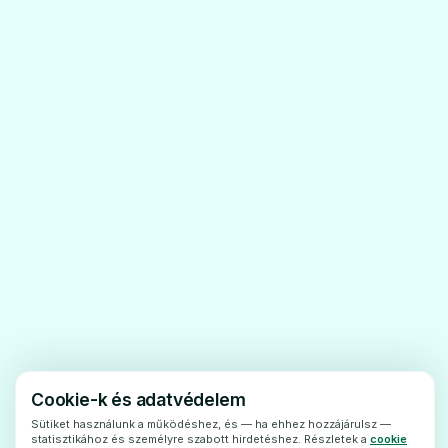
rágótabletták/diszpergálódó tabletták egyéb
🧠
összetevőjére.
Figyelmeztetésekés óvintézkedések
Lamictal 5 mg diszpergálódó/rágótabletta
A Gerolamic szedése előtt beszéljen
Ár: —
kezelőorvosával, vagygyógyszerészével
- ha májmûködési zavarokban szenved,
ADATLAP
- ha Parkinson-betegsége van,
- ha más gyógyszereket (pl.
fogamzásgátlók, más epilepszia
🧠
ellenesgyógyszerek) alkalmaz egyidejûleg.
Amennyiben a felsoroltakbármelyike érinti
Önt és nem kérte ki orvosa vagy
Lamictal 5 mg rágótabletta/diszpergálódó
tabletta
gyógyszerésze véleményét,tegye azt meg
Cookie-k és adatvédelem
Ár: —
minél előbb, még a gyógyszer bevétele
Sütiket használunk a működéshez, és — ha ehhez hozzájárulsz —
előtt.
statisztikához és személyre szabott hirdetéshez. Részletek a
cookie
ADATLAP