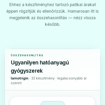
Ehhez a készítményhez tartozó patikai árakat
éppen rögzítjük és ellenőrizzük. Hamarosan itt is
megjelenik az összehasonlítás — nézz vissza
később.
ÖSSZEHASONLÍTÁS
Ugyanilyen hatóanyagú
gyógyszerek
lamotrigin
· 32 készítmény · legalacsonyabb ár
szerint