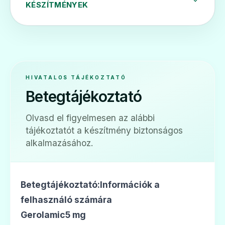
KÉSZÍTMÉNYEK
ADATLAP
🧠
HIVATALOS TÁJÉKOZTATÓ
Betegtájékoztató
Gerolamic 100 mg
rágótabletta/diszpergálódó tabletta
Olvasd el figyelmesen az alábbi
tájékoztatót a készítmény biztonságos
Ár: —
alkalmazásához.
ADATLAP
Betegtájékoztató:Információk a
felhasználó számára
🧠
Gerolamic5 mg