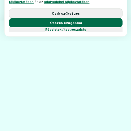
tájékoztatóban
és az
adatvédelmi tájékoztatóban
.
Tájékoztassaorvosát, ha menstruációs
Csak szükséges
vérzésében változás következik be,
mialattfogamzásgátló tablettát és
Összes elfogadása
Részletek / testreszabás
Gerolamic-ot szed. Egyes esetekben a
🧠
FŐOLDAL
KATEGÓRIÁK
BLOG
KAPCSOLAT
gyógyszerszedése alatt csökkenhet a
fogamzásgátló hatás.
Lamictal 50 mg tabletta
Antiepileptikumokkal, mint pl.lamotriginnel
Ár: —
kezelt betegeknél ritkán előfordult, hogy
ADATLAP
önmaguk ellen irányuló,ill. öngyilkos
gondolatok jelentek meg. Ha Önnél bármikor
előfordultak ilyengondolatok, azonnal
PatikaÁrak
forduljon orvosához.
🧠
A PATIKAÁRAK.HU SEGÍT ELIGAZODNI A
Bipoláris kedélybetegségbenszenvedő
GYÓGYSZERPIACON: NAPRAKÉSZ ÁRAK,
betegek:
RÉSZLETES BETEGTÁJÉKOZTATÓK ÉS
Lamitrin 100 mg tabletta
Az öngyilkossági gondolatokrészét képezik