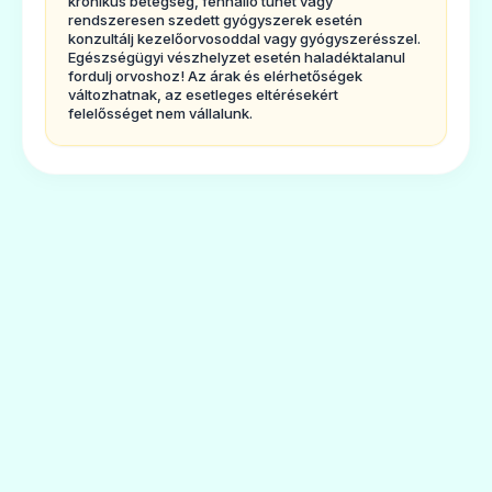
krónikus betegség, fennálló tünet vagy
kódolásáért felelős anyagot, a DNS-t
rendszeresen szedett gyógyszerek esetén
ésezáltal gátolja a daganatos sejtek
konzultálj kezelőorvosoddal vagy gyógyszerésszel.
Egészségügyi vészhelyzet esetén haladéktalanul
növekedését, működését, ami
fordulj orvoshoz! Az árak és elérhetőségek
változhatnak, az esetleges eltérésekért
apusztulásukhoz vezet.
felelősséget nem vállalunk.
A Holoxant azalábbi betegségek
meghatározott stádiumainak (szakaszainak)
kezelésére vagyönmagában (monoterápia),
vagy más daganatellenes szerekkel vagy
sugárterápiávalkombinálva alkalmazzák:
- Heretumorok
- Ovárium karcinóma
- Méhnyak karcinóma
- Emlő karcinóma
- Nem-kissejtes tüdő karcinóma
- Kissejtes hörgő karcinóma