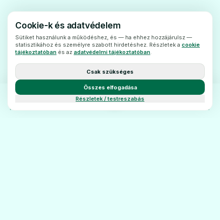
vagy sugárterápiában részesült)
- Önnélsúlyos fertőzés áll fenn
Cookie-k és adatvédelem
- Önnélhúgyhólyag-gyulladása áll fenn van
Sütiket használunk a működéshez, és — ha ehhez hozzájárulsz —
statisztikához és személyre szabott hirdetéshez. Részletek a
cookie
(amely a vizelést kísérő fájdalomalapján
tájékoztatóban
és az
adatvédelmi tájékoztatóban
.
ismerhető fel)
Csak szükséges
- Önnélolyan betegség áll fenn, amely
Összes elfogadása
vizelési nehézségeket okoz
Részletek / testreszabás
(vizeletürítésakadályozottsága)
FŐOLDAL
KATEGÓRIÁK
BLOG
KAPCSOLAT
- Önterhes ill. szoptat (lásd még Terhesség,
szoptatás és termékenység részt)
Tájékoztassakezelőorvosát, ha
- jelenlegvagy nemrégiben sugár- vagy
kemoterápiás kezelésen esik vagy esett át
- cukorbetegségbenszenved
- máj-vagy vesebetegsége van.
PatikaÁrak