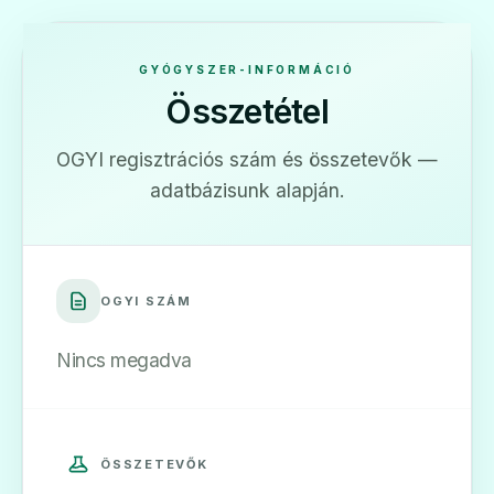
GYÓGYSZER-INFORMÁCIÓ
Összetétel
OGYI regisztrációs szám és összetevők —
adatbázisunk alapján.
OGYI SZÁM
Nincs megadva
ÖSSZETEVŐK