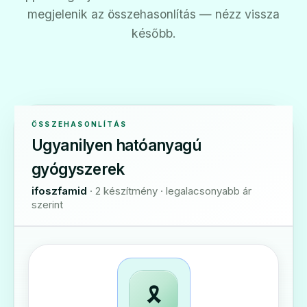
megjelenik az összehasonlítás — nézz vissza
később.
ÖSSZEHASONLÍTÁS
Ugyanilyen hatóanyagú
gyógyszerek
ifoszfamid
· 2 készítmény · legalacsonyabb ár
szerint
🎗️