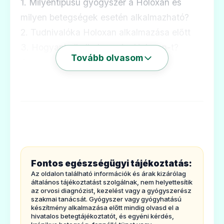
1. Milyentípusú gyógyszer a Holoxan és
milyen betegségek esetén alkalmazható?
2. Tudnivalóka Holoxan alkalmazása előtt
3. Hogyankell alkalmazni a Holoxan-t?
Tovább olvasom
4. Lehetségesmellékhatások
5. Hogyankell a Holoxan-t tárolni?
6. Acsomagolás tartalma és egyéb
információk
1. Milyentípusú gyógyszer a Holoxan és
milyen betegségek esetén alkalmazható?
A Holoxanrosszindulatú daganatos
Fontos egészségügyi tájékoztatás:
betegségek kezelésére szolgáló
Az oldalon található információk és árak kizárólag
készítmény(citosztatikum). Hatóanyaga a
általános tájékoztatást szolgálnak, nem helyettesítik
az orvosi diagnózist, kezelést vagy a gyógyszerész
citotoxikus ifoszfamid, amely
szakmai tanácsát. Gyógyszer vagy gyógyhatású
készítmény alkalmazása előtt mindig olvasd el a
hatástalanítja(inaktiválja) a sejtek genetikai
hivatalos betegtájékoztatót, és egyéni kérdés,